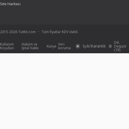
Site Haritası
2015-2026 TutKit.com
Tüm fiyatlar KDV dahil.
Dili
Kullanım
Hüküm ve
Veri
Işık/Karanlık
Künye
Değiştir
Koşulları
İptal Hakkı
koruma
(TR)