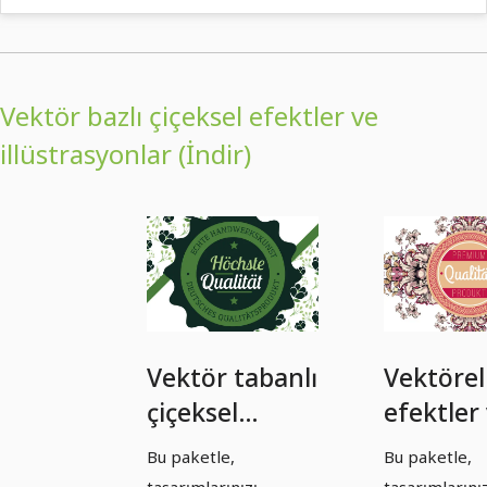
Vektör bazlı çiçeksel efektler ve
illüstrasyonlar (İndir)
Vektör tabanlı
Vektörel 
çiçeksel
efektler
efektler ve
illüstras
Bu paketle,
Bu paketle,
illüstrasyonlar
- Paket 
tasarımlarınızı
tasarımlarını