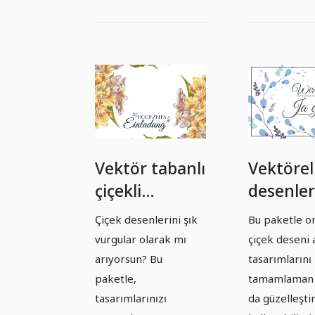
Vektör tabanlı
Vektörel
çiçekli
desenler
efektler ve
illustras
Çiçek desenlerini şık
Bu paketle o
illüstrasyonlar
- Paket 
vurgular olarak mı
çiçek deseni a
- Paket 3
arıyorsun? Bu
tasarımlarını
paketle,
tamamlaman 
tasarımlarınızı
da güzelleşti