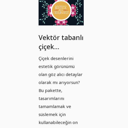
Vektör tabanlı
çiçek
desenleri ve
Çiçek desenlerini
illustrasyonlar
estetik görünümü
- Paket 5
olan göz alıcı detaylar
olarak mı arıyorsun?
Bu pakette,
tasarımlarını
tamamlamak ve
süslemek için
kullanabileceğin on