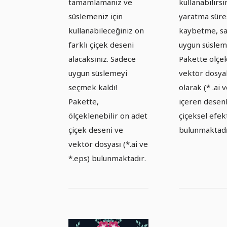
tamamlamanız ve
kullanabilirsi
süslemeniz için
yaratma süre
kullanabileceğiniz on
kaybetme, s
farklı çiçek deseni
uygun süslem
alacaksınız. Sadece
Pakette ölçek
uygun süslemeyi
vektör dosyal
seçmek kaldı!
olarak (* .ai v
Pakette,
içeren desen
ölçeklenebilir on adet
çiçeksel efek
çiçek deseni ve
bulunmaktadı
vektör dosyası (*.ai ve
*.eps) bulunmaktadır.