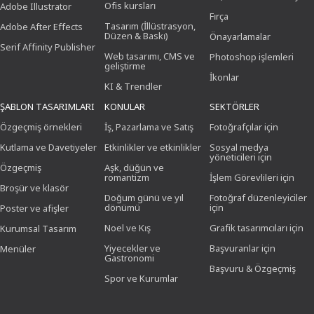
Ofis kursları
Adobe Illustrator
Fırça
Tasarım (İllüstrasyon,
Adobe After Effects
Düzen & Baskı)
Önayarlamalar
Serif Affinity Publisher
Web tasarımı, CMS ve
Photoshop işlemleri
geliştirme
İkonlar
KI & Trendler
ŞABLON TASARIMLARI
KONULAR
SEKTÖRLER
Özgeçmiş örnekleri
İş, Pazarlama ve Satış
Fotoğrafçılar için
Kutlama ve Davetiyeler
Etkinlikler ve etkinlikler
Sosyal medya
yöneticileri için
Özgeçmiş
Aşk, düğün ve
romantizm
İşlem Görevlileri için
Broşür ve klasör
Doğum günü ve yıl
Fotoğraf düzenleyiciler
dönümü
için
Poster ve afişler
Noel ve Kış
Grafik tasarımcıları için
Kurumsal Tasarım
Yiyecekler ve
Başvuranlar için
Menüler
Gastronomi
Başvuru & Özgeçmiş
Spor ve Kurumlar