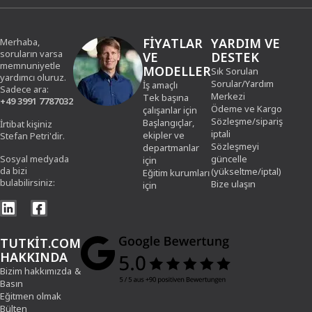
FIYATLAR
YARDIM VE
Merhaba,
soruların varsa
VE
DESTEK
memnuniyetle
MODELLER
Sık Sorulan
yardımcı oluruz.
Sorular/Yardım
İş amaçlı
Sadece ara:
Merkezi
Tek başına
+49 3991 7787032
Ödeme ve Kargo
çalışanlar için
Sözleşme/sipariş
Başlangıçlar,
İrtibat kişiniz
iptali
ekipler ve
Stefan Petri'dir.
Sözleşmeyi
departmanlar
Sosyal medyada
güncelle
için
da bizi
(yükseltme/iptal)
Eğitim kurumları
bulabilirsiniz:
Bize ulaşın
için
TUTKIT.COM
HAKKINDA
Bizim hakkımızda
&
Basın
Eğitmen olmak
Bülten