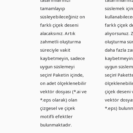
- Paket 1
tamamlayıp
süslemek için
süsleyebileceğiniz on
kullanabilece
farklı çiçek deseni
farklı çiçek 
alacaksınız. Artık
alıyorsunuz. 
zahmetli oluşturma
oluşturma sür
süreciyle vakit
daha fazla z
kaybetmeyin, sadece
kaybetmeyin
uygun süslemeyi
uygun süslem
seçin! Paketin içinde,
seçin! Pakett
on adet ölçeklenebilir
ölçeklenebili
vektör dosyası (*.ai ve
çiçek deseni 
*.eps olarak) olan
vektör dosyas
çizgesel ve çiçek
*.eps) bulunm
motifli efektler
bulunmaktadır.