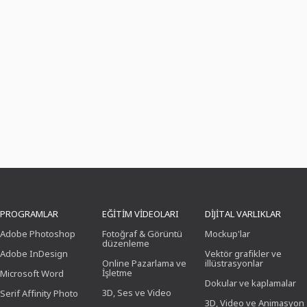
PROGRAMLAR
EĞITIM VIDEOLARI
DIJITAL VARLIKLAR
Adobe Photoshop
Fotoğraf & Görüntü
Mockup'lar
düzenleme
Adobe InDesign
Vektör grafikler ve
Online Pazarlama ve
illüstrasyonlar
İşletme
Microsoft Word
Dokular ve kaplamalar
3D, Ses ve Video
Serif Affinity Photo
3D, Video ve Animasyon