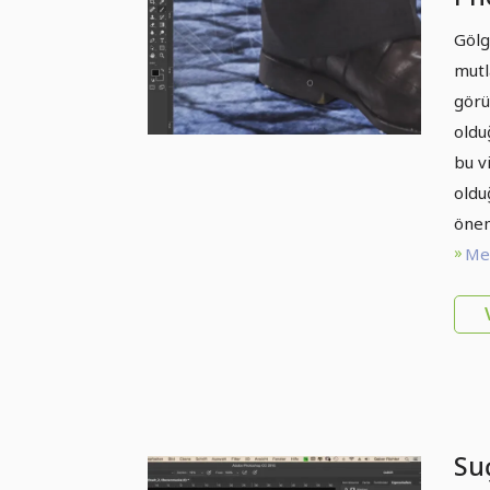
Gö
Gölg
mutl
görü
oldu
bu v
oldu
önem
Met
Suç