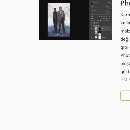
Pho
Sis
Kara
kull
malz
değil
gibi 
Phot
oluş
göst
Met