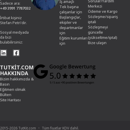
Sorular/Yardım
İş amaçlı
Sadece ara:
Merkezi
Tek başına
+49 3991 7787032
Ödeme ve Kargo
çalışanlar için
Sözleşme/sipariş
Başlangıçlar,
İrtibat kişiniz
iptali
ekipler ve
Stefan Petri'dir.
Sözleşmeyi
departmanlar
Sosyal medyada
güncelle
için
da bizi
(yükseltme/iptal)
Eğitim kurumları
bulabilirsiniz:
Bize ulaşın
için
TUTKIT.COM
HAKKINDA
Bizim hakkımızda
&
Basın
Eğitmen olmak
Bülten
Site Haritası
2015-2026 TutKit.com
Tüm fiyatlar KDV dahil.