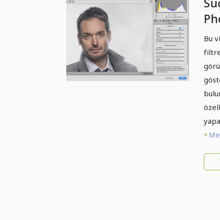
Suç
Pho
Fin
Bu v
Fil
filtr
görü
göst
bulu
özel
yapab
Met