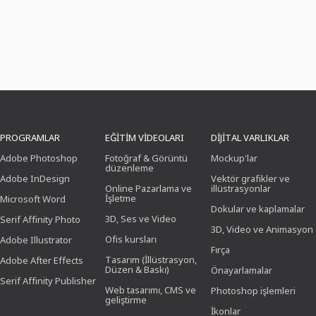
PROGRAMLAR
EĞITIM VIDEOLARI
DIJITAL VARLIKLAR
Adobe Photoshop
Fotoğraf & Görüntü
Mockup'lar
düzenleme
Adobe InDesign
Vektör grafikler ve
Online Pazarlama ve
illüstrasyonlar
İşletme
Microsoft Word
Dokular ve kaplamalar
3D, Ses ve Video
Serif Affinity Photo
3D, Video ve Animasyon
Ofis kursları
Adobe Illustrator
Fırça
Tasarım (İllüstrasyon,
Adobe After Effects
Düzen & Baskı)
Önayarlamalar
Serif Affinity Publisher
Web tasarımı, CMS ve
Photoshop işlemleri
geliştirme
İkonlar