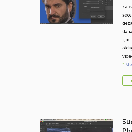
kaps
seçe
deza
daha
için
oldu
vide
Met
Suç
Pho