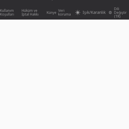
Dili
Kullanım
Hüküm ve
Veri
Işık/Karanlık
Künye
Değiştir
Koşulları
İptal Hakkı
koruma
(TR)