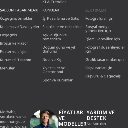
KI & Trendler
ŞABLON TASARIMLARI
KONULAR
SEKTÖRLER
Özgeçmiş örnekleri
İş, Pazarlama ve Satış
Fotoğrafçılar için
Kutlama ve Davetiyeler
Etkinlikler ve etkinlikler
Sosyal medya
yöneticileri için
Özgeçmiş
Aşk, düğün ve
romantizm
İşlem Görevlileri için
Broşür ve klasör
Doğum günü ve yıl
Fotoğraf düzenleyiciler
dönümü
için
Poster ve afişler
Noel ve Kış
Grafik tasarımcıları için
Kurumsal Tasarım
Yiyecekler ve
Başvuranlar için
Menüler
Gastronomi
Başvuru & Özgeçmiş
Spor ve Kurumlar
FIYATLAR
YARDIM VE
Merhaba,
soruların varsa
VE
DESTEK
memnuniyetle
MODELLER
Sık Sorulan
yardımcı oluruz.