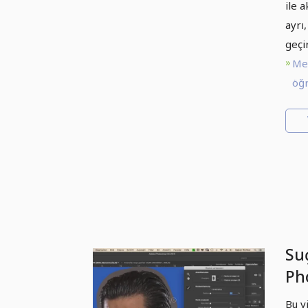
ile 
ayrı
geçi
Me
öğr
Suç
Pho
Ke
Bu v