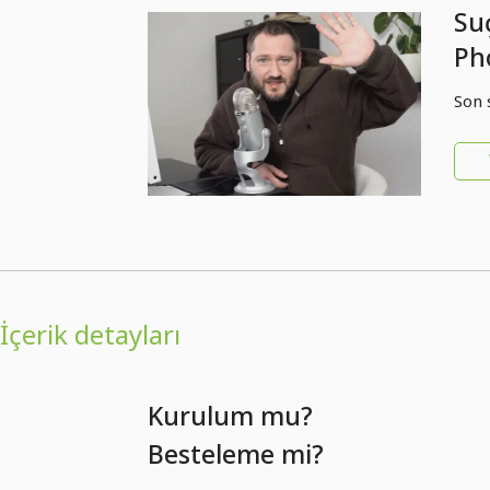
Suç
Pho
So
Son 
İçerik detayları
Kurulum mu?
Besteleme mi?