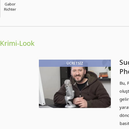
Gabor
Richter
Krimi-Look
Suç
ÜCRETSIZ
Pho
Giz
Bu, 
es
oluş
geli
yara
dönd
basi