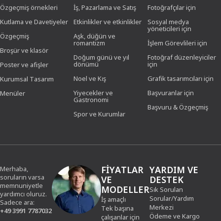
Özgeçmiş örnekleri
İş, Pazarlama ve Satış
Fotoğrafçılar için
Kutlama ve Davetiyeler
Etkinlikler ve etkinlikler
Sosyal medya
yöneticileri için
Özgeçmiş
Aşk, düğün ve
romantizm
İşlem Görevlileri için
Broşür ve klasör
Doğum günü ve yıl
Fotoğraf düzenleyiciler
dönümü
için
Poster ve afişler
Noel ve Kış
Grafik tasarımcıları için
Kurumsal Tasarım
Yiyecekler ve
Başvuranlar için
Menüler
Gastronomi
Başvuru & Özgeçmiş
Spor ve Kurumlar
FIYATLAR
YARDIM VE
Merhaba,
soruların varsa
VE
DESTEK
memnuniyetle
MODELLER
Sık Sorulan
yardımcı oluruz.
Sorular/Yardım
İş amaçlı
Sadece ara:
Merkezi
Tek başına
+49 3991 7787032
Ödeme ve Kargo
çalışanlar için