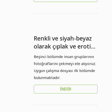
Renkli ve siyah-beyaz
olarak çıplak ve erotik
fotoğrafçılık - 05 - Kişi
Beşinci bölümde insan gruplarının
gruplarının
fotoğraflarını çekmeyi ele alıyoruz.
fotoğraflanması.
Uygun çalışma dosyası ilk bölümde
bulunmaktadır.
İNDIR