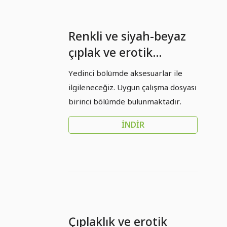
Renkli ve siyah-beyaz
çıplak ve erotik
fotoğrafçılık - 07 -
Yedinci bölümde aksesuarlar ile
Aksesuarlar
ilgileneceğiz. Uygun çalışma dosyası
birinci bölümde bulunmaktadır.
İNDIR
Çıplaklık ve erotik