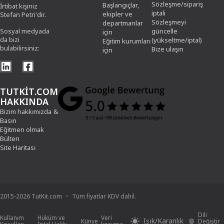
Sözleşme/sipariş
Başlangıçlar,
İrtibat kişiniz
iptali
ekipler ve
Stefan Petri'dir.
Sözleşmeyi
departmanlar
Sosyal medyada
güncelle
için
da bizi
(yükseltme/iptal)
Eğitim kurumları
bulabilirsiniz:
Bize ulaşın
için
TUTKIT.COM
HAKKINDA
Bizim hakkımızda
&
Basın
Eğitmen olmak
Bülten
Site Haritası
2015-2026 TutKit.com
Tüm fiyatlar KDV dahil.
Dili
Kullanım
Hüküm ve
Veri
Işık/Karanlık
Künye
Değiştir