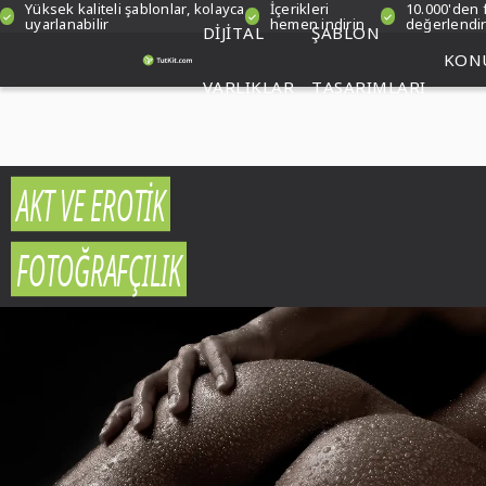
Yüksek kaliteli şablonlar, kolayca
İçerikleri
10.000'den 
uyarlanabilir
hemen indirin
değerlendi
DIJITAL
ŞABLON
KON
VARLIKLAR
TASARIMLARI
AKT VE EROTIK
FOTOĞRAFÇILIK