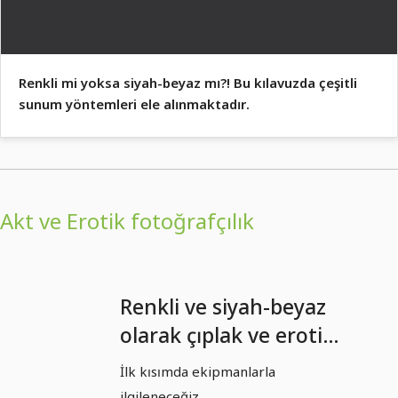
Renkli mi yoksa siyah-beyaz mı?! Bu kılavuzda çeşitli
sunum yöntemleri ele alınmaktadır.
Akt ve Erotik fotoğrafçılık
Renkli ve siyah-beyaz
olarak çıplak ve erotik
fotoğrafçılığı - 01 -
İlk kısımda ekipmanlarla
Ekipman
ilgileneceğiz.