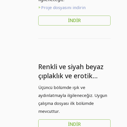
Proje dosyasını indirin
İNDIR
Renkli ve siyah beyaz
çıplaklık ve erotik
fotoğrafçılık - 03 - Işık
Üçüncü bölümde ışık ve
ve Aydınlatma
aydınlatmayla ilgileneceğiz. Uygun
çalışma dosyası ilk bölümde
mevcuttur.
İNDIR