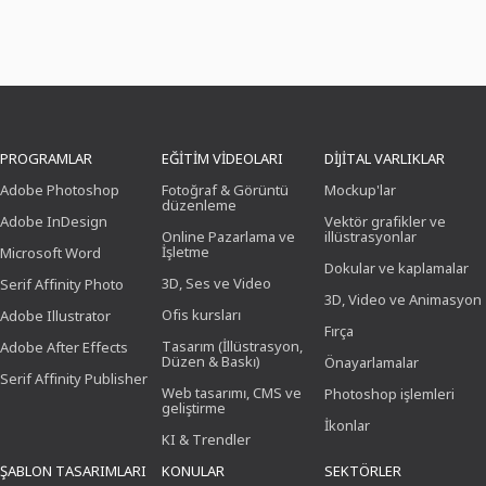
PROGRAMLAR
EĞITIM VIDEOLARI
DIJITAL VARLIKLAR
Adobe Photoshop
Fotoğraf & Görüntü
Mockup'lar
düzenleme
Adobe InDesign
Vektör grafikler ve
Online Pazarlama ve
illüstrasyonlar
İşletme
Microsoft Word
Dokular ve kaplamalar
3D, Ses ve Video
Serif Affinity Photo
3D, Video ve Animasyon
Ofis kursları
Adobe Illustrator
Fırça
Tasarım (İllüstrasyon,
Adobe After Effects
Düzen & Baskı)
Önayarlamalar
Serif Affinity Publisher
Web tasarımı, CMS ve
Photoshop işlemleri
geliştirme
İkonlar
KI & Trendler
ŞABLON TASARIMLARI
KONULAR
SEKTÖRLER