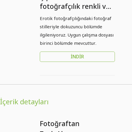
fotoğrafçılık renkli ve
siyah-beyaz olarak - 09
Erotik fotoğrafçılığındaki fotoğraf
- Erotik fotoğrafçılıkta
stilleriyle dokuzuncu bölümde
fotoğraf stilleri
ilgileniyoruz. Uygun çalışma dosyası
birinci bölümde mevcuttur.
İNDIR
İçerik detayları
Fotoğraftan