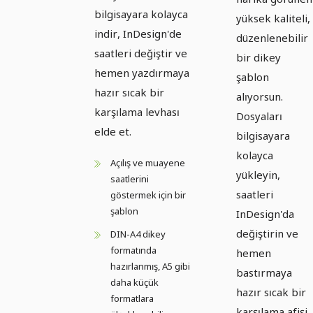
bilgisayara kolayca
yüksek kaliteli,
indir, InDesign'de
düzenlenebilir
saatleri değiştir ve
bir dikey
hemen yazdırmaya
şablon
hazır sıcak bir
alıyorsun.
karşılama levhası
Dosyaları
elde et.
bilgisayara
kolayca
Açılış ve muayene
yükleyin,
saatlerini
saatleri
göstermek için bir
şablon
InDesign'da
değiştirin ve
DIN-A4 dikey
formatında
hemen
hazırlanmış, A5 gibi
bastırmaya
daha küçük
hazır sıcak bir
formatlara
karşılama afişi