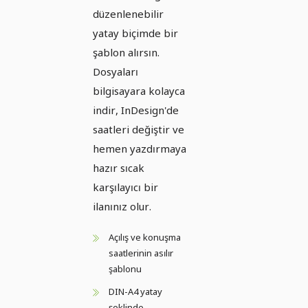
düzenlenebilir
yatay biçimde bir
şablon alırsın.
Dosyaları
bilgisayara kolayca
indir, InDesign'de
saatleri değiştir ve
hemen yazdırmaya
hazır sıcak
karşılayıcı bir
ilanınız olur.
Açılış ve konuşma
saatlerinin asılır
şablonu
DIN-A4 yatay
şeklinde