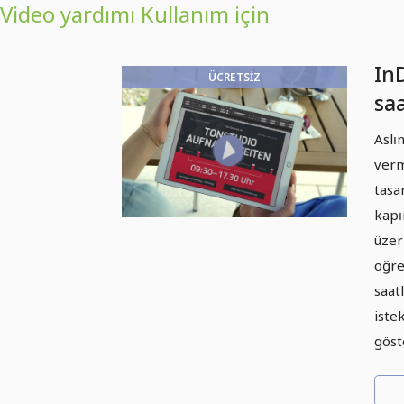
Video yardımı Kullanım için
InD
ÜCRETSIZ
saa
dü
Aslın
verm
tasa
kapı
üzer
öğret
saat
iste
göst