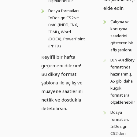
ölçeklenebilir
elde edin.
Dosya formatları:
InDesign CS2 ve
Çalışma ve
üstü (INDD, INX,
konuşma
IDML), Word
saatlerini
(DOCX), PowerPoint
gösteren bir
(PPTX)
afiş şablonu
Keyifli bir hafta
DIN-A4 dikey
geçirmeni dilerim!
formatında
Bu dikey format
hazırlanmış,
A5 gibi daha
şablonu ile açılış ve
küçük
muayene saatlerini
formatlara
netlik ve dostlukla
ölçeklenebilir
iletebilirsin.
Dosya
formatları:
InDesign
CS2'den