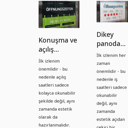
Dikey
Konuşma ve
panoda
açılış
konuşma
İlk izlenim her
saatlerini
ve
İlk izlenim
zaman
asma amaçlı
önemlidir - bu
çalışma
önemlidir - bu
şablonlar
nedenle açılış
saatleri
nedenle iş
yatay
saatleri sadece
saatleri sadece
için
kolayca okunabilir
formatta -
okunabilir
yayınlam
şekilde değil, aynı
Sürüm 1
değil, aynı
şablonları
zamanda estetik
zamanda
- Sürüm 2
olarak da
estetik açıdan
hazırlanmalıdır.
çekici bir