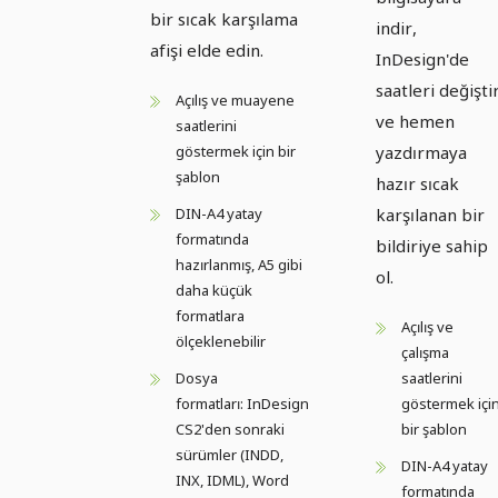
bir sıcak karşılama
indir,
afişi elde edin.
InDesign'de
saatleri değişti
Açılış ve muayene
ve hemen
saatlerini
yazdırmaya
göstermek için bir
şablon
hazır sıcak
karşılanan bir
DIN-A4 yatay
formatında
bildiriye sahip
hazırlanmış, A5 gibi
ol.
daha küçük
formatlara
Açılış ve
ölçeklenebilir
çalışma
saatlerini
Dosya
göstermek içi
formatları: InDesign
bir şablon
CS2'den sonraki
sürümler (INDD,
DIN-A4 yatay
INX, IDML), Word
formatında