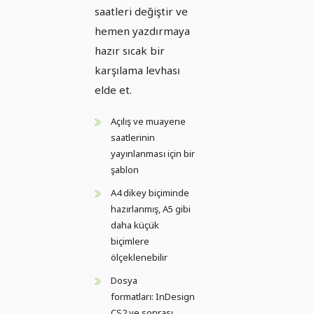
saatleri değiştir ve
hemen yazdırmaya
hazır sıcak bir
karşılama levhası
elde et.
Açılış ve muayene
saatlerinin
yayınlanması için bir
şablon
A4 dikey biçiminde
hazırlanmış, A5 gibi
daha küçük
biçimlere
ölçeklenebilir
Dosya
formatları: InDesign
CS2 ve sonrası