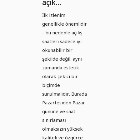
açık
saatlerin
İlk izlenim
asılabileceği
genellikle önemlidir
yatay
- bu nedenle açılış
formatlı
saatleri sadece iyi
okunabilir bir
şablonlar -
şekilde değil, aynı
Sürüm 3
zamanda estetik
olarak çekici bir
biçimde
sunulmalıdır. Burada
Pazartesiden Pazar
gününe ve saat
sınırlaması
olmaksızın yüksek
kaliteli ve özgürce