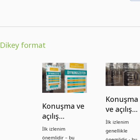
Dikey format
Konuşma
Konuşma ve
ve açılış
açılış
saatlerini
İlk izlenim
saatlerinin
asma için
İlk izlenim
genellikle
asılmak için
dikey
önemlidir – bu
önemlidir - bu