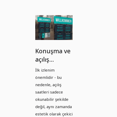
Konuşma ve
açılış
saatlerini
İlk izlenim
asma
önemlidir - bu
şablonları
nedenle, açılış
dikey
saatleri sadece
okunabilir şekilde
formatta -
değil, aynı zamanda
Sürüm 3
estetik olarak çekici