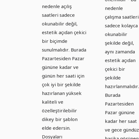
dikey
nedenle açılış
formatlı
nedenle
formatında
saatleri sadece
çalışma saatleri
şablonlar
okunabilir değil,
şablonlar -
sadece kolayca
- Sürüm
estetik açıdan çekici
Sürüm 1
okunabilir
2.
bir biçimde
şekilde değil,
sunulmalıdır. Burada
aynı zamanda
Pazartesiden Pazar
estetik açıdan
gününe kadar ve
çekici bir
günün her saati için
şekilde
çok iyi bir şekilde
hazırlanmalıdır.
hazırlanan yüksek
Burada
kaliteli ve
Pazartesiden
özelleştirilebilir
Pazar gününe
dikey bir şablon
kadar her saat
elde edersin.
ve gece gündüz
Dosyaları
harika görünen