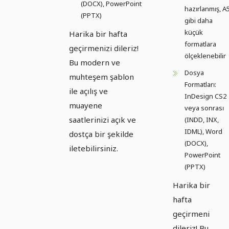
(DOCX), PowerPoint
hazırlanmış, A
(PPTX)
gibi daha
küçük
Harika bir hafta
formatlara
geçirmenizi dileriz!
ölçeklenebilir
Bu modern ve
Dosya
muhteşem şablon
Formatları:
ile açılış ve
InDesign CS2
muayene
veya sonrası
saatlerinizi açık ve
(INDD, INX,
IDML), Word
dostça bir şekilde
(DOCX),
iletebilirsiniz.
PowerPoint
(PPTX)
Harika bir
hafta
geçirmeni
dileriz! Bu