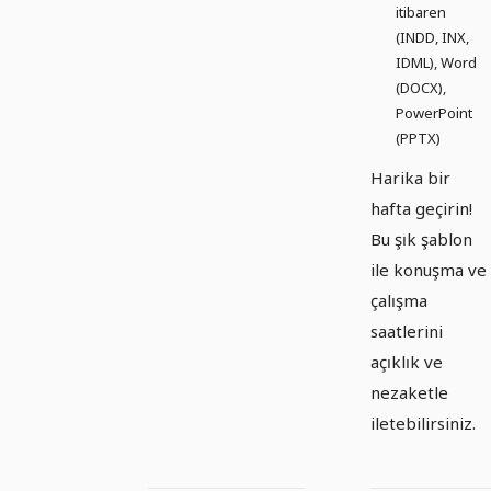
itibaren
(INDD, INX,
IDML), Word
(DOCX),
PowerPoint
(PPTX)
Harika bir
hafta geçirin!
Bu şık şablon
ile konuşma ve
çalışma
saatlerini
açıklık ve
nezaketle
iletebilirsiniz.