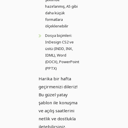
hazırlanmış, A5 gibi
daha küçük
formatlara
ölçeklenebilir
Dosya biçimleri:
InDesign CS2 ve
üstü (INDD, INX,
IDML), Word
(DOCX), PowerPoint
(PPTX)
Harika bir hafta
geçirmenizi dileriz!
Bu güzel yatay
şablon ile konuşma
ve açılış saatlerini
netlik ve dostlukla
iletebilirsiniz.