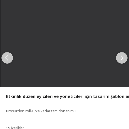
Etkinlik düzenleyicileri ve yöneticileri için tasarım şablonlar
Broşürden roll-up'a kadar tam donanımlı
19 İçerikler