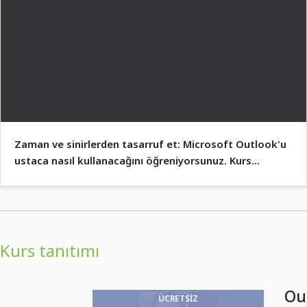
Zaman ve sinirlerden tasarruf et: Microsoft Outlook'u
ustaca nasıl kullanacağını öğreniyorsunuz. Kurs
sırasında nasıl yapılacağını öğreniyorsunuz.
Kurs tanıtımı
Out
ÜCRETSIZ