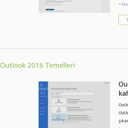
Met
Outlook 2016 Temelleri
Out
ka
Ou
Outl
Outl
çıka