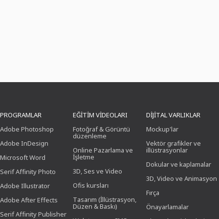
PROGRAMLAR
EĞITIM VIDEOLARI
DIJITAL VARLIKLAR
Adobe Photoshop
Fotoğraf & Görüntü
Mockup'lar
düzenleme
Adobe InDesign
Vektör grafikler ve
Online Pazarlama ve
illüstrasyonlar
İşletme
Microsoft Word
Dokular ve kaplamalar
3D, Ses ve Video
Serif Affinity Photo
3D, Video ve Animasyon
Ofis kursları
Adobe Illustrator
Fırça
Tasarım (İllüstrasyon,
Adobe After Effects
Düzen & Baskı)
Önayarlamalar
Serif Affinity Publisher