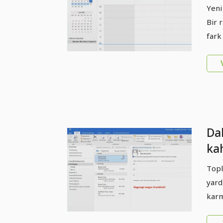
Ta
Yeni
Bir 
fark
Dah
ka
Ku
Topl
pl
yard
karm