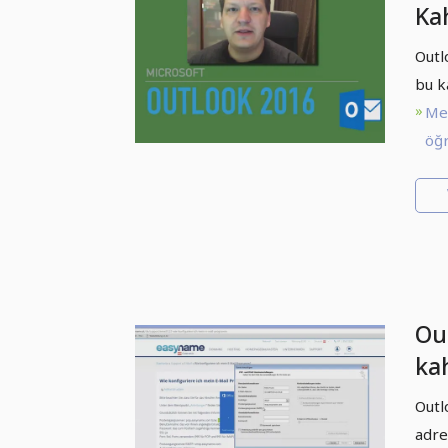
Ka
Ou
Outl
bu k
Me
öğr
Out
ka
po
Outl
adre