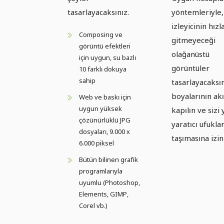
tasarlayacaksınız.
yöntemleriyle,
izleyicinin hızl
Composing ve
gitmeyeceği
görüntü efektleri
olağanüstü
için uygun, su bazlı
görüntüler
10 farklı dokuya
sahip
tasarlayacaksın
boyalarının akı
Web ve baskı için
uygun yüksek
kapılın ve sizi 
çözünürlüklü JPG
yaratıcı ufukla
dosyaları, 9.000 x
taşımasına izin
6.000 piksel
Bütün bilinen grafik
programlarıyla
uyumlu (Photoshop,
Elements, GIMP,
Corel vb.)