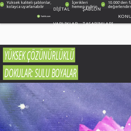
Yüksek kaliteli şablonlar,
İçerikleri
10.000'den f
kolayca uyarlanabilir
hemen indirin
değerlendi
DIJITAL
ŞABLON
KONU
VARLIKLAR
TASARIMLARI
YÜKSEK ÇÖZÜNÜRLÜKLÜ
DOKULAR: SULU BOYALAR