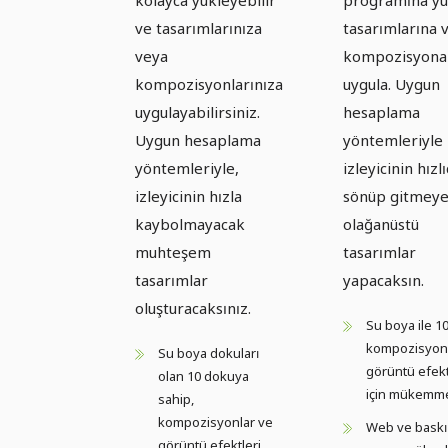
ve tasarımlarınıza
tasarımlarına 
veya
kompozisyona
kompozisyonlarınıza
uygula. Uygun
uygulayabilirsiniz.
hesaplama
Uygun hesaplama
yöntemleriyle
yöntemleriyle,
izleyicinin hızl
izleyicinin hızla
sönüp gitmeye
kaybolmayacak
olağanüstü
muhteşem
tasarımlar
tasarımlar
yapacaksın.
oluşturacaksınız.
Su boya ile 1
kompozisyonl
Su boya dokuları
görüntü efekt
olan 10 dokuya
için mükemm
sahip,
kompozisyonlar ve
Web ve baskı 
görüntü efektleri