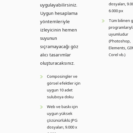
dosyaları, 9.0
uygulayabilirsiniz.
6.000 px
Uygun hesaplama
Tüm bilinen g
yöntemleriyle
programlarıyl
izleyicinin hemen
uyumludur
suyunun
(Photoshop,
sıçramayacağı göz
Elements, GI
alıcı tasarımlar
Corel vb.)
oluşturacaksınız.
Composingler ve
görsel efektler için
uygun 10 adet
suluboya doku
Web ve baskı için
uygun yüksek
çözünürlüklü JPG
dosyaları, 9.000 x