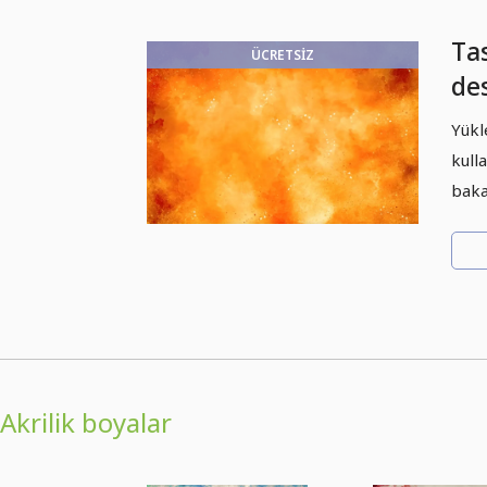
Ta
ÜCRETSIZ
des
kul
Yükl
kull
baka
Akrilik boyalar