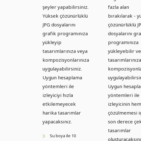
şeyler yapabilirsiniz.
fazla alan
Yüksek çözünürlüklü
bırakılarak - 
JPG dosyalarını
çözünürlüklü J
grafik programınıza
dosyalarını gra
yükleyip
programınıza
tasarımlarınıza veya
yükleyebilir ve
kompozisyonlarınıza
tasarımlarınız
uygulayabilirsiniz.
kompozisyonla
Uygun hesaplama
uygulayabilirsi
yöntemleri ile
Uygun hesapl
izleyiciyi hızla
yöntemleri ile
etkilemeyecek
izleyicinin he
harika tasarımlar
çözülmemesi i
yapacaksınız.
son derece çek
tasarımlar
Su boya ile 10
oluşturacaksın