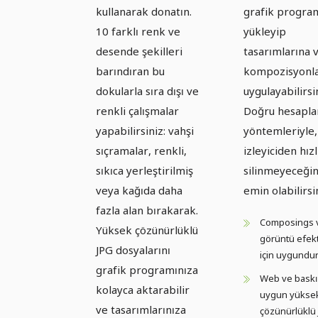
kullanarak donatın.
grafik progra
10 farklı renk ve
yükleyip
desende şekilleri
tasarımlarına 
barındıran bu
kompozisyonla
dokularla sıra dışı ve
uygulayabilirsi
renkli çalışmalar
Doğru hesapl
yapabilirsiniz: vahşi
yöntemleriyle,
sıçramalar, renkli,
izleyiciden hızl
sıkıca yerleştirilmiş
silinmeyeceği
veya kağıda daha
emin olabilirsi
fazla alan bırakarak.
Composings 
Yüksek çözünürlüklü
görüntü efekt
JPG dosyalarını
için uygundu
grafik programınıza
Web ve baskı 
kolayca aktarabilir
uygun yükse
ve tasarımlarınıza
çözünürlüklü