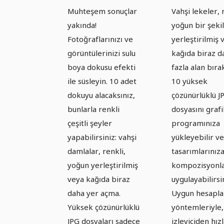
dokular:
dokular:
Muhteşem sonuçlar
Vahşi lekeler, 
Suluboya -
Suluboya 
yakında!
yoğun bir şeki
Sürüm 3.
Sürüm 4
Fotoğraflarınızı ve
yerleştirilmiş 
görüntülerinizi sulu
kağıda biraz d
boya dokusu efekti
fazla alan bıra
ile süsleyin. 10 adet
10 yüksek
dokuyu alacaksınız,
çözünürlüklü J
bunlarla renkli
dosyasını grafi
çeşitli şeyler
programınıza
yapabilirsiniz: vahşi
yükleyebilir ve
damlalar, renkli,
tasarımlarınız
yoğun yerleştirilmiş
kompozisyonla
veya kağıda biraz
uygulayabilirsi
daha yer açma.
Uygun hesapl
Yüksek çözünürlüklü
yöntemleriyle,
JPG dosyaları sadece
izleyiciden hız