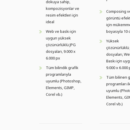
dokuya sahip,
kompozisyonlar ve
Composing v
resim efektleri için
görüntü efekt
ideal
için mükemme
Web ve baskı için
boyasıyla 10
uygun yüksek
Yüksek
çözünürlüklü JPG
çözünürlüklü
dosyaları, 9.000 x
dosyaları, We
6.000 px
Baskı için uy
Tüm bilindik grafik
9.000 x 6.000 
programlarıyla
Tüm bilinen g
uyumlu (Photoshop,
programları il
Elements, GIMP,
uyumlu (Phot
Corel vb.)
Elements, GI
Corel vb.)