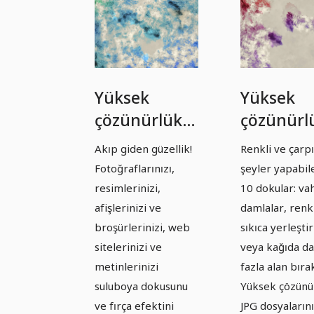
Yüksek
Yüksek
çözünürlüklü
çözünürl
dokular:
dokular:
Akıp giden güzellik!
Renkli ve çarpı
Suluboya -
Akrilik bo
Fotoğraflarınızı,
şeyler yapabil
Sürüm 1
Sürüm 2
resimlerinizi,
10 dokular: vah
afişlerinizi ve
damlalar, renkl
broşürlerinizi, web
sıkıca yerleştir
sitelerinizi ve
veya kağıda d
metinlerinizi
fazla alan bıra
suluboya dokusunu
Yüksek çözünü
ve fırça efektini
JPG dosyalarını