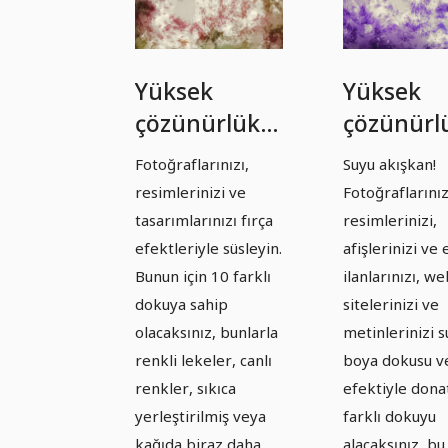
Yüksek
Yüksek
çözünürlüklü
çözünürl
dokular: Sulu
dokular:
Fotoğraflarınızı,
Suyu akışkan!
boya - Sürüm
Suluboya 
resimlerinizi ve
Fotoğraflarınız
9
Sürüm 1
tasarımlarınızı fırça
resimlerinizi,
efektleriyle süsleyin.
afişlerinizi ve 
Bunun için 10 farklı
ilanlarınızı, w
dokuya sahip
sitelerinizi ve
olacaksınız, bunlarla
metinlerinizi s
renkli lekeler, canlı
boya dokusu ve
renkler, sıkıca
efektiyle donat
yerleştirilmiş veya
farklı dokuyu
kağıda biraz daha
alacaksınız, bu