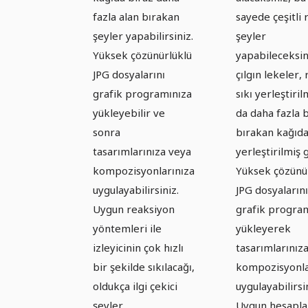
fazla alan bırakan
sayede çeşitli 
şeyler yapabilirsiniz.
şeyler
Yüksek çözünürlüklü
yapabileceksin
JPG dosyalarını
çılgın lekeler, 
grafik programınıza
sıkı yerleştiril
yükleyebilir ve
da daha fazla 
sonra
bırakan kağıd
tasarımlarınıza veya
yerleştirilmiş g
kompozisyonlarınıza
Yüksek çözünü
uygulayabilirsiniz.
JPG dosyalarını
Uygun reaksiyon
grafik progra
yöntemleri ile
yükleyerek
izleyicinin çok hızlı
tasarımlarınız
bir şekilde sıkılacağı,
kompozisyonla
oldukça ilgi çekici
uygulayabilirsi
şeyler
Uygun hesapl