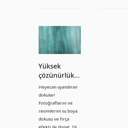
Yüksek
çözünürlüklü
dokular:
Heyecan uyandıran
Suluboya -
dokular!
Sürüm 11
Fotoğraflarını ve
resimlerini su boya
dokusu ve fırça
efekti ile donat. 16