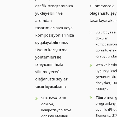
grafik programınıza
silinmeyecek
yükleyebilir ve
olağanüstü şey
ardından
tasarlayacaksı
tasarımlarınıza veya
Sulu boya ile
kompozisyonlarınıza
dokular,
uygulayabilirsiniz.
kompozisyonl
Uygun karıştırma
görüntü efekt
için uygundu
yöntemleri ile
izleyicinin hızla
Web ve baskı 
uygun yükse
silinmeyeceği
çözünürlüklü
olağanüstü şeyler
dosyaları, 9.0
tasarlayacaksınız.
6.000 px
Tüm bilinen g
Sulu boya ile 10
programlarıyl
dokuya,
uyumlu (Phot
kompozisyonlar ve
Elements, GI
görüntü efektleri