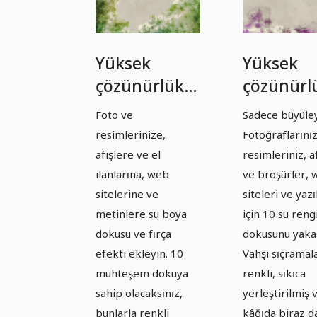
Yüksek
Yüksek
çözünürlüklü
çözünürl
dokular: Su
dokular:
Foto ve
Sadece büyüley
boyaları -
Suluboya
resimlerinize,
Fotoğraflarını
Versiyon 5
Sürüm 6
afişlere ve el
resimleriniz, a
ilanlarına, web
ve broşürler,
sitelerine ve
siteleri ve yazı
metinlere su boya
için 10 su reng
dokusu ve fırça
dokusunu yakal
efekti ekleyin. 10
Vahşi sıçramala
muhteşem dokuya
renkli, sıkıca
sahip olacaksınız,
yerleştirilmiş 
bunlarla renkli
kâğıda biraz d