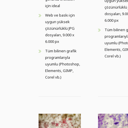
uygun yükse
için ideal
çözünürlüklü
dosyaları, 9.0
Web ve baskı için
6.000 px
uygun yüksek
çözünürlüklü JPG
Tüm bilinen g
dosyaları, 9.000 x
programlarıyl
6.000 px
uyumlu (Phot
Elements, GI
Tüm bilinen grafik
Corel vb.)
programlarıyla
uyumlu (Photoshop,
Elements, GIMP,
Corel vb.)