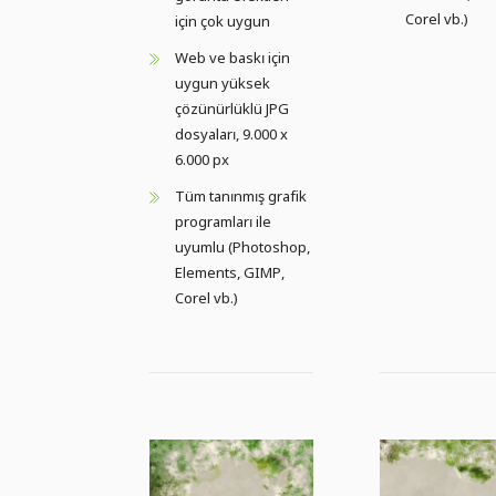
Corel vb.)
için çok uygun
Web ve baskı için
uygun yüksek
çözünürlüklü JPG
dosyaları, 9.000 x
6.000 px
Tüm tanınmış grafik
programları ile
uyumlu (Photoshop,
Elements, GIMP,
Corel vb.)