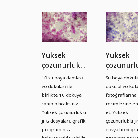
Yüksek
Yüksek
çözünürlüklü
çözünürl
dokular: Su
dokular:
10 su boya damlası
Su boya dokul
boya –
Suluboya
ve dokuları ile
doku al ve kol
Sürüm 7
Sürüm 8
birlikte 10 dokuya
fotoğraflarına
sahip olacaksınız.
resimlerine e
Yüksek çözünürlüklü
et. Yüksek
JPG dosyaları, grafik
çözünürlüklü J
programınıza
dosyalarını gra
kolayca yükleyebilir
programına yü