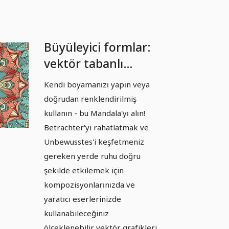
Büyüleyici formlar:
vektör tabanlı
Mandala şablonları -
Kendi boyamanızı yapın veya
Sürüm 04
doğrudan renklendirilmiş
kullanın - bu Mandala'yı alın!
Betrachter'yi rahatlatmak ve
Unbewusstes'i keşfetmeniz
gereken yerde ruhu doğru
şekilde etkilemek için
kompozisyonlarınızda ve
yaratıcı eserlerinizde
kullanabileceğiniz
ölçeklenebilir vektör grafikleri