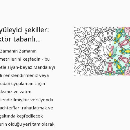
üleyici şekiller:
ktör tabanlı
ndala şablonları -
ı Zamanın Zamanın
rüm 01
etrilerini keşfedin - bu
tle siyah-beyaz Mandala'yı
i renklendirmeniz veya
udan uygulamanız için
aksınız ve zaten
lendirilmiş bir versiyonda.
achter'ları rahatlatmak ve
nçaltında keşfedilecek
erin olduğu yeri tam olarak