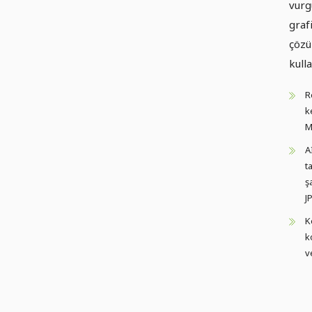
vurg
graf
çözü
kull
R
k
M
A
t
ş
J
K
k
v