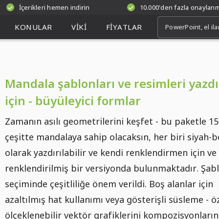
İçerikleri hemen indirin
10.000'den fazla onaylan
KONULAR
VIKI
FIYATLAR
Mandala şablonları ve resimleri yaz
için - büyüleyici formlar
Zamanın asılı geometrilerini keşfet - bu paketle 15 
çeşitte mandalaya sahip olacaksın, her biri siyah-
olarak yazdırılabilir ve kendi renklendirmen için ve
renklendirilmiş bir versiyonda bulunmaktadır. Şab
seçiminde çeşitliliğe önem verildi. Boş alanlar için
azaltılmış hat kullanımı veya gösterişli süsleme - 
ölçeklenebilir vektör grafiklerini kompozisyonları