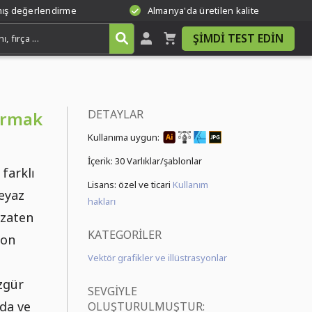
mış değerlendirme
Almanya'da üretilen kalite
ŞIMDI TEST EDIN
DETAYLAR
dırmak
Kullanıma uygun:
İçerik:
30 Varlıklar/şablonlar
farklı
Lisans: özel ve ticari
Kullanım
beyaz
hakları
 zaten
KATEGORILER
lon
Vektör grafikler ve illüstrasyonlar
özgür
SEVGIYLE
nda ve
OLUŞTURULMUŞTUR: