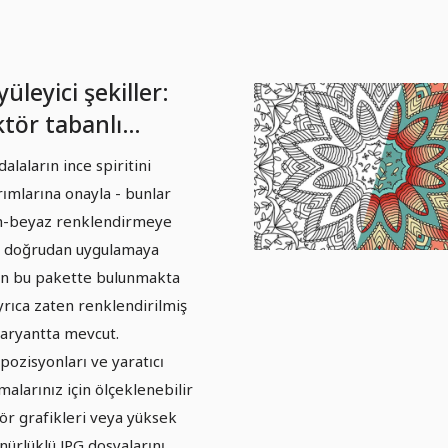
üleyici şekiller:
ktör tabanlı
ndala şablonları -
alaların ince spiritini
rüm 03
rımlarına onayla - bunlar
h-beyaz renklendirmeye
 doğrudan uygulamaya
n bu pakette bulunmakta
yrıca zaten renklendirilmiş
varyantta mevcut.
ozisyonları ve yaratıcı
şmalarınız için ölçeklenebilir
ör grafikleri veya yüksek
nürlüklü JPG dosyalarını