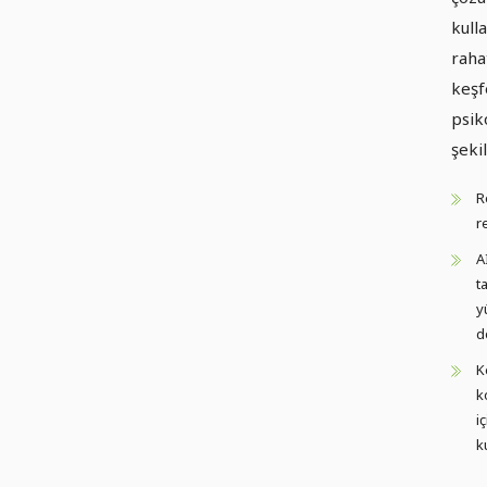
kulla
raha
keşf
psik
şeki
R
r
A
t
y
d
K
k
i
k