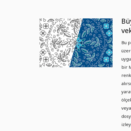
Büy
ve
Ma
Bu p
Sü
üzer
uygu
bir 
renk
alır
yarat
ölçe
veya
dosy
izle