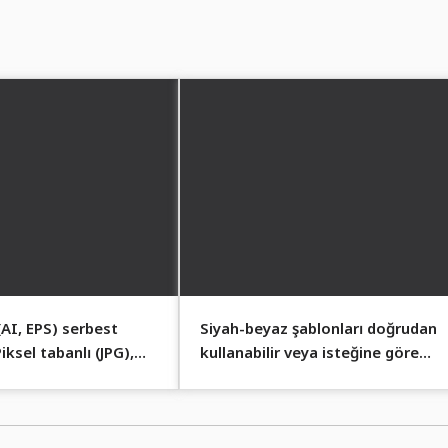
(AI, EPS) serbest
Siyah-beyaz şablonları doğrudan
iksel tabanlı (JPG),
kullanabilir veya isteğine göre
uluk için!
renklendirebilirsin.