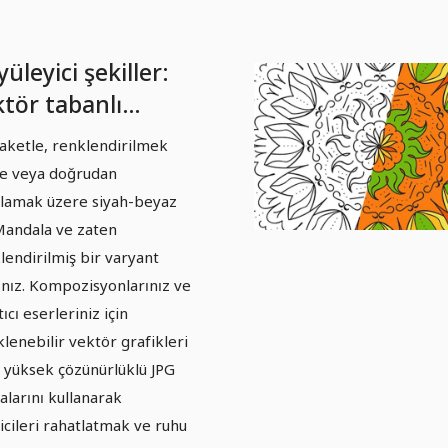
üleyici şekiller:
ktör tabanlı
ndala şablonları -
aketle, renklendirilmek
rüm 05
e veya doğrudan
lamak üzere siyah-beyaz
Mandala ve zaten
lendirilmiş bir varyant
sınız. Kompozisyonlarınız ve
ıcı eserleriniz için
klenebilir vektör grafikleri
 yüksek çözünürlüklü JPG
alarını kullanarak
yicileri rahatlatmak ve ruhu