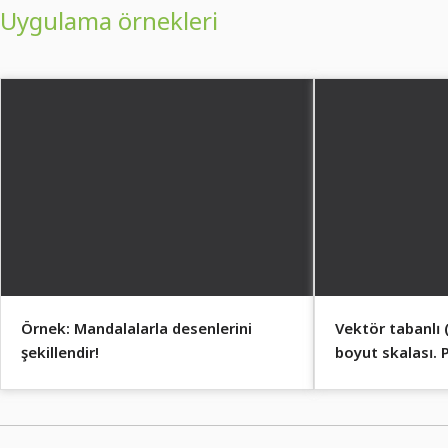
Uygulama örnekleri
Örnek: Mandalalarla desenlerini
Vektör tabanlı 
şekillendir!
boyut skalası. P
maksimum uyuml