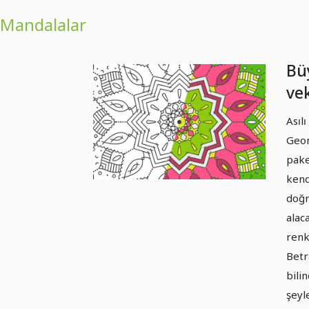
Mandalalar
Büy
ve
Ma
Asıl
Sü
Geom
pake
kend
doğr
alac
renk
Betr
bili
şeyl