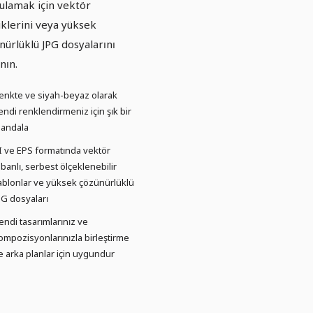
ulamak için vektör
iklerini veya yüksek
nürlüklü JPG dosyalarını
anın.
enkte ve siyah-beyaz olarak
endi renklendirmeniz için şık bir
andala
I ve EPS formatında vektör
abanlı, serbest ölçeklenebilir
ablonlar ve yüksek çözünürlüklü
PG dosyaları
endi tasarımlarınız ve
ompozisyonlarınızla birleştirme
e arka planlar için uygundur