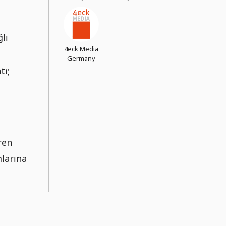
lı
4eck Media
Germany
tı;
ren
mlarına