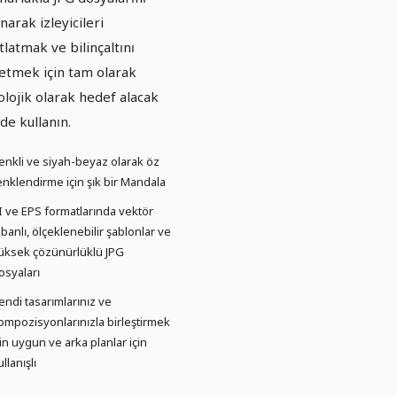
narak izleyicileri
tlatmak ve bilinçaltını
etmek için tam olarak
olojik olarak hedef alacak
lde kullanın.
enkli ve siyah-beyaz olarak öz
enklendirme için şık bir Mandala
I ve EPS formatlarında vektör
abanlı, ölçeklenebilir şablonlar ve
üksek çözünürlüklü JPG
osyaları
endi tasarımlarınız ve
ompozisyonlarınızla birleştirmek
çin uygun ve arka planlar için
ullanışlı