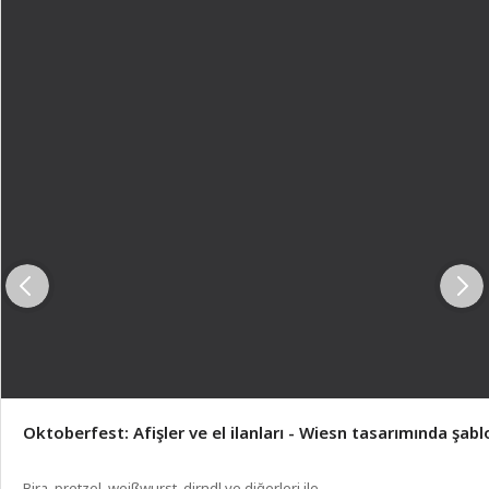
Oktoberfest: Afişler ve el ilanları - Wiesn tasarımında şabl
Bira, pretzel, weißwurst, dirndl ve diğerleri ile.