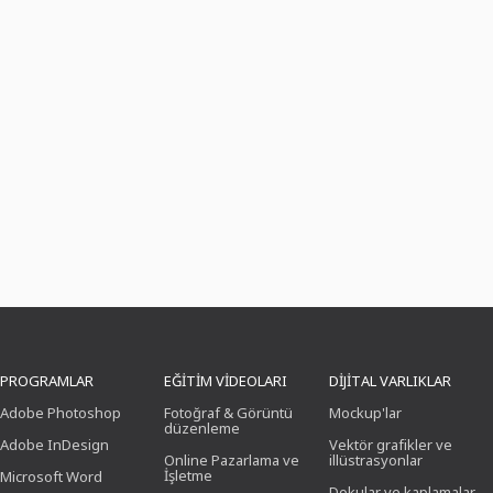
PROGRAMLAR
EĞITIM VIDEOLARI
DIJITAL VARLIKLAR
Adobe Photoshop
Fotoğraf & Görüntü
Mockup'lar
düzenleme
Adobe InDesign
Vektör grafikler ve
Online Pazarlama ve
illüstrasyonlar
İşletme
Microsoft Word
Dokular ve kaplamalar