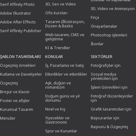
3D, Ses ve Video
Serif Affinity Photo
3D, Video ve Animasyon
Ofis kursları
Adobe Illustrator
Fırça
Tasarım (İllüstrasyon,
Adobe After Effects
Düzen & Baskı)
Önayarlamalar
Serif Affinity Publisher
Web tasarımı, CMS ve
Photoshop işlemleri
geliştirme
İkonlar
KI & Trendler
ŞABLON TASARIMLARI
KONULAR
SEKTÖRLER
Özgeçmiş örnekleri
İş, Pazarlama ve Satış
Fotoğrafçılar için
Kutlama ve Davetiyeler
Etkinlikler ve etkinlikler
Sosyal medya
yöneticileri için
Özgeçmiş
Aşk, düğün ve
romantizm
İşlem Görevlileri için
Broşür ve klasör
Doğum günü ve yıl
Fotoğraf düzenleyiciler
dönümü
için
Poster ve afişler
Noel ve Kış
Grafik tasarımcıları için
Kurumsal Tasarım
Yiyecekler ve
Başvuranlar için
Menüler
Gastronomi
Başvuru & Özgeçmiş
Spor ve Kurumlar