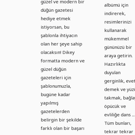
güzel ve modern bir
Versiyon
albümü için
gazetesi
düğün gazetesi
indirerek,
şablonu
hediye etmek
resimlerinizi
istiyorsan, bu
kullanarak
şablonla ihtiyacın
mükemmel
olan her şeye sahip
gününüzü bir
olacaksın! Dikey
araya getirin.
formatta modern ve
Hazırlıkta
güzel düğün
duyulan
gazeteleri için
gerginlik, eve
şablonumuzla,
demek ve yüz
bugüne kadar
takmak, bağla
yapılmış
öpücük ve
gazetelerden
evliliğe dans ...
belirgin bir şekilde
Tüm bunları,
farklı olan bir başarı
tekrar tekrar