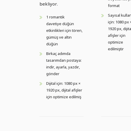
bekliyor.
format
Sayısal kulla
1 romantik
için: 1080 px 
davetiye düğün
1920 px, dijita
etkinlikleri için tören,
afişler için
gümüş ve altın
optimize
düğün
edilmiştir
Birkaç adımda
tasarımdan postaya:
indir, ayarla, yazdır,
gönder
Dijital için: 1080 px ×
1920 px, dijital afişler
için optimize edilmiş