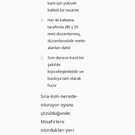
kartı için yüksek
kaliteli bir tasarım
Her iki katlama
tarafında (85 x 55
mm) düzenlenmiş,
düzenlenebilir metin
alanları dahil
Son derece basit bir
şekilde
kişiselleştirilebilir ve
baskıya tam olarak
hazır
Sıra-kim-nerede-
oturuyor oyunu
çözüldüğünde:
Misafirlere
oturdukları yeri