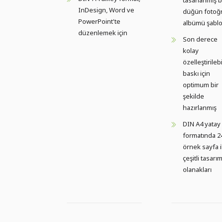
InDesign, Word ve
düğün fotoğ
PowerPoint'te
albümü şabl
düzenlemek için
Son derece
kolay
özelleştirilebi
baskı için
optimum bir
şekilde
hazırlanmış
DIN A4 yatay
formatında 2
örnek sayfa i
çeşitli tasarı
olanakları