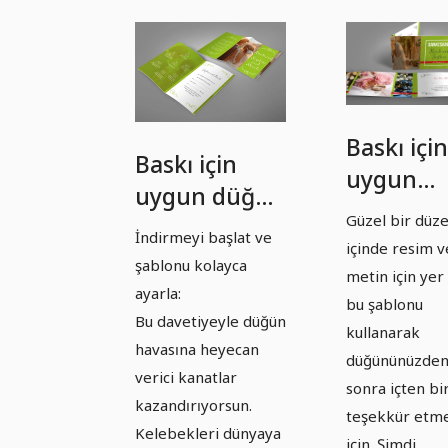
Baskı için
Baskı için
uygun
uygun düğün
düğün
Güzel bir düz
davetiyesi
teşekkür
İndirmeyi başlat ve
içinde resim v
şablonu -
şablonu kolayca
kartı
metin için yer 
Versiyon 13
ayarla:
şablonu -
bu şablonu
Bu davetiyeyle düğün
kullanarak
Versiyon
havasına heyecan
düğününüzde
13
verici kanatlar
sonra içten bi
kazandırıyorsun.
teşekkür etm
Kelebekleri dünyaya
için. Şimdi