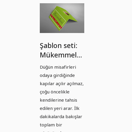
Şablon seti:
Mükemmel
Düğün Masa
Düğün misafirleri
Kartı -
odaya girdiğinde
Versiyon 13
kapılar açılır açılmaz,
çoğu öncelikle
kendilerine tahsis
edilen yeri arar. İlk
dakikalarda bakışlar
toplam bir