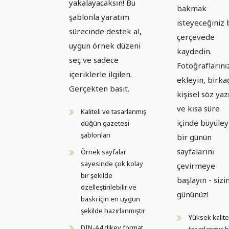
yakalayacaksın! Bu
bakmak
şablonla yaratım
isteyeceğiniz 
sürecinde destek al,
çerçevede
uygun örnek düzeni
kaydedin.
seç ve sadece
Fotoğraflarını
içeriklerle ilgilen.
ekleyin, birka
Gerçekten basit.
kişisel söz yaz
ve kısa süre
Kaliteli ve tasarlanmış
içinde büyüley
düğün gazetesi
şablonları
bir günün
sayfalarını
Örnek sayfalar
sayesinde çok kolay
çevirmeye
bir şekilde
başlayın - sizi
özelleştirilebilir ve
gününüz!
baskı için en uygun
şekilde hazırlanmıştır
Yüksek kalitel
DIN-A4 dikey format,
tasarlanmış b