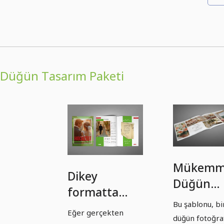
Düğün Tasarım Paketi
Mükemm
Dikey
Düğün
formatta
Fotoğraf
Bu şablonu, bi
mükemmel
Albümü 
Eğer gerçekten
düğün fotoğra
düğün