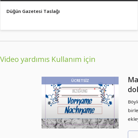
Düğün Gazetesi Taslağı
Video yardımıs Kullanım için
Ma
ÜCRETSIZ
do
bir
Böyl
bir
birl
ekle