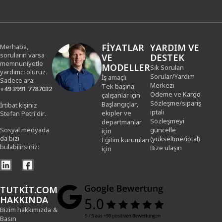
FIYATLAR
YARDIM VE
Merhaba,
soruların varsa
VE
DESTEK
memnuniyetle
MODELLER
Sık Sorulan
yardımcı oluruz.
Sorular/Yardım
İş amaçlı
Sadece ara:
Merkezi
Tek başına
+49 3991 7787032
Ödeme ve Kargo
çalışanlar için
Sözleşme/sipariş
Başlangıçlar,
İrtibat kişiniz
iptali
ekipler ve
Stefan Petri'dir.
Sözleşmeyi
departmanlar
Sosyal medyada
güncelle
için
da bizi
(yükseltme/iptal)
Eğitim kurumları
bulabilirsiniz:
Bize ulaşın
için
TUTKIT.COM
HAKKINDA
Bizim hakkımızda
&
Basın