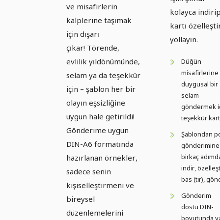
ve misafirlerin
kolayca indirip
kalplerine taşımak
kartı özelleşti
için dışarı
yollayın.
çıkar! Törende,
evlilik yıldönümünde,
Düğün
misafirlerine
selam ya da teşekkür
duygusal bir
için – şablon her bir
selam
olayın eşsizliğine
göndermek i
uygun hale getirildi!
teşekkür kart
Gönderime uygun
Şablondan p
DIN-A6 formatında
gönderimine
birkaç adımd
hazırlanan örnekler,
indir, özelleşt
sadece senin
bas (tır), gö
kişiselleştirmeni ve
Gönderim
bireysel
dostu DIN-
düzenlemelerini
boyutunda y