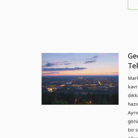
Gec
Tek
Pra
Mark
Şe
kavr
dikk
hazı
Ayrı
görü
bir 