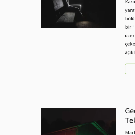
Kara
Bo
yara
Ad
bölü
bir 
üzer
çeke
açık
Gec
Tek
Uy
Mark