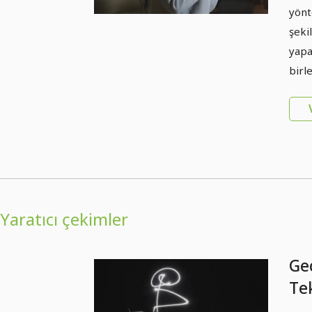
yönt
şeki
yapa
birl
Yaratıcı çekimler
Gec
Te
Uy