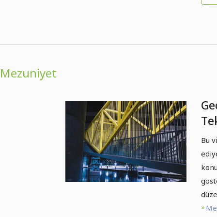
Mezuniyet
Gec
Te
uy
Bu v
ediy
konu
göst
düze
Met