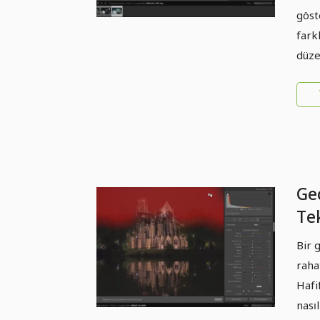
göst
fark
düze
Gec
Te
pr
Bir 
ka
rahat
Hafi
nası