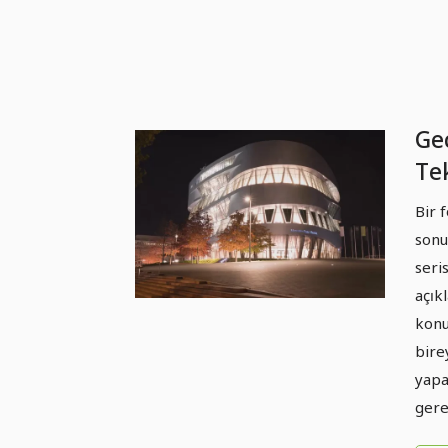
Gec
Te
Uy
Bir 
Mi
sonu
Po
seri
açık
konu
bire
yapa
gere