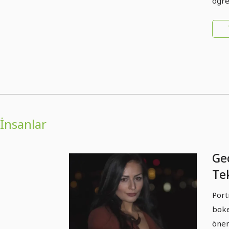
öğre
İnsanlar
Gec
Tek
Uy
Port
bok
boke
önem