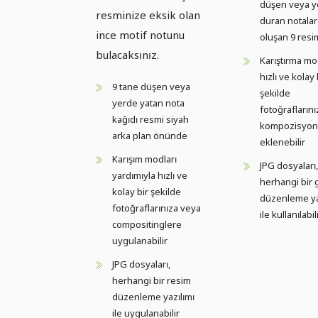
düşen veya y
resminize eksik olan
duran notala
ince motif notunu
oluşan 9 resi
bulacaksınız.
Karıştırma mo
hızlı ve kolay 
9 tane düşen veya
şekilde
yerde yatan nota
fotoğraflarını
kağıdı resmi siyah
kompozisyonl
arka plan önünde
eklenebilir
Karışım modları
JPG dosyaları,
yardımıyla hızlı ve
herhangi bir 
kolay bir şekilde
düzenleme ya
fotoğraflarınıza veya
ile kullanılabil
compositinglere
uygulanabilir
JPG dosyaları,
herhangi bir resim
düzenleme yazılımı
ile uygulanabilir