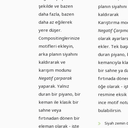
şekilde ve bazen
planın siyahını
daha fazla, bazen
kaldırarak
daha az eğilerek
Karıştırma mo
yere düşer.
Negatif Çarpm
Compositinglerinize
olarak ayarlar
motifleri ekleyin,
ekler. Tek baş
arka planın siyahını
duran piyano, 
kaldırarak ve
kemancıyla kla
karışım modunu
bir sahne ya d
Negatif çarparak
fırtınada döne
yaparak. Yalnız
öğe olarak - iş
duran bir piyano, bir
resmine eksik 
keman ile klasik bir
ince motif not
sahne veya
bulabilirsin.
fırtınadan dönen bir
Siyah zemin
eleman olarak - işte