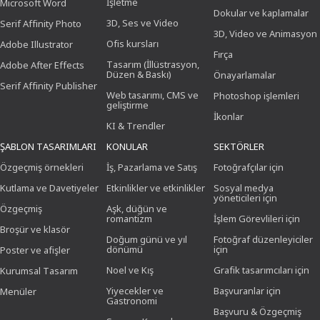
İşletme
Microsoft Word
Dokular ve kaplamalar
3D, Ses ve Video
Serif Affinity Photo
3D, Video ve Animasyon
Ofis kursları
Adobe Illustrator
Fırça
Tasarım (İllüstrasyon,
Adobe After Effects
Düzen & Baskı)
Önayarlamalar
Serif Affinity Publisher
Web tasarımı, CMS ve
Photoshop işlemleri
geliştirme
İkonlar
KI & Trendler
ŞABLON TASARIMLARI
KONULAR
SEKTÖRLER
Özgeçmiş örnekleri
İş, Pazarlama ve Satış
Fotoğrafçılar için
Kutlama ve Davetiyeler
Etkinlikler ve etkinlikler
Sosyal medya
yöneticileri için
Özgeçmiş
Aşk, düğün ve
romantizm
İşlem Görevlileri için
Broşür ve klasör
Doğum günü ve yıl
Fotoğraf düzenleyiciler
dönümü
için
Poster ve afişler
Noel ve Kış
Grafik tasarımcıları için
Kurumsal Tasarım
Yiyecekler ve
Başvuranlar için
Menüler
Gastronomi
Başvuru & Özgeçmiş