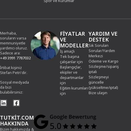
Spor ve Kurumlar
FIYATLAR
YARDIM VE
Merhaba,
soruların varsa
VE
DESTEK
memnuniyetle
MODELLER
Sık Sorulan
yardımcı oluruz.
Sorular/Yardım
İş amaçlı
Sadece ara:
Merkezi
Tek başına
+49 3991 7787032
Ödeme ve Kargo
çalışanlar için
Sözleşme/sipariş
Başlangıçlar,
İrtibat kişiniz
iptali
ekipler ve
Stefan Petri'dir.
Sözleşmeyi
departmanlar
Sosyal medyada
güncelle
için
da bizi
(yükseltme/iptal)
Eğitim kurumları
bulabilirsiniz:
Bize ulaşın
için
TUTKIT.COM
HAKKINDA
Bizim hakkımızda
&