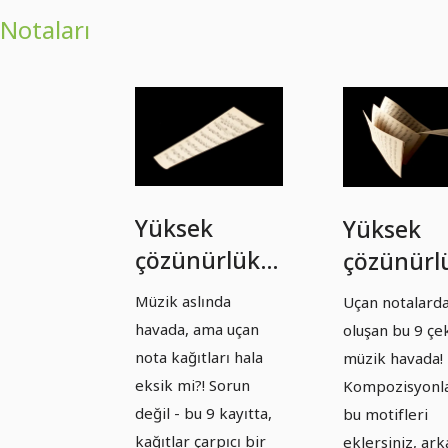
Notaları
Yüksek
Yüksek
çözünürlüklü
çözünürl
resimler,
resimler,
Müzik aslında
Uçan notalard
dokular ve
dokular v
havada, ama uçan
oluşan bu 9 çe
eklemeler:
eklemeler
nota kağıtları hala
müzik havada!
Dökülen
düşen
eksik mi?! Sorun
Kompozisyonla
değil - bu 9 kayıtta,
bu motifleri
notalar 1.
notalar 2
kağıtlar çarpıcı bir
eklersiniz, ark