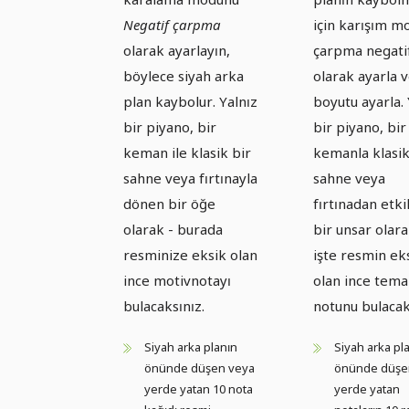
notalar 3
nesneler:
Negatif çarpma
için karışım m
Düşen
olarak ayarlayın,
çarpma negati
notalar 4
böylece siyah arka
olarak ayarla 
plan kaybolur. Yalnız
boyutu ayarla. 
bir piyano, bir
bir piyano, bir
keman ile klasik bir
kemanla klasik
sahne veya fırtınayla
sahne veya
dönen bir öğe
fırtınadan etk
olarak - burada
bir unsar olara
resminize eksik olan
işte resmin ek
ince motivnotayı
olan ince tema
bulacaksınız.
notunu bulacak
Siyah arka planın
Siyah arka pl
önünde düşen veya
önünde düşe
yerde yatan 10 nota
yerde yatan