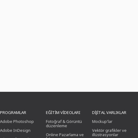
PROGRAMLAR
EĞITIM VIDEOLARI
DIJITAL VARLIKLAR
Adobe Photoshop
Fotoğraf & Görüntü
Mockup'lar
düzenleme
Adobe InDesign
Vektör grafikler ve
Online Pazarlama ve
illüstrasyonlar