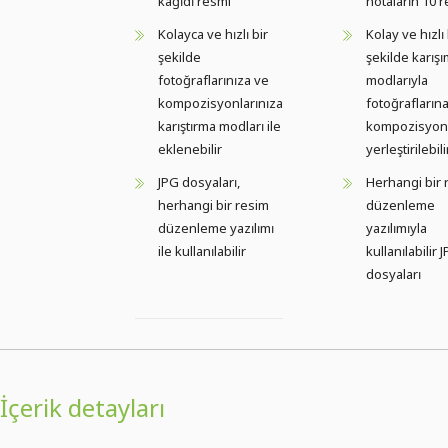
kağıdı resmi
notaların 10 
Kolayca ve hızlı bir
Kolay ve hızlı 
şekilde
şekilde karış
fotoğraflarınıza ve
modlarıyla
kompozisyonlarınıza
fotoğrafların
karıştırma modları ile
kompozisyonl
eklenebilir
yerleştirilebili
JPG dosyaları,
Herhangi bir 
herhangi bir resim
düzenleme
düzenleme yazılımı
yazılımıyla
ile kullanılabilir
kullanılabilir 
dosyaları
İçerik detayları