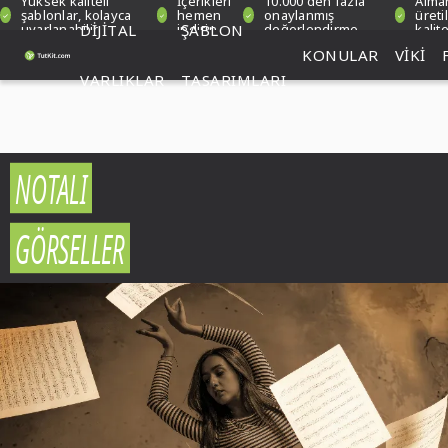
Yüksek kaliteli
İçerikleri
10.000'den fazla
Alma
şablonlar, kolayca
hemen
onaylanmış
üreti
uyarlanabilir
DIJITAL
indirin
ŞABLON
değerlendirme
kalit
KONULAR
VIKI
VARLIKLAR
TASARIMLARI
NOTALI
GÖRSELLER