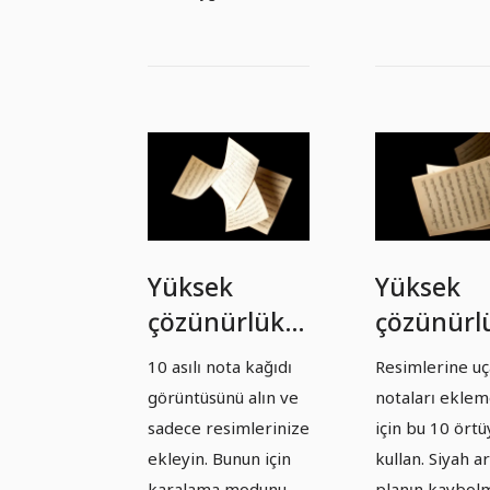
Yüksek
Yüksek
çözünürlüklü
çözünürl
resimler,
resimler,
10 asılı nota kağıdı
Resimlerine u
dokular ve
dokular v
görüntüsünü alın ve
notaları ekle
eklemeler:
üstüne
sadece resimlerinize
için bu 10 örtü
düşen
yerleştiri
ekleyin. Bunun için
kullan. Siyah a
karalama modunu
planın kaybol