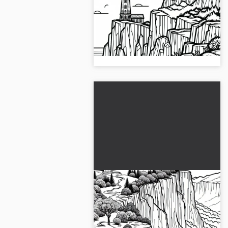
Şimdi cliff üzerindeki bir deniz
fenerinin ücretsiz boyama
sayfasını al. Boyamak için ideal,
hemen indir!...
Uçurum kenarından giden
yürüyüş yolu - Ücretsiz
boyama şablonu
Bir kayalık kenarındaki bir yürüyüş
yolu ile ilgili bir boyama resmi