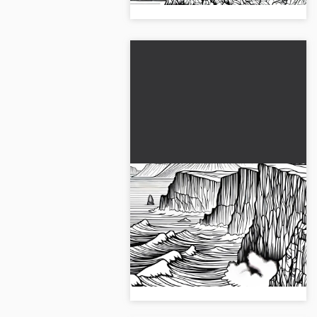
Fırtınalı deniz kayalıklara
çarpıyor – Ücretsiz
boyama resmi
Bu boyama resmi ile doğanın
tadını çıkar! Fırtınalı deniz
kayalıklarla buluşuyor. Şimdi
ücretsiz olarak indir!...