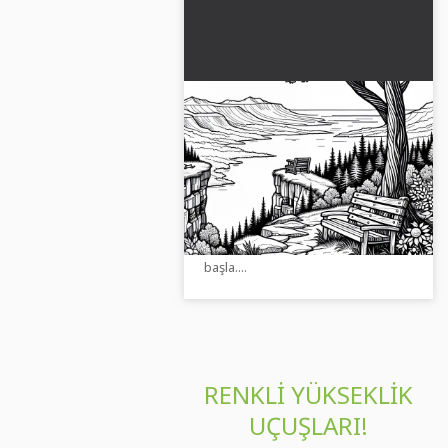
Kayalıklardan manzaralı
yalnız bir bank – Ücretsiz
boyama sayfası
Bir kayalığın kenarındaki yalnız bir
bankın boyama sayfasının tadını
çıkar. Yaratıcı resmi ücretsiz indir
ve çevrimiçi olarak boyamaya
başla....
RENKLI YÜKSEKLIK
UÇUŞLARI!