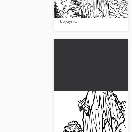
keşfedin. Bunu ücretsiz olarak
indirin veya çevrimiçi olarak
boyayın!...
Dağcı dik kayalığı
tırmanıyor boyama
şablonu ücretsiz
Bir kayacının bir uçurumda
yaşadığı maceraları deneyimleyin.
Ücretsiz boyama sayfasını şimdi