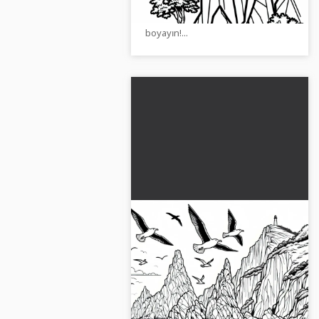
indirin ve çevrimiçi olarak
boyayın!...
Kuşlar, dik kayalıklarla dolu
kayalıklı kıyıların üzerinde
uçar – Ücretsiz boyama
Kayalarla kaplı bir kıyıyı ve martıları
kitabı
bu boyama resminde keşfet.
Ücretsiz indir ve çevrimiçi olarak
boya!...