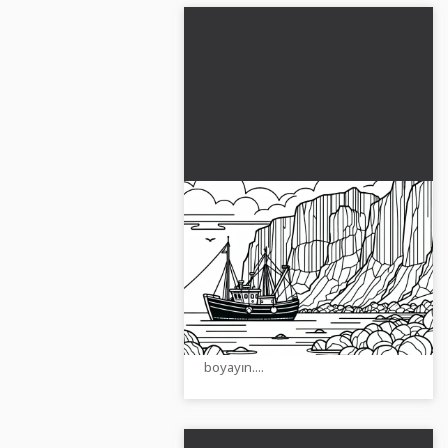
Dik bir kayalık altındaki
balıkçı teknesi - Ücretsiz
boyama sayfası indirilebilir
Bir kayalıkların altında balıkçı
botunun yaratıcı boyama
sayfasının keyfini çıkarın. Şimdi
ücretsiz indirin ve çevrimiçi
boyayın....