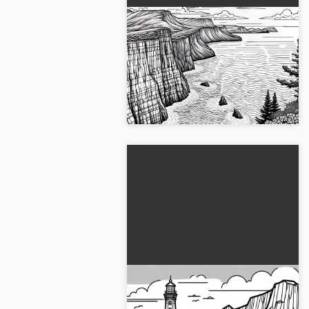
Uçsuz bucaksız deniz ve
kayalıklar görünümü -
Ücretsiz bir manzara
Deniz kenarındaki kayalıkların
boyama resmi
güzelliğini keşfet. Şimdi ücretsiz
indirilip boyanacak resmini al!...
Uçurumda Fener resmi
Boyama Sayfası Ücretsiz