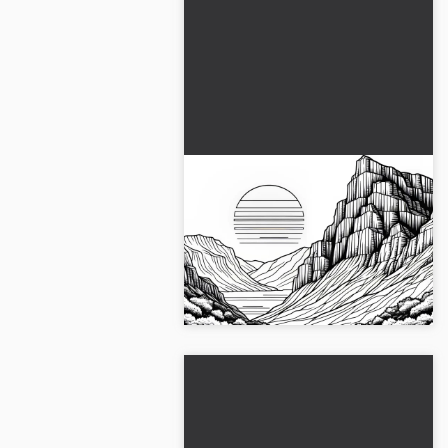
Dik bir kayalık kıyının
üzerindeki gün Batımı –
Ücretsiz boyama sayfası
Harika bir günbatımını
kayalıklardan izle. Ücretsiz boyama
sayfasını şimdi indir!...