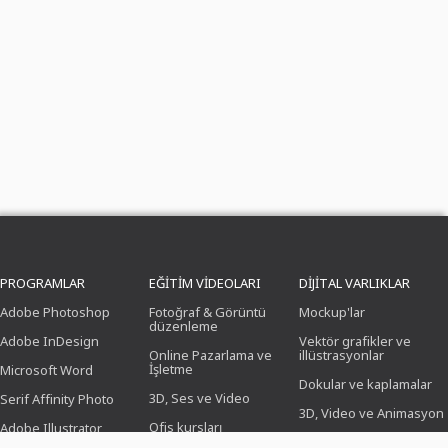
PROGRAMLAR
EĞITIM VIDEOLARI
DIJITAL VARLIKLAR
Adobe Photoshop
Fotoğraf & Görüntü
Mockup'lar
düzenleme
Adobe InDesign
Vektör grafikler ve
Online Pazarlama ve
illüstrasyonlar
İşletme
Microsoft Word
Dokular ve kaplamalar
3D, Ses ve Video
Serif Affinity Photo
3D, Video ve Animasyon
Ofis kursları
Adobe Illustrator
Fırça