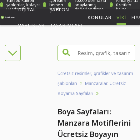
Yüksek kaliteli
İçerikleri
10.000'den fazla
Almanya'da
şablonlar, kolayca
hemen
onaylanmış
üretilen
uyarlanabilir
DIJITAL
indirin
ŞABLON
değerlendirme
kalite
KONULAR
VIKI
FIY
VARLIKLAR
TASARIMLARI
Ücretsiz resimler, grafikler ve tasarım
şablonları
Manzaralar: Ücretsiz
Boyama Sayfaları
Boya Sayfaları:
Manzara Motiflerini
Ücretsiz Boyayın