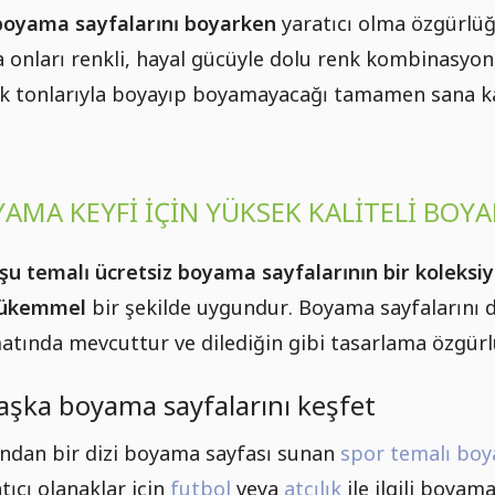
 boyama sayfalarını boyarken
yaratıcı olma özgürlüğ
ya onları renkli, hayal gücüyle dolu renk kombinasyon
nk tonlarıyla boyayıp boyamayacağı tamamen sana ka
YAMA KEYFI IÇIN YÜKSEK KALITELI BOY
oşu temalı ücretsiz boyama sayfalarının bir koleks
mükemmel
bir şekilde uygundur. Boyama sayfalarını 
atında mevcuttur ve dilediğin gibi tasarlama özgür
aşka boyama sayfalarını keşfet
rından bir dizi boyama sayfası sunan
spor temalı boy
tıcı olanaklar için
futbol
veya
atçılık
ile ilgili boyam