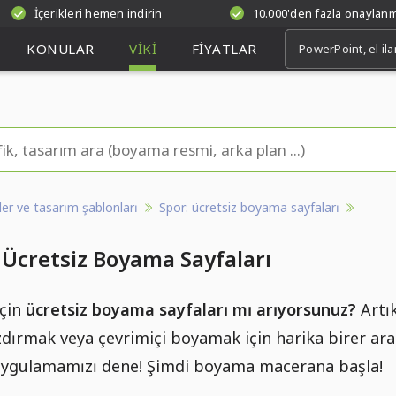
İçerikleri hemen indirin
10.000'den fazla onaylan
KONULAR
VIKI
FIYATLAR
kler ve tasarım şablonları
Spor: ücretsiz boyama sayfaları
: Ücretsiz Boyama Sayfaları
için
ücretsiz boyama sayfaları mı arıyorsunuz?
Artık
zdırmak veya çevrimiçi boyamak için harika birer araç
 uygulamamızı dene! Şimdi boyama macerana başla!