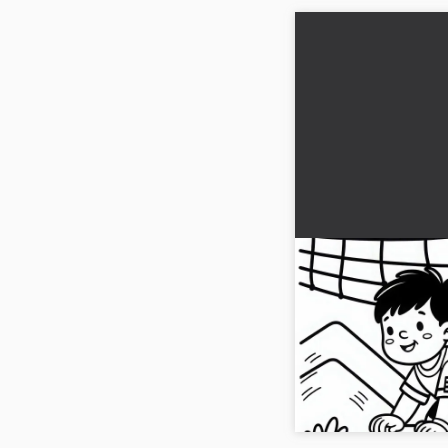
Engelli koşucu ağ
emekleyerek geçi
basit boyama say
Engelli koşucu temalı 
boyama sayfasını dene
indirin ve çevrimiçi boy