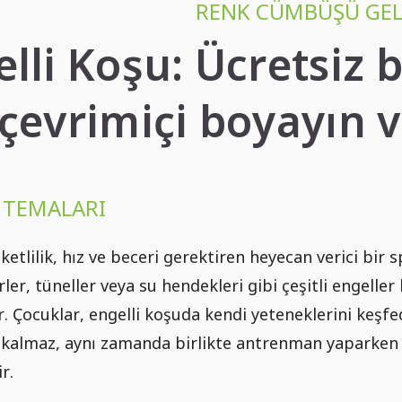
RENK CÜMBÜŞÜ GEL
lli Koşu: Ücretsiz 
çevrimiçi boyayın v
R TEMALARI
eketlilik, hız ve beceri gerektiren heyecan verici bir 
rler, tüneller veya su hendekleri gibi çeşitli engelle
 Çocuklar, engelli koşuda kendi yeteneklerini keşfede
 kalmaz, aynı zamanda birlikte antrenman yaparken v
r.