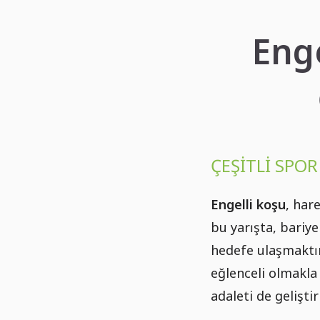
Enge
ÇEŞITLI SPO
Engelli koşu
, har
bu yarışta, bariye
hedefe ulaşmaktır.
eğlenceli olmakla
adaleti de geliştiri