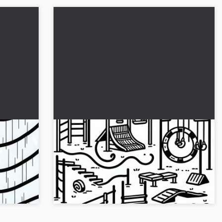
 duvarı
Engelli koşu için engelli parkur
boyama
boyama şablonu ücretsiz
tifini
Heyecan verici bir engelli parkurunun ücretsiz
r ve
boyama şablonunu al! Resmi indir ve
rengarenk boyayıp süsle!...