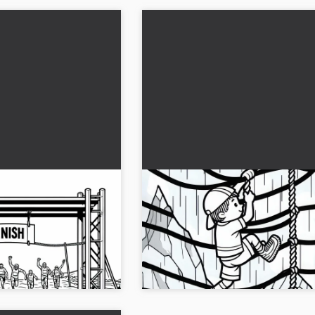
kulu izleyicilerin
Engelli koşucu ipten yapılmış
aşma - Ücretsiz
tırmanıyor - Ücretsiz basit 
sayfası
i koşusunu coşkulu
Engelli koşucusunun heyecan verici mo
yama şablonunu şimdi
yaşa. Boyama şablonunu ücretsiz indi
ı bir şekilde hazırla...
renklerle hayat ver!...