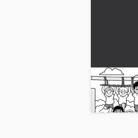
Engellere karşı 
– Ücretsiz boyam
Engelli koşu için boya
Motifi şimdi ücretsiz ind