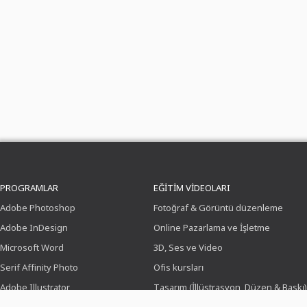
PROGRAMLAR
EĞITIM VIDEOLARI
Adobe Photoshop
Fotoğraf & Görüntü düzenleme
Adobe InDesign
Online Pazarlama ve İşletme
Microsoft Word
3D, Ses ve Video
Serif Affinity Photo
Ofis kursları
Adobe Illustrator
Tasarım (İllüstrasyon, Düzen & Baskı)