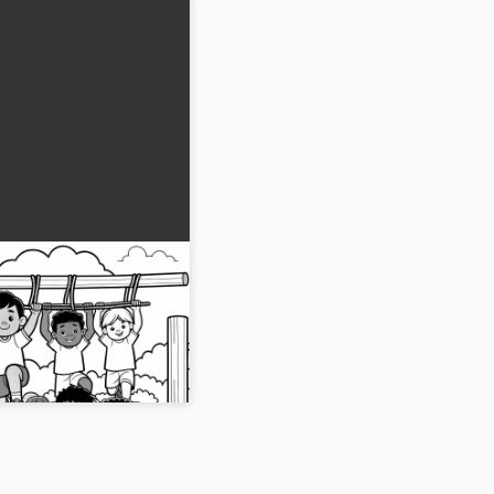
koşu yapan çocuklar
a sayfası
ma sayfanı öne çıkar!
ir!...