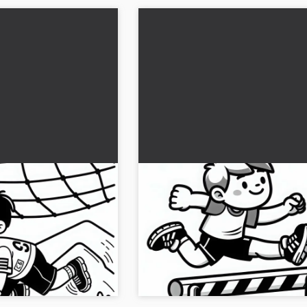
ın altından
Engelli koşucu engelin üzeri
yor - Ücretsiz
atlıyor - Ücretsiz boyama şa
fası
heyecan verici bir
Engelli koşucu için ücretsiz boyama sa
yimleyin. Ücretsiz
ve hayal gücüne göre tasarla. Boyam
ayın!...
şablonunu şimdi indir!...