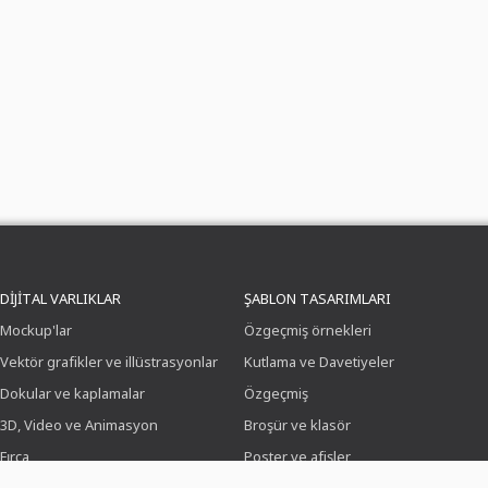
DIJITAL VARLIKLAR
ŞABLON TASARIMLARI
Mockup'lar
Özgeçmiş örnekleri
Vektör grafikler ve illüstrasyonlar
Kutlama ve Davetiyeler
Dokular ve kaplamalar
Özgeçmiş
3D, Video ve Animasyon
Broşür ve klasör
Fırça
Poster ve afişler