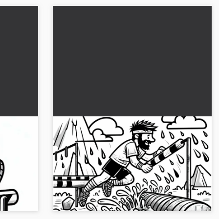
nden
Engelli koşucu suyun içinden geçiyor
blonu
- Ücretsiz boyama sayfası
yfasını al
Su ile mücadele eden heyecan verici engelli
a
koşucusunu deneyimleyin. Şimdi ücretsiz
boyama sayfasını indirin ve çevrimiçi olarak
boyayın!...