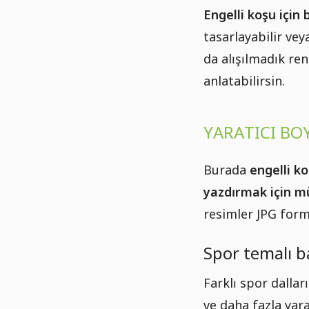
Engelli koşu için
tasarlayabilir ve
da alışılmadık re
anlatabilirsin.
YARATICI BO
Burada
engelli k
yazdırmak için 
resimler JPG form
Spor temalı b
Farklı spor dalla
ve daha fazla yara