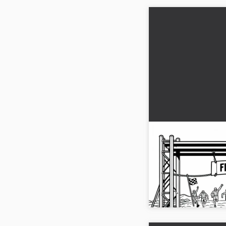
Engelli koşuda coş
olduğu sona yakl
boyama sayfası
Heyecan verici engell
izleyicilerle yaşa! Bo
ücretsiz indir ve yaratıc