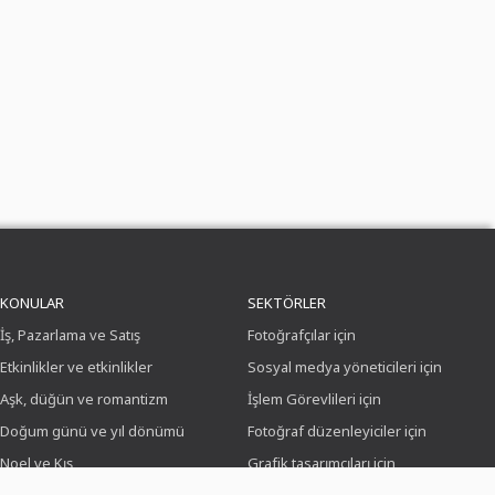
KONULAR
SEKTÖRLER
İş, Pazarlama ve Satış
Fotoğrafçılar için
Etkinlikler ve etkinlikler
Sosyal medya yöneticileri için
Aşk, düğün ve romantizm
İşlem Görevlileri için
Doğum günü ve yıl dönümü
Fotoğraf düzenleyiciler için
Noel ve Kış
Grafik tasarımcıları için