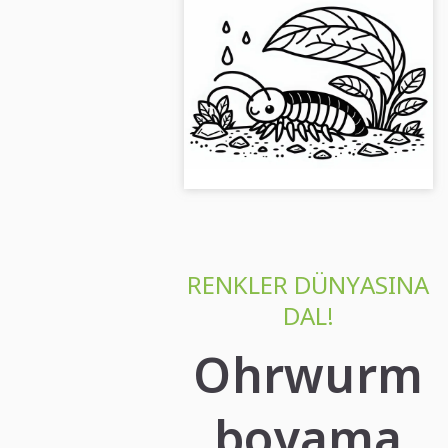
Bir kulak kurdu bir
yaprağın altına sürünüyor
– İndirmek için boyama
Bir yaprağın altında sürünen bir
sayfası
kulak kurduyun boyama sayfasını
keşfet. Resmi ücretsiz olarak
indir!...
RENKLER DÜNYASINA
DAL!
Ohrwurm
boyama