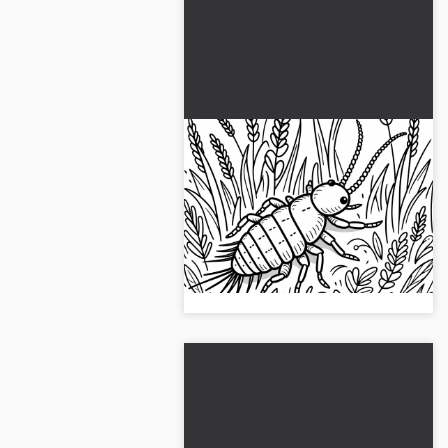
Kulağımda takılı kalan
melodi, çimlerin arasında
oturuyor - Ücretsiz
Sarı kıvrakların arasında bir kulak
boyama sayfası
solucanı bulunan ücretsiz boyama
sayfamızı keşfedin ve şimdi
indirin....