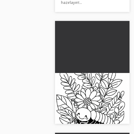
hazırlayın!...
Bir kulak böceği bir bitkide
gizleniyor - Ücretsiz
boyama sayfası
Bir bitkideki bir kulak kurdunun
yaratıcı boyama resmi. Şimdi
ücretsiz boyama şablonunu al!...