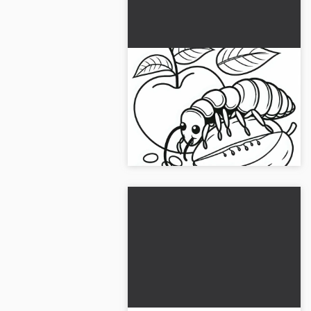
Ohrwurm ücretsiz boyama
sayfası
Ücretsiz kulak kurdu boyama
şablonunu al! Yaratıcılığını serbest
bırak ve resmi şimdi indir....