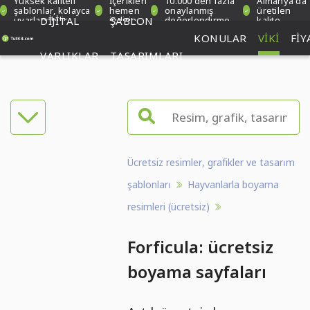
Yüksek kaliteli
İçerikleri
10.000'den fazla
Almanya'da
şablonlar, kolayca
hemen
onaylanmış
üretilen
uyarlanabilir
DIJITAL
indirin
ŞABLON
değerlendirme
kalite
KONULAR
VIKI
FIY
VARLIKLAR
TASARIMLARI
Ücretsiz resimler, grafikler ve tasarım
şablonları
Hayvanlarla boyama
resimleri (ücretsiz)
Forficula: ücretsiz
boyama sayfaları