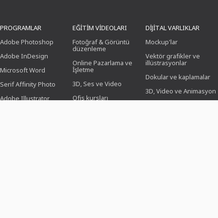
PROGRAMLAR
EĞITIM VIDEOLARI
DIJITAL VARLIKLAR
Adobe Photoshop
Fotoğraf & Görüntü
Mockup'lar
düzenleme
Adobe InDesign
Vektör grafikler ve
Online Pazarlama ve
illüstrasyonlar
İşletme
Microsoft Word
Dokular ve kaplamalar
3D, Ses ve Video
Serif Affinity Photo
3D, Video ve Animasyon
Ofis kursları
Adobe Illustrator
Fırça
Tasarım (İllüstrasyon,
Adobe After Effects
Düzen & Baskı)
Önayarlamalar
Serif Affinity Publisher
Web tasarımı, CMS ve
Photoshop işlemleri
geliştirme
İkonlar
KI & Trendler
ŞABLON TASARIMLARI
KONULAR
SEKTÖRLER
Özgeçmiş örnekleri
İş, Pazarlama ve Satış
Fotoğrafçılar için
Kutlama ve Davetiyeler
Etkinlikler ve etkinlikler
Sosyal medya
yöneticileri için
Özgeçmiş
Aşk, düğün ve
romantizm
İşlem Görevlileri için