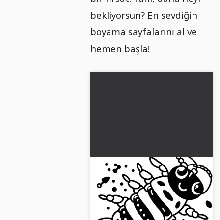
bekliyorsun? En sevdiğin
boyama sayfalarını al ve
hemen başla!
Kulağınıza takılan
melodiler boyama resmi
Basit Ücretsiz
Ücretsiz "Ohrwurm" boyama
sayfamızı JPG formatında edin!