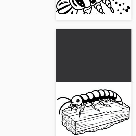
Şimdi indir ve yaratıcı bir şekilde
boya!...
Kuşkulağa (Ohrwurm)
ahşap tahtanın üzerinde –
Ücretsiz boyama resmi
Bir kulak tıngırcığı bir ahşap
tahtanın üzerinde sürünüyor.
Ücretsiz olarak yazdırılabilir veya
çevrimiçi boyanabilir resim