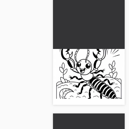
Kancalı böcek kollarını
havaya kaldırıyor -
Ücretsiz boyama sayfası
Kulağın belasıyla ilgili ücretsiz
boyama sayfasını al ve boyama
işlemini yap. Şimdi indir veya
çevrimiçi boyama yap!...