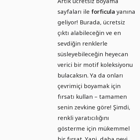
Artık ücretsiz boyama
sayfaları ile
forficula
yanına
geliyor! Burada, ücretsiz
çıktı alabileceğin ve en
sevdiğin renklerle
süsleyebileceğin heyecan
verici bir motif koleksiyonu
bulacaksın. Ya da onları
çevrimiçi boyamak için
fırsatı kullan – tamamen
senin zevkine göre! Şimdi,
renkli yaratıcılığını
gösterme için mükemmel
bir fırsat. Yani, daha neyi