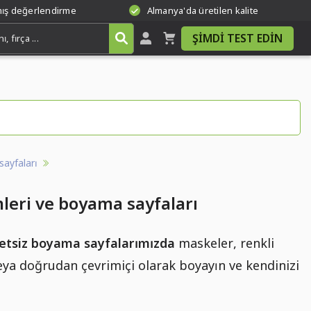
mış değerlendirme
Almanya'da üretilen kalite
ŞIMDI TEST EDIN
sayfaları
mleri ve boyama sayfaları
etsiz boyama sayfalarımızda
maskeler, renkli
veya doğrudan çevrimiçi olarak boyayın ve kendinizi