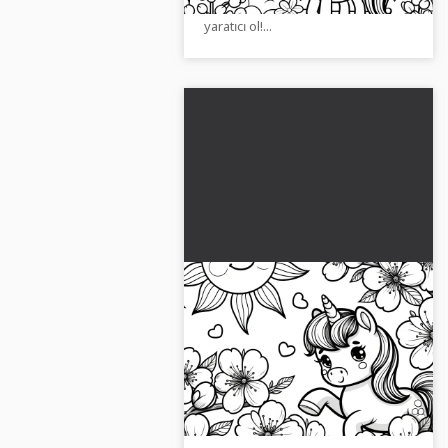
Kayıt olmaya gerek yok. Şimdi
yaratıcı ol!...
Güneşte kiraz çiçekleri
altında tek boynuzlu at:
Ücretsiz boyama sayfası
Güneşin altında kiraz çiçekleri
arasında fantastik bir tek boynuzlu
at ücretsiz boyama sayfası olarak.
Şimdi indirin ve yaratıcı olun!...