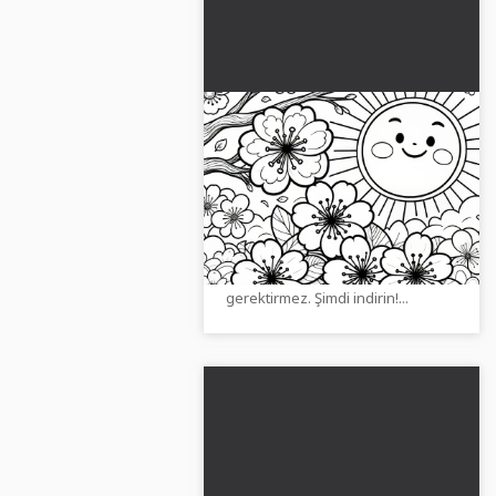
Kiraz çiçekleri ve güneş:
Çocuklar için boyama
sayfası (Ücretsiz)
Çocuklar için kiraz çiçekleri ve
güneşle hazırlanmış ücretsiz
boyama sayfasını keşfedin.
Boyamak için ideal ve kayıt
gerektirmez. Şimdi indirin!...