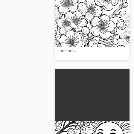
Kiraz Çiçekleri: Gerçekçi
Boyama Sayfası (Ücretsiz)
Ücretsiz, gerçekçi kiraz çiçeği
boyama sayfası hakkında daha
fazla bilgi edinin, indirin veya
çevrimiçi olarak boyayın. Şimdi
indirin!...
Parlayan güneş ve