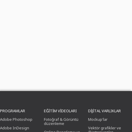
PROGRAMLAR
EĞITIM VIDEOLARI
DIJITAL VARLIKLAR
Adobe Photoshop
Fotoğraf & Görüntü
Mockup'lar
düzenleme
Adobe InDesign
Vektör grafikler ve