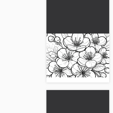
Kiraz Çiçekleri: Gerçekçi
Boyama Sayfası (Ücretsiz)
Bu ücretsiz gerçekçi kiraz çiçeği
boyama sayfasını indirin. Boyamak
için mükemmel ve yaratıcı şekilde
eğlenin!...