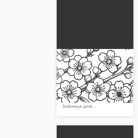
Boyama için kiraz ağacı
çiçekleri: Ücretsiz indirme
Kiraz çiçeklerini ücretsiz boyama
sayfası olarak edin! Yaratıcı bir
şekilde tasarla ve resmi dijital
olarak veya yazdırmak için kullan.
İndirmeye şimdi ...