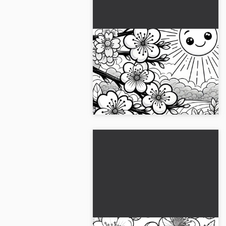
Güneşte kiraz çiçekleri:
Ücretsiz boyama sayfası
Bu kiraz çiçeği şablonuyla güneşte
kendi sanat eserini oluştur.
Ücretsiz indir. Hemen başla!...