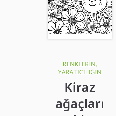
boyamak için kiraz
çiçekleri (Ücretsiz)
Parlak güneş ve kiraz ağacı
çiçeklerinden ilham alın. Boyama
tablosunu ücretsiz olarak indirin
ve yaratıcı olanakları keşfedin!...
RENKLERIN,
YARATICILIĞIN
Kiraz
ağaçları