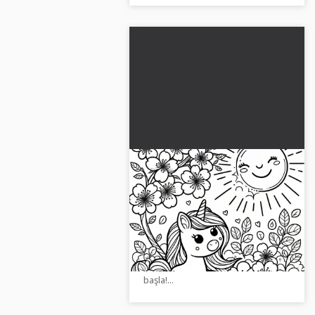
Tek boynuzlu at, güneş ve
kiraz ağacı çiçekleri
boyama sayfası (Ücretsiz)
Boyama sayfasında yüksek kaliteli
bir tek boynuzlu at, güneş ve kiraz
çiçeği görüyorsun. Resmi ücretsiz
indir ve hemen yaratıcı macerana
başla!...