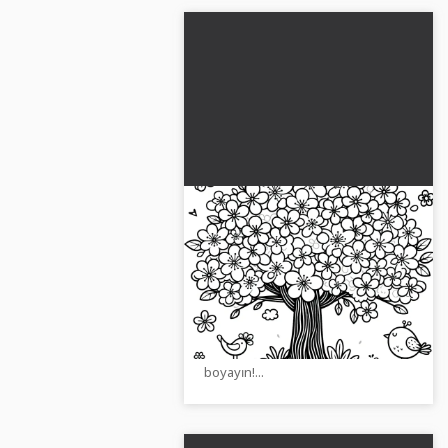
Kiraz ağacı ücretsiz
boyama resmi
Ücretsiz kiraz ağacı boyama
sayfası. Yaratıcılığı ekran üzerinde
veya basılı olarak deneyimleyin.
Şimdi indirin ve online olarak
boyayın!...