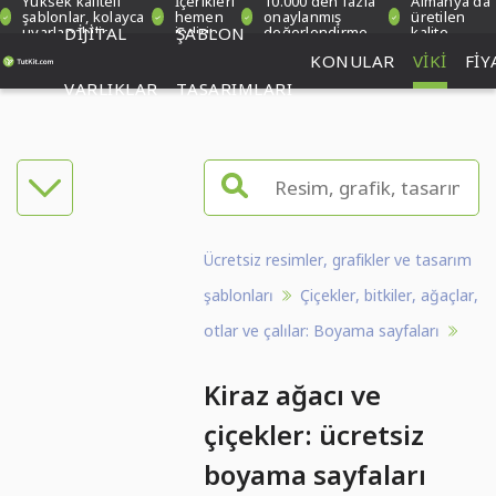
Yüksek kaliteli
İçerikleri
10.000'den fazla
Almanya'da
şablonlar, kolayca
hemen
onaylanmış
üretilen
uyarlanabilir
DIJITAL
indirin
ŞABLON
değerlendirme
kalite
KONULAR
VIKI
FIY
VARLIKLAR
TASARIMLARI
Ücretsiz resimler, grafikler ve tasarım
şablonları
Çiçekler, bitkiler, ağaçlar,
otlar ve çalılar: Boyama sayfaları
Kiraz ağacı ve
çiçekler: ücretsiz
boyama sayfaları