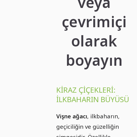
veya
çevrimiçi
olarak
boyayın
KIRAZ ÇIÇEKLERI:
İLKBAHARIN BÜYÜSÜ
Vişne ağacı
, ilkbaharın,
geçiciliğin ve güzelliğin
simgesidir. Özellikle