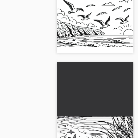
Kuşlar deniz üzerinde
kıyıda uçuyor - Ücretsiz
boyama şablonu
Kuvvetli bir kıyı manzarasını ve
martıları keşfetmek için ücretsiz
boyama şablonumuzu kullanın.
Şimdi boyama resmini indirin!...
Kumsalda midye ve
denizyıldızı - Ücretsiz