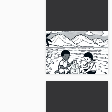
Çocuklar denizde kumdan
kale yapıyor - Ücretsiz kıyı
manzarası boyama sayfası
Çocuklar denizde bir kumdan kale
boyayabilirler. Ücretsiz JPG
formatındaki resmi indirin!...