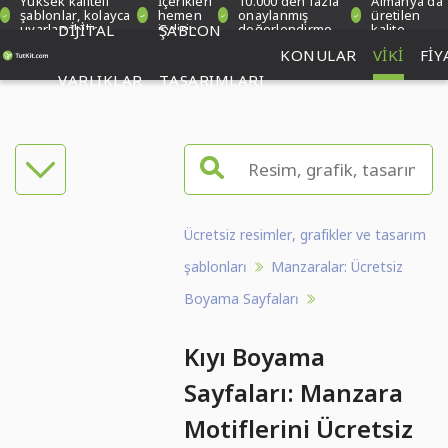
Yüksek kaliteli
İçerikleri
10.000'den fazla
Almanya'da
şablonlar, kolayca
hemen
onaylanmış
üretilen
uyarlanabilir
DIJITAL
indirin
ŞABLON
değerlendirme
kalite
KONULAR
VIKI
FIY
VARLIKLAR
TASARIMLARI
Ücretsiz resimler, grafikler ve tasarım
şablonları
Manzaralar: Ücretsiz
Boyama Sayfaları
Kıyı Boyama
Sayfaları: Manzara
Motiflerini Ücretsiz