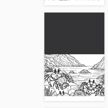
Kıyıdaki taşlar üzerinde
yengeçler - Ücretsiz
boyama şablonu
Yaratıcınıza özgürlük tanıyın,
kıyıdaki kayalardaki yengeçler ile
ilgili boyama kitabımızı indirin.
Şimdi ücretsiz indirin!...