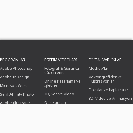
PROGRAMLAR
EĞITIM VIDEOLARI
DIJITAL VARLIKLAR
Adobe Photoshop
Fotoğraf & Görüntü
Mockup'lar
düzenleme
Adobe InDesign
Vektör grafikler ve
Online Pazarlama ve
illüstrasyonlar
İşletme
Microsoft Word
Dokular ve kaplamalar
3D, Ses ve Video
Serif Affinity Photo
3D, Video ve Animasyon
Ofis kursları
Adobe Illustrator
Fırça
Tasarım (İllüstrasyon,
Adobe After Effects
Düzen & Baskı)
Önayarlamalar
Serif Affinity Publisher
Web tasarımı, CMS ve
Photoshop işlemleri
geliştirme
İkonlar