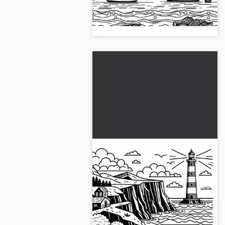
ücretsiz indirin ve çevrimiçi
boyayın!...
Ücretsiz Fener Kıyısı
Boyama Sayfası
Kıyıdaki bir fenerin boyama
şablonu seni bekliyor. Ücretsiz
olarak indir ve yaratıcılığını serbest
bırak!...