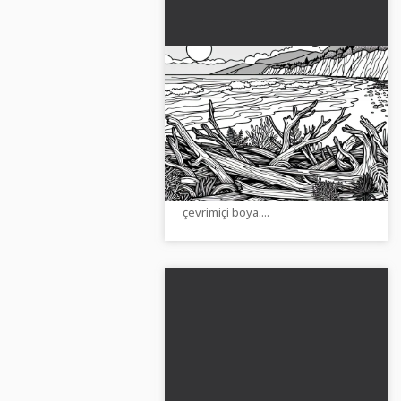
Kıyıda drift ahşabı ve
yosunlar - Ücretsiz
boyama sayfası
Dalgalar ve sürüklenmiş odunlarla
dolu heyecan verici bir kıyı
manzarasını keşfet. Ücretsiz
boyama sayfasını indir veya
çevrimiçi boya....