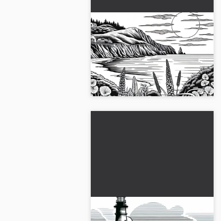
Kıyıda gün batımı -
Ücretsiz boyama sayfası
Kıyıda etkileyici bir gün batımının
keyfini çıkar. Şimdi ücretsiz
boyama sayfasını indir....
Eski Fener Şablonu Kıyı