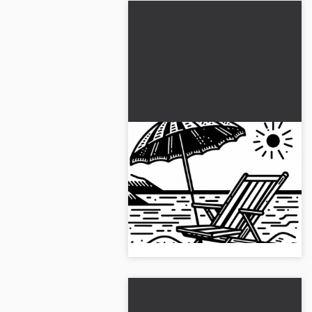
Sahilde şemsiye ile plaj
sandalyeleri - Ücretsiz
boyama sayfası
Bir plaj şemsiyeli plaj koltuğunun
sahildeki boyama resmi. Resmi
ücretsiz olarak indir ve boyamaya
başla!...