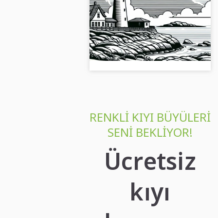
Manzarası Ücretsiz
Eski bir fenerin boyama şablonu,
yaratıcı renklerini bekliyor. Resmi
ücretsiz indir ve hemen boyamaya
başla!...
RENKLI KIYI BÜYÜLERI
SENI BEKLIYOR!
Ücretsiz
kıyı