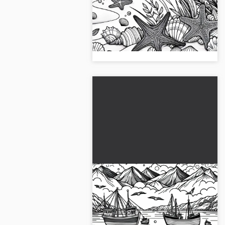
boyama sayfası
İşlemeli ve deniz yıldızları ile dolu
yaratıcı bir boyama sayfasını
keşfedin. Ücretsiz indirin ve
çevrimiçi olarak boyayın!...
Kıyıda balıkçı tekneleri -
Ücretsiz boyama sayfası
Kıyıda balıkçı tekneleri ile yaratıcı
boyama sayfasını keşfedin. Şimdi