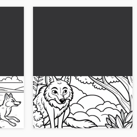
 -
Koyot, çalının arkasında tavşanı
bekliyor – Ücretsiz boyama şablonu
yfamızı
Bir tavşana pusu kuran bir çiyanın heyecan
 ve
verici boyama şablonunu yaşayın. Şimdi
ücretsiz indirin ve renklendirin!...