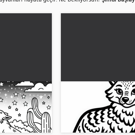
kyüzünün altında
Ücretsiz Kojot Boyama Sayfa
z boyama sayfası
unu deneyimleyin bu
Ücretsiz çakal boyama sayfanı al ve ya
nu ile. Resmi şimdi
boyama deneyimini yaşa. Şimdi indir!..