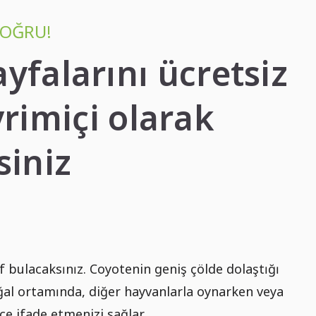
DOĞRU!
ayfalarını ücretsiz
vrimiçi olarak
siniz
if bulacaksınız. Coyotenin geniş çölde dolaştığı
oğal ortamında, diğer hayvanlarla oynarken veya
rce ifade etmenizi sağlar.