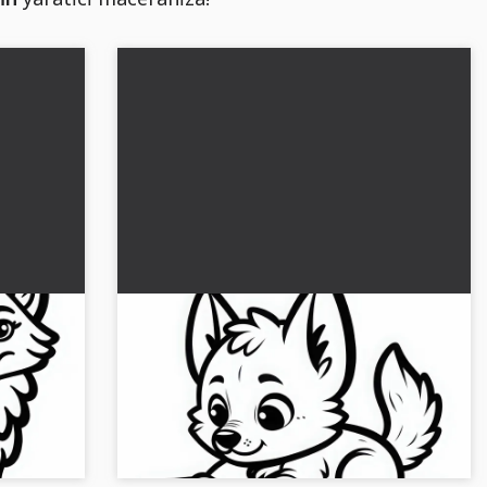
sı
Kurt yavrusu bir yaprakla oynuyor -
Ücretsiz boyama sayfası
ratıcı
Sevimli koyukurt yavrusu ile ilham al. Ücretsiz
.
boyama şablonunu al ve çevrimiçi olarak
renklendir!...