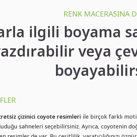
RENK MACERASINA 
arla ilgili boyama s
azdırabilir veya çe
boyayabilir
IFLER
retsiz çizinici coyote resimleri
ile birçok farklı mot
uluduğu sahneleri seçebilirsiniz. Ayrıca, coyotenin d
n resimler de var. Bu çeşitlilik, yaratıcılığınızı özgü