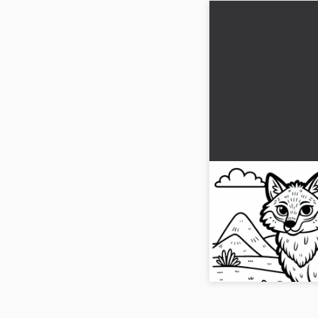
Koyote kayaların
ve çevresini gözl
boyama sayfası
Şimdi kayalık üzerinde 
boyama sayfasını al. 
için getir!...