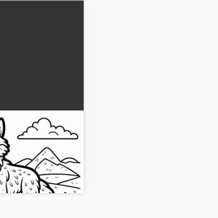
 üzerinde duruyor
emliyor - Ücretsiz
bir çakalın ücretsiz
Resmi indir ve boyamak