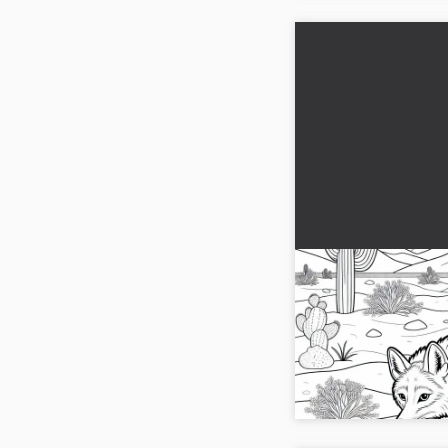
Koyot dikkatlice
süzülüyor - Ücre
Koyote etkileyici bir 
ediyor. Ücretsiz boyama