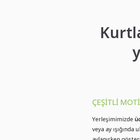
Kurtl
y
ÇEŞITLI MOT
Yerleşimimizde
üc
veya ay ışığında 
avlanırken göstere