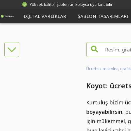
Yüksek kaliteli şablonlar, kolayca uyarlanabilir
DIJITAL VARLIKLAR
ŞABLON TASARIMLARI
Ücretsiz resimler, grafi
Koyot: ücret
Kurtuluş bizim
üc
boyayabilirsin
, b
için mükemmel, gö
büyüleyici vahşi 