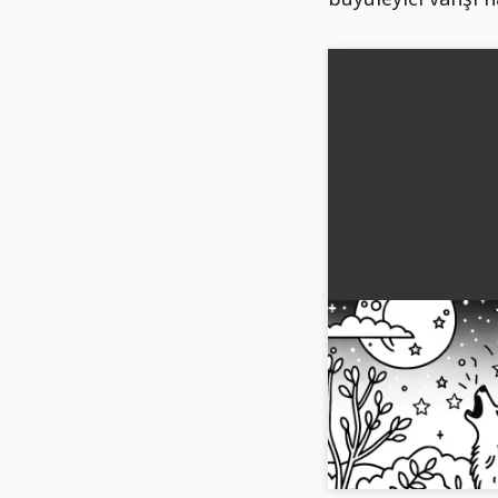
Kurt, yıldızlı gö
uluyor - ücretsi
Yıldızlar altında koy
ücretsiz boyama şablo
indirin!...