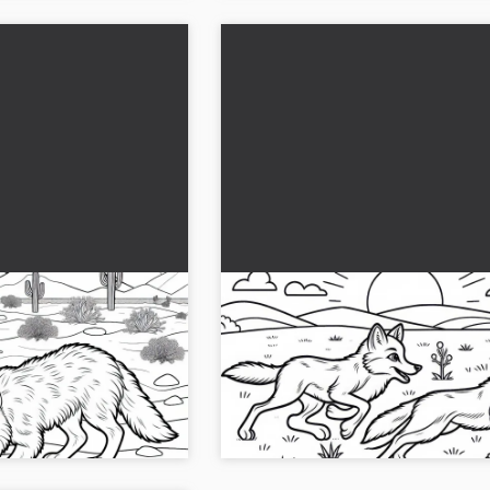
 kuru çöl peyzajında
İki Coyot, Otlaklarda Koşuyor
tsiz boyama sayfası
Ücretsiz Boyama Sayfası
çöl manzarasında hareket
Bozkırda iki çakal bulunan boyama sa
 sayfasını şimdi indir!...
keşfedin. Şimdi ücretsiz resmi indirin
yaratıcılığınızı serbest bırakın!...