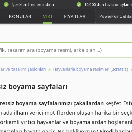
İçerikleri hemen indirin
10.000'den fazla onaylan
KONULAR
VIKI
FIYATLAR
kler ve tasarım şablonları
Hayvanlarla boyama resimleri (ücretsiz)
siz boyama sayfaları
retsiz boyama sayfalarımızı
çakallardan
keşfet! İs
urada ilham verici motiflerden oluşan harika bir se
rkemli yırtıcı hayvanlar ve boyamalardan hoşlananlar 
hayvanları hayata geçir. Ne bekliyorsun?
Şimdi başlay