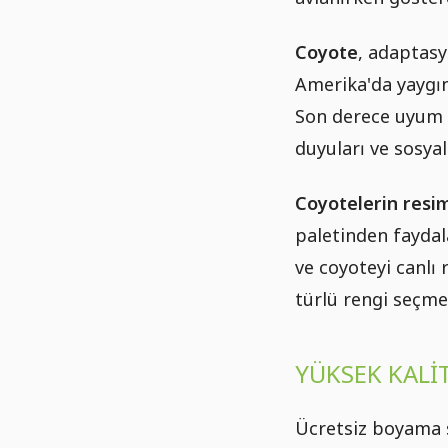
Coyote
, adaptasy
Amerika'da yaygınd
Son derece uyum s
duyuları ve sosyal
Coyotelerin resi
paletinden faydala
ve coyoteyi canlı
türlü rengi seçme
YÜKSEK KALI
Ücretsiz boyama 