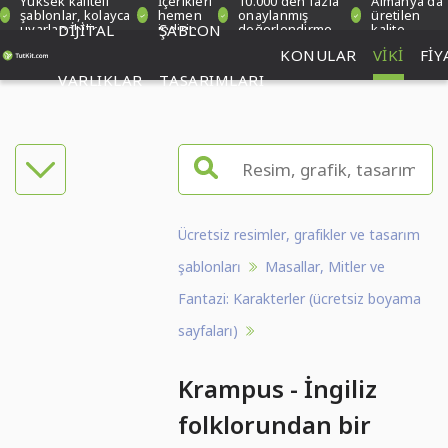
Yüksek kaliteli
İçerikleri
10.000'den fazla
Almanya'da
şablonlar, kolayca
hemen
onaylanmış
üretilen
uyarlanabilir
DIJITAL
indirin
ŞABLON
değerlendirme
kalite
KONULAR
VIKI
FIY
VARLIKLAR
TASARIMLARI
Ücretsiz resimler, grafikler ve tasarım
şablonları
Masallar, Mitler ve
Fantazi: Karakterler (ücretsiz boyama
sayfaları)
Krampus - İngiliz
folklorundan bir