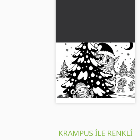
Krampus, karlı çam ağacının
arkasında pusuya yatmış
ve mutlu çocuğu izliyor –
Boyama sayfasında bir çam
Ücretsiz boyama sayfası
ağacının arkasında Krampus'un
mutlu bir çocuğu izlediği görülüyor.
Ücretsiz resmi hemen indir!...
KRAMPUS ILE RENKLI