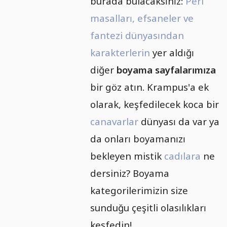
burada bulacaksınız:
Peri
masalları, efsaneler ve
fantezi dünyasından
karakterlerin
yer aldığı
diğer
boyama sayfalarımıza
bir göz atın. Krampus'a ek
olarak, keşfedilecek koca bir
canavarlar
dünyası da var ya
da onları boyamanızı
bekleyen mistik
cadılara
ne
dersiniz? Boyama
kategorilerimizin size
sunduğu çeşitli olasılıkları
keşfedin!