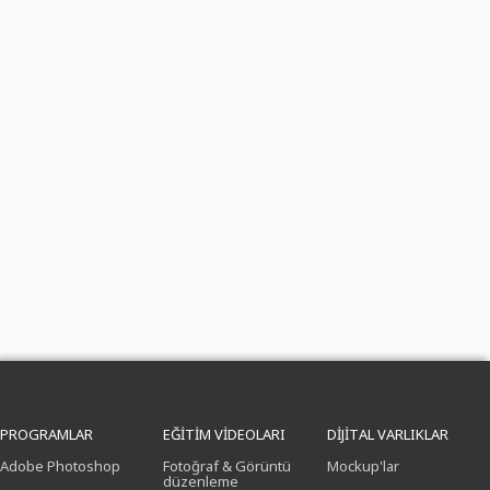
PROGRAMLAR
EĞITIM VIDEOLARI
DIJITAL VARLIKLAR
Adobe Photoshop
Fotoğraf & Görüntü
Mockup'lar
düzenleme