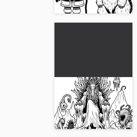
resmi alın!...
Krampus, korkunç
varlıklarla çevrili, buz gibi
bir tahtta oturuyor –
Krampus'un buz gibi tahtındaki
Ücretsiz boyama sayfası
ücretsiz boyama sayfasını al. Şimdi
indir ve boyamaya başla!...