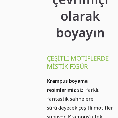
olarak
boyayın
ÇEŞITLI MOTIFLERDE
MISTIK FIGÜR
Krampus boyama
resimlerimiz
sizi farklı,
fantastik sahnelere
sürükleyecek çeşitli motifler
sunuyor. Krampus'u tek