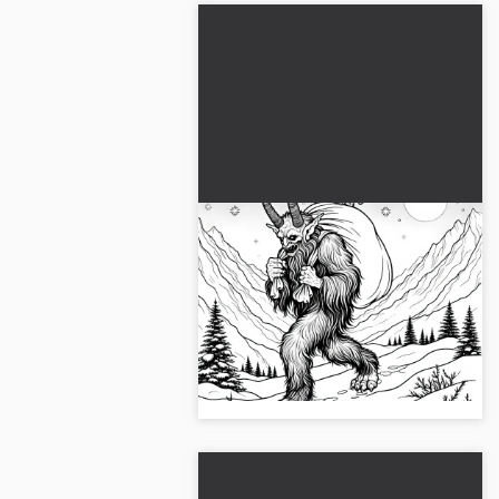
Krampus, kış kaplı dağlarda
çuvalıyla tırmanıyor –
Ücretsiz boyama sayfası
Kar yağmış dağlarda Krampus ile
heyecan verici boyama sayfasını
keşfet! Şimdi ücretsiz indir ve
yaratıcılığını geliştir!...