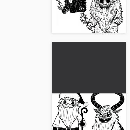
Basit Ücretsiz
Yaratıcı Krampus boyama sayfası
seni bekliyor. Ücretsiz olarak indir
ve hayal gücünü serbest bırak!...
Krampus, Noel Baba'nın
yanında - Kolay ve ücretsiz
boyama sayfası
Krampus ve Nikolaus'un boyama
sayfasıyla başlayın. Hemen ücretsiz