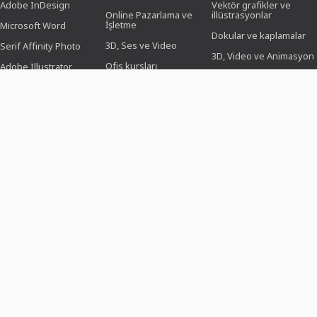
Adobe InDesign
Vektör grafikler ve
Online Pazarlama ve
illüstrasyonlar
İşletme
Microsoft Word
Dokular ve kaplamalar
3D, Ses ve Video
Serif Affinity Photo
3D, Video ve Animasyon
Ofis kursları
Adobe Illustrator
Fırça
Tasarım (İllüstrasyon,
Adobe After Effects
Düzen & Baskı)
Önayarlamalar
Serif Affinity Publisher
Web tasarımı, CMS ve
Photoshop işlemleri
geliştirme
İkonlar
KI & Trendler
ŞABLON TASARIMLARI
KONULAR
SEKTÖRLER
Özgeçmiş örnekleri
İş, Pazarlama ve Satış
Fotoğrafçılar için
Kutlama ve Davetiyeler
Etkinlikler ve etkinlikler
Sosyal medya
yöneticileri için
Özgeçmiş
Aşk, düğün ve
romantizm
İşlem Görevlileri için
Broşür ve klasör
Doğum günü ve yıl
Fotoğraf düzenleyiciler
dönümü
için
Poster ve afişler
Noel ve Kış
Grafik tasarımcıları için
Kurumsal Tasarım
Yiyecekler ve
Başvuranlar için
Menüler