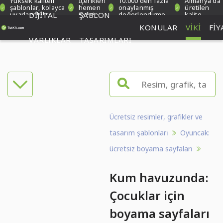
Yüksek kaliteli
İçerikleri
10.000'den fazla
Almanya'da
şablonlar, kolayca
hemen
onaylanmış
üretilen
uyarlanabilir
DIJITAL
indirin
ŞABLON
değerlendirme
kalite
KONULAR
VIKI
FIY
VARLIKLAR
TASARIMLARI
Ücretsiz resimler, grafikler ve
tasarım şablonları
Oyuncak:
ücretsiz boyama sayfaları
Kum havuzunda:
Çocuklar için
boyama sayfaları