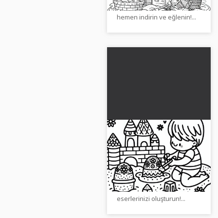
sayfası
Ücretsiz boyama şablonunu
hemen indirin ve eğlenin!...
Çocuk forma kum
havuzunda güzel kum
figürleri oluşturuyor
Ücretsiz boyama sayfamızla
– Ücretsiz boyama
yaratıcı kum figürleri yaratın.
sayfası
Şimdi indirin ve kendi sanat
eserlerinizi oluşturun!...