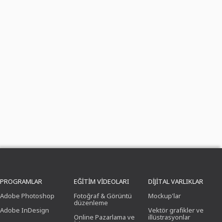
PROGRAMLAR
EĞITIM VIDEOLARI
DIJITAL VARLIKLAR
Adobe Photoshop
Fotoğraf & Görüntü
Mockup'lar
düzenleme
Adobe InDesign
Vektör grafikler ve
Online Pazarlama ve
illüstrasyonlar