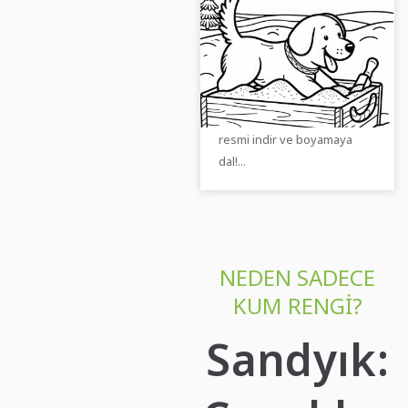
Köpek kum
havuzunda neşeyle
kazıyor - Ücretsiz
Kum havuzunda bir köpekle
boyama sayfası
ilgili ücretsiz bir boyama
sayfası için mutlu ol! Şimdi
resmi indir ve boyamaya
dal!...
NEDEN SADECE
KUM RENGI?
Sandyık: