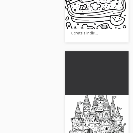
kürek ve kalıp –
Ücretsiz boyama
Boyama resmimizde kum
sayfası
havuzunda kalıplarla bir
kürek var. Resmi şimdi
ücretsiz indir!...
Büyük kumsalda
kuleler ve bayraklarla
kumdan kale -
Kuleler ve bayraklarla büyük
Ücretsiz boyama
kum kalesini boyayın.