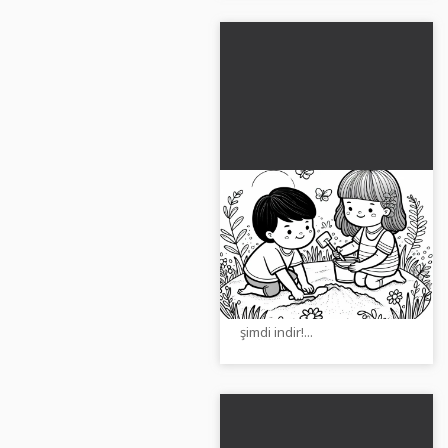
Çocuklar kum
havuzunda çukur
kazıyor – Ücretsiz
Kum havuzunda
boyama sayfası
oynamaktan sanat eserine –
ücretsiz boyama şablonunu
şimdi indir!...