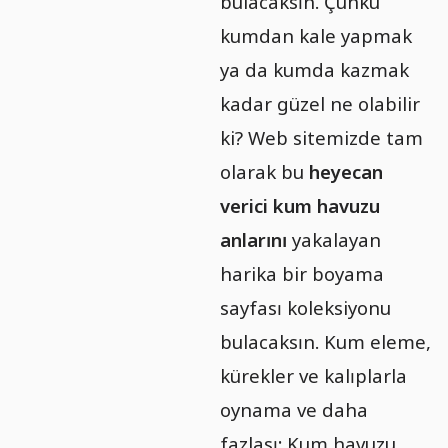
bulacaksın. Çünkü
kumdan kale yapmak
ya da kumda kazmak
kadar güzel ne olabilir
ki? Web sitemizde tam
olarak bu
heyecan
verici kum havuzu
anlarını
yakalayan
harika bir boyama
sayfası koleksiyonu
bulacaksın. Kum eleme,
kürekler ve kalıplarla
oynama ve daha
fazlası: Kum havuzu