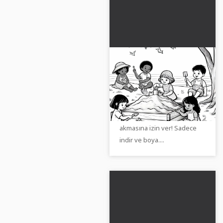
Oynayan çocuklarla
kum havuzu -
Ücretsiz boyama
Çocuklarla kum havuzunda
sayfası
yer alan ücretsiz boyama
sayfanı al ve yaratıcılığının
akmasına izin ver! Sadece
indir ve boya....