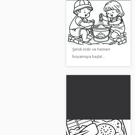
Çocuklar kum
havuzunda kovalarına
kum dolduruyor -
Çocuklarla kum havuzunda
Ücretsiz boyama
yaratıcı bir mola - ücretsiz
sayfası
boya sayfamız seni bekliyor.
Şimdi indir ve hemen
boyamaya başla!...
Kum havuzunda