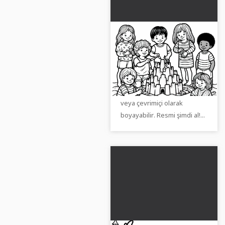
Çocuklar kum
havuzunda kum
kalelerini deniz
Ücretsiz boyama sayfamızla
kabukları ve taşlarla
yaratıcı kum kaleleri tasarla.
süslüyorlar - Ücretsiz
Çocuklar bunu yazdırabilir
boyama sayfası
veya çevrimiçi olarak
boyayabilir. Resmi şimdi al!...