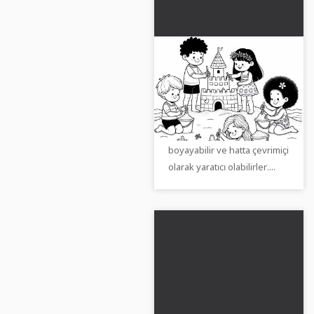
Çocuklar, plajda hayal
gücüne dayalı bir
kumdan kale inşa
Küçüklerinizi bu boyama
ediyor - Ücretsiz
sayfasıyla mutlu edin!
boyama sayfasını
Çocuklar kum kalesini
indirin
boyayabilir ve hatta çevrimiçi
olarak yaratıcı olabilirler....