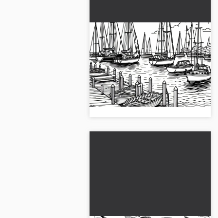
Yelkenli botlar limanda
ahşap iskeleye yanaşmış -
Ücretsiz boyama sayfası
Bu ücretsiz boyama sayfası ile bir
limanın huzurlu atmosferini
yaşayın. Şimdi indirin ve boyamaya
başlayın!...