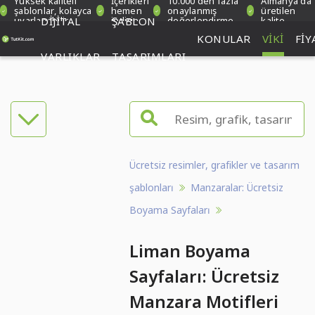
Yüksek kaliteli
İçerikleri
10.000'den fazla
Almanya'da
şablonlar, kolayca
hemen
onaylanmış
üretilen
uyarlanabilir
DIJITAL
indirin
ŞABLON
değerlendirme
kalite
KONULAR
VIKI
FIY
VARLIKLAR
TASARIMLARI
Ücretsiz resimler, grafikler ve tasarım
şablonları
Manzaralar: Ücretsiz
Boyama Sayfaları
Liman Boyama
Sayfaları: Ücretsiz
Manzara Motifleri