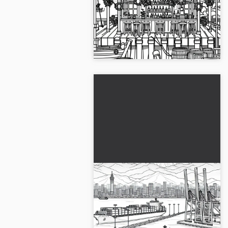
temalı dekorasyonlar –
Ücretsiz boyama sayfası
Limana dair dünyaya dal ve
ücretsiz boyama sayfasını şimdi
indir....
Büyük konteyner gemileri
ve liman alanında vinçler -
Ücretsiz boyama sayfası
Büyük konteyner gemileri ve liman
indir
bölgesindeki vinçlerle boyama