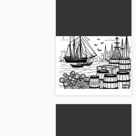
Limanda ahşap variller ve
ipler - Ücretsiz boyama
şablonu
Ahşap fıçılar ve halatlar liman
kenarında senin tarafından
boyanmayı bekliyor. Ücretsiz
boyama şablonunu şimdi indir!...