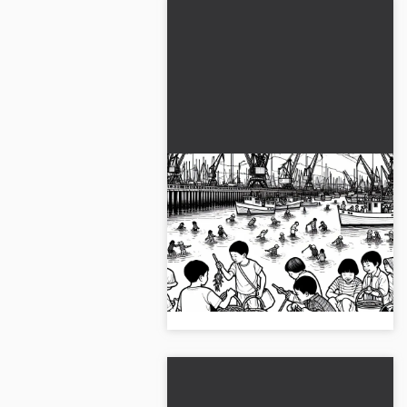
Çocuklar limanda kova
kullanarak yengeç
yakalıyor - Ücretsiz
Çocukların limanda yengeç
boyama sayfası
yakaladığı bir boyama sayfası ile
eğlencenin tadını çıkar. Şimdi
ücretsiz indir!...