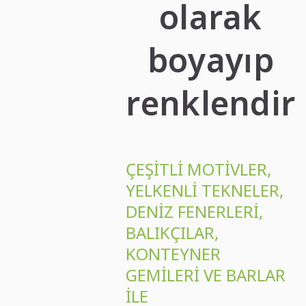
olarak
boyayıp
renklendir
ÇEŞITLI MOTIVLER,
YELKENLI TEKNELER,
DENIZ FENERLERI,
BALIKÇILAR,
KONTEYNER
GEMILERI VE BARLAR
ILE