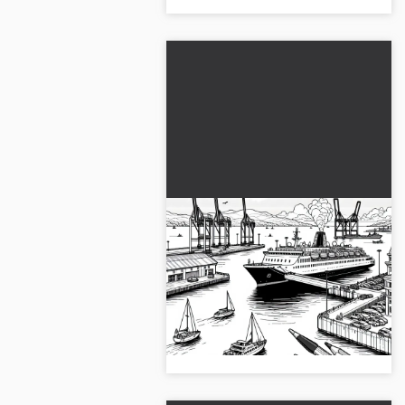
Yolcu gemisi büyük bir
rıhtıma yanaşıyor -
Ücretsiz boyama sayfası
Bir limanda bir yolcu gemisinin
heyecan verici bir boyama
sayfasını deneyimleyin. Şimdi
ücretsiz indirin ve boyayın!...