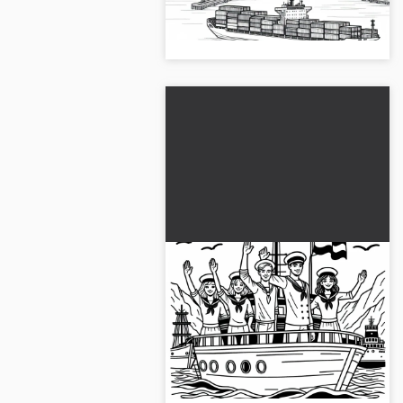
sayfanı tasarla. Şimdi ücretsiz
olarak indir ve eğlen!...
Limanda gemideki
denizciler el sallıyor -
Ücretsiz boyama
Limanın önünde bir gemiden el
görüntüsü
sallayan denizcileri deneyimle.
Şimdi ücretsiz boyama sayfasını
indir ve oyuna renk kat....