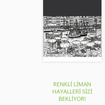
Liman yürüyüş yolu sokak
sanatçıları ve pazar
tezgahları - Ücretsiz
Şimdi liman bulvarını sokak
boyama sayfası
sanatçılarıyla ücretsiz indirin ve
yaratıcı bir şekilde boyayın.
Boyama keyfi!...
RENKLI LIMAN
HAYALLERI SIZI
BEKLIYOR!