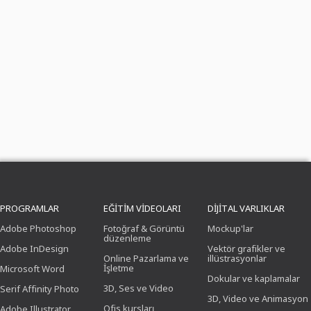
PROGRAMLAR
EĞITIM VIDEOLARI
DIJITAL VARLIKLAR
Adobe Photoshop
Fotoğraf & Görüntü
Mockup'lar
düzenleme
Adobe InDesign
Vektör grafikler ve
Online Pazarlama ve
illüstrasyonlar
İşletme
Microsoft Word
Dokular ve kaplamalar
3D, Ses ve Video
Serif Affinity Photo
3D, Video ve Animasyon
Ofis kursları
Adobe Illustrator