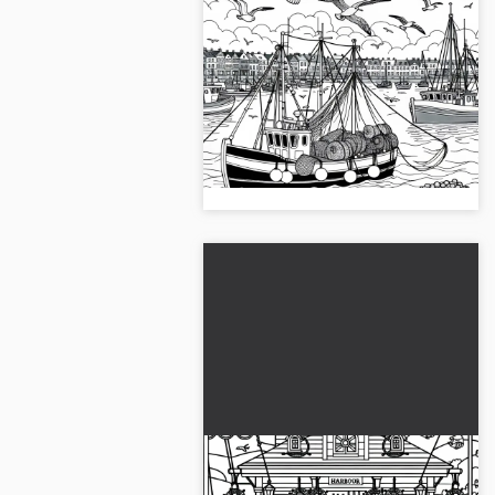
Ağlarla dolu balıkçı
tekneleri ve limanda
martılar – Boyama sayfası
Balıkçı botları ve limandaki martıları
içeren boyama sayfamızı
tasarlayın. Resmi ücretsiz olarak
indirin ve çevrimiçi boyayın!...
Limandaki pub ile deniz