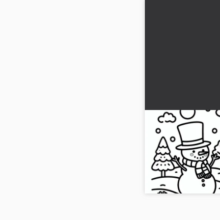
Ocak ayı için kar
numara (Ücretsiz
Sayı 1'i ve bir kar to
boyama sayfamızla yara
indirin ve boyamaya baş