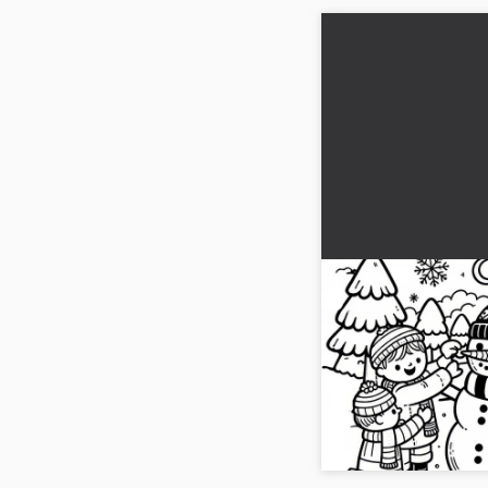
Çocuklar havuç b
adamı yapıyor (Ü
Çocuklar ocak ayında b
Büyüleyici boyama res
olarak indirin ve kış e
indir!...