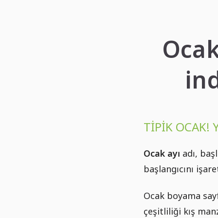
Ocak
in
TIPIK OCAK! 
Ocak ayı
adı, başl
başlangıcını işare
Ocak boyama sayfa
çeşitliliği kış ma