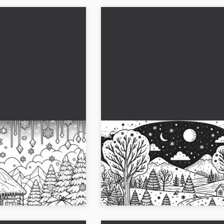
i buz kristalleri:
Karlarla kaplı kış manzarası,
yama şablonu
ayında çıplak ağaçlarla boya
şablonu (Ücretsiz)
üyüsünü karla kaplı kış
Karla kaplı kış manzarası: Ocak ayında 
le. Boyama sayfasını
ağaçlar ücretsiz indirme olarak. Gerekl
n boyamaya başla!...
Şimdi deseni indir!...