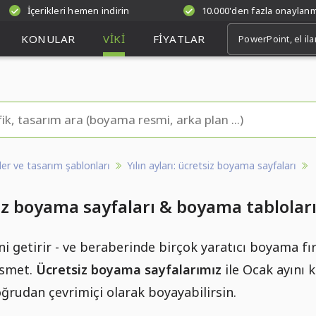
İçerikleri hemen indirin
10.000'den fazla onaylan
KONULAR
VIKI
FIYATLAR
kler ve tasarım şablonları
Yılın ayları: ücretsiz boyama sayfaları
iz boyama sayfaları & boyama tablolar
i getirir - ve beraberinde birçok yaratıcı boyama fırs
esmet.
Ücretsiz boyama sayfalarımız
ile Ocak ayını 
oğrudan çevrimiçi olarak boyayabilirsin.