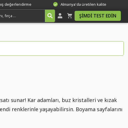
mış değerlendirme
Almanya'da üretilen kalite
ŞIMDI TEST EDIN
ı
atı sunar! Kar adamları, buz kristalleri ve kızak
kendi renklerinle yaşayabilirsin. Boyama sayfalarını