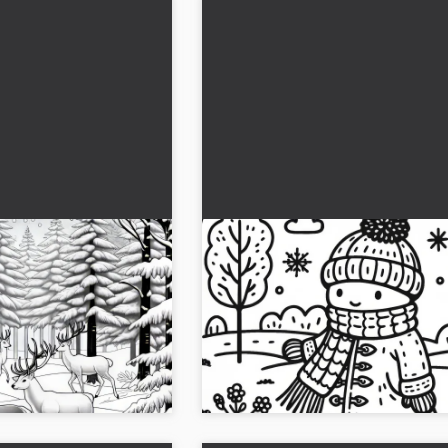
ormanında geyikler:
Ocak ayında kalın kış montu 
 resmi
atkıyla yürüyüş yapan çocuk:
Ücretsiz boyama sayfası
yikli kış ormanı boyama
Kalın montlu genç kış gezisinde. Boy
rek ya da online
sayfasını ücretsiz indirin ve yaratıcı ol
lığa dal....
Deneyin, onun senin renk dünyanda n
göründüğünü görün!...