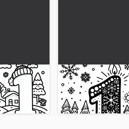
 adam resmi ile 1
Ocak ayı için 1 numaralı sayıy
)
kar tanesi desenli mum: İndiri
boyama kitabı (Ücretsiz)
pu adamını gösteren
Kar tanelerinin kış dünyasına dal ve 1
tıcı olun. Ücretsiz
boyama resmini ücretsiz indir. Şimdi ya
layın!...
ol!...