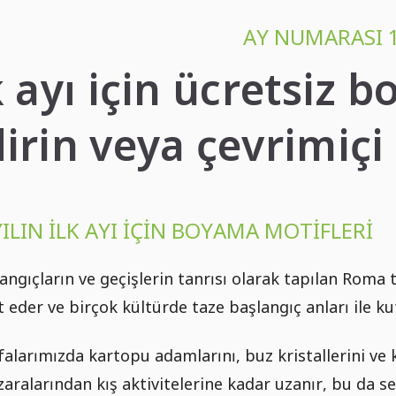
AY NUMARASI 
 ayı için ücretsiz b
dirin veya çevrimiçi
YILIN ILK AYI IÇIN BOYAMA MOTIFLERI
angıçların ve geçişlerin tanrısı olarak tapılan Roma t
t eder ve birçok kültürde taze başlangıç anları ile kut
larımızda kartopu adamlarını, buz kristallerini ve k
nzaralarından kış aktivitelerine kadar uzanır, bu da s