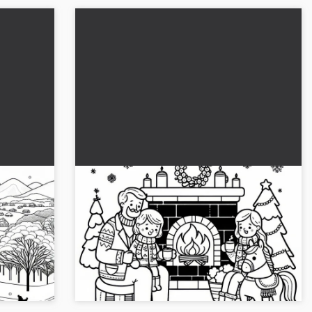
plı bir
Aile şömine başında sıcak çikolata
iz
içiyor: İndirilebilir boyama sayfası
(Ücretsiz)
a kaplı
Özel Anlar: Şömine önünde aile ve sıcak
ya da
çikolata. Boyama sayfasını indir veya çevrimiçi
ndırın!...
olarak boyayın....