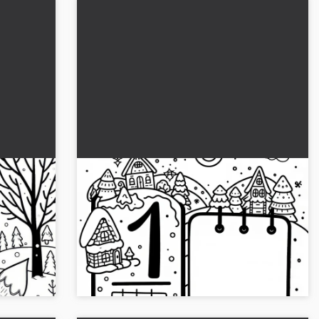
Ocak ayıyla ilgili boyama sayfası
(Ücretsiz)
 bulunduğu
Yüksek çözünürlüklü Ocak takvim yaprağının
ayı için
ücretsiz boyama resmi. Sadece indirin veya
miçi
çevrimiçi boyayın. Deneyin!...