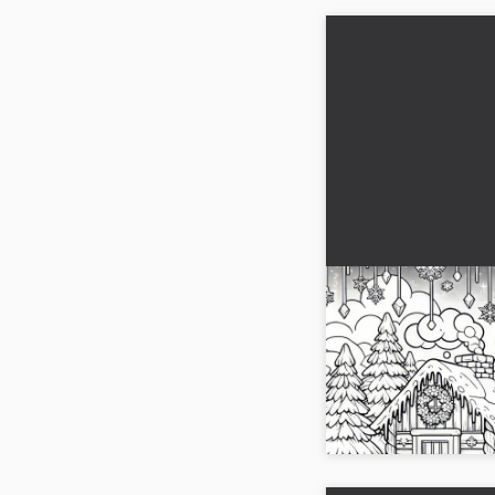
Kış manzarasındak
İndirmek için bo
(Ücretsiz)
Karlar kristallerinin b
manzarasında deneyim
ücretsiz indir ve heme