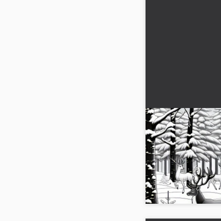
Ocak ayında kış 
Ücretsiz boyama
Ücretsiz olarak bir ge
sayfası keşfet. İndire
boyayarak kışlık yaratıcı