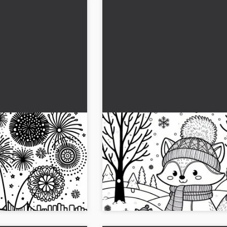
ıl havai fişekleri:
Tatlı tilkiler Ocak ayında kış
ama sayfası
ormanında: Boyama sayfası
(Ücretsiz)
in keyfini ücretsiz boyama
Karla kaplı kış ormanları ve tilkilerin
yazdır veya online olarak
boyama motifi - ücretsiz indirme! Ocak 
 hemen al!...
yaratıcı boyama resmini al. Şimdi çevri
deneyin!...