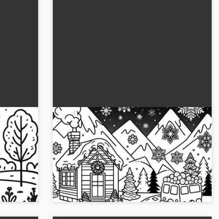
ve
Kar taneleri kış manzarasında
dolaşıyor: İndirmek için boyama
sayfası (Ücretsiz)
ama
Ücretsiz kar tanesi desenli kış manzaralı
un.
boyama sayfasını al ve boyarken yaratıcı
asıl
saatlerin tadını çıkar. Hemen indir!...