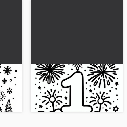
ı içeren
Ocak ayı için 1 numaralı sayı ve havai
lebilir
fişek: İndirilebilir boyama sayfası
(Ücretsiz)
 numaralı
Ocak ayı için 1 rakamı ve havai fişekli boyama
ratıcı
sayfasını indir. Basitçe indirin veya çevrimiçi
boyayın. Hemen başlayın!...