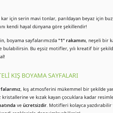
kar için serin mavi tonlar, parıldayan beyaz için buz kr
ını kendi hayal dünyana göre şekillendir!
için, boyama sayfalarımızda
"1" rakamını
, neşeli bir
te bulabilirsin. Bu eşsiz motifler, yılı kreatif bir şe
al!
TELI KIŞ BOYAMA SAYFALARI
falarımız
, kış atmosferini mükemmel bir şekilde yan
kristallerine ve kızak kayan çocuklara kadar resimle
matında
ve
ücretsizdir
. Motifleri kolayca yazdırabili