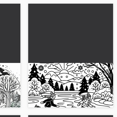
 Ocak
Ocak ayında buz tutmuş bir gölde
ma
buz pateni yapanlar: Ücretsiz
boyama sayfası
çıplak
Buzlu bir gölette paten kayan bir çizim şablonu
i değil.
ile kışın keyfini çıkarın. Resmi ücretsiz indirin
veya çevrimiçi olarak boyayın....