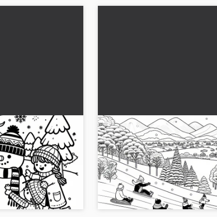
urun ve atkıyla kar
Çocuklar Ocak ayında karla ka
cretsiz)
tepede kızak kayıyor: Ücrets
indirmek için boyama resmi
ir kar adamı yapıyor.
Ücretsiz boyama sayfası: Çocuklar karl
mini ücretsiz olarak JPG
tepede kızak yapıyor. Sadece indirin 
ğlencesini keşfedin. Şimdi
çevrimiçi boyayın. Kış eğlencesini canla