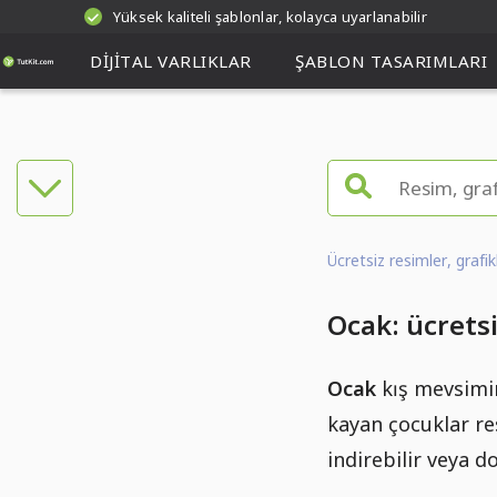
Yüksek kaliteli şablonlar, kolayca uyarlanabilir
DIJITAL VARLIKLAR
ŞABLON TASARIMLARI
Ücretsiz resimler, grafi
Ocak: ücrets
Ocak
kış mevsimin
kayan çocuklar r
indirebilir veya d