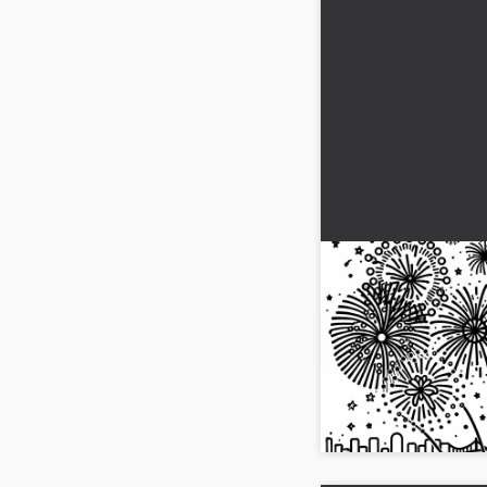
Ocak ayında yeni y
İndirilebilir boy
(Ücretsiz)
Yeni Yıl havai fişeğin
sayfasında çıkar. Onu 
boyamaya başla. Resmi