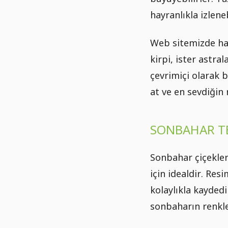
hayranlıkla izlene
Web sitemizde ha
kirpi, ister astra
çevrimiçi olarak b
at ve en sevdiğin
SONBAHAR TE
Sonbahar çiçekler
için idealdir. Res
kolaylıkla kaydedip
sonbaharın renkle