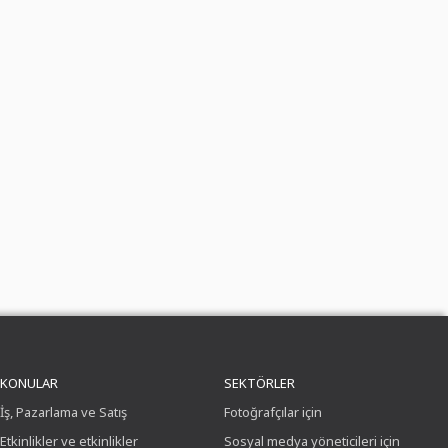
KONULAR
SEKTÖRLER
İş, Pazarlama ve Satış
Fotoğrafçılar için
Etkinlikler ve etkinlikler
Sosyal medya yöneticileri için