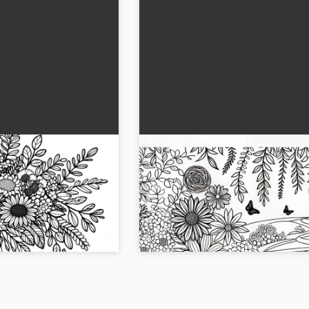
r Çiçekleri Boyama
Sonbahar çiçekleri için ücrets
boyama şablonu: Sonbahar
bahçesinde yürüyüş
ar çiçeği boyama
Yaratıcılığınızı sonbahar çiçekleri ile ü
amamen kendi zevkine
boyama şablonumuzla ortaya çıkarın.
şimdi indirin!...