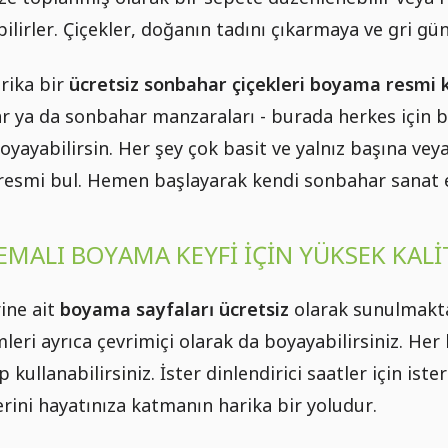
bilirler. Çiçekler, doğanın tadını çıkarmaya ve gri g
rika bir
ücretsiz sonbahar çiçekleri boyama resmi 
lar ya da sonbahar manzaraları - burada herkes için b
oyayabilirsin. Her şey çok basit ve yalnız başına veya
 resmi bul. Hemen başlayarak kendi sonbahar sanat e
MALI BOYAMA KEYFI IÇIN YÜKSEK KAL
ine ait
boyama sayfaları
ücretsiz
olarak sunulmakta
imleri ayrıca çevrimiçi olarak da boyayabilirsiniz. H
 kullanabilirsiniz. İster dinlendirici saatler için ist
rini hayatınıza katmanın harika bir yoludur.