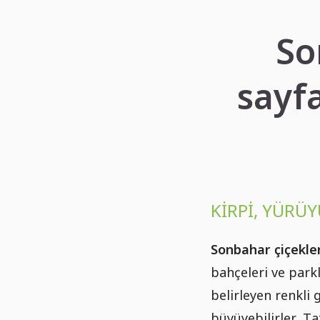
So
sayfa
KIRPI, YÜRÜY
Sonbahar çiçekler
bahçeleri ve park
belirleyen renkli 
büyüyebilirler. T