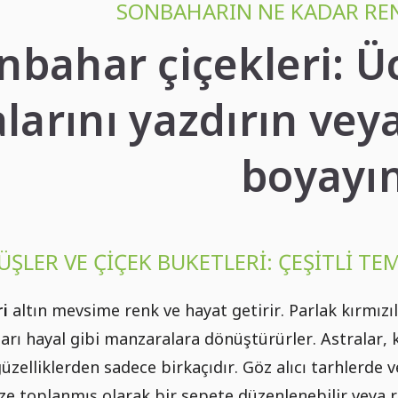
SONBAHARIN NE KADAR REN
nbahar çiçekleri: 
larını yazdırın vey
boyayı
ÜŞLER VE ÇIÇEK BUKETLERI: ÇEŞITLI TE
i
altın mevsime renk ve hayat getirir. Parlak kırmızıl
ları hayal gibi manzaralara dönüştürürler. Astralar, 
güzelliklerden sadece birkaçıdır. Göz alıcı tarhlerd
aze toplanmış olarak bir sepete düzenlenebilir veya