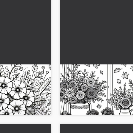
ri düşen yapraklar
Sonbahar çiçekleriyle dolu p
Ücretsiz boyama
kenarı - Ücretsiz boyama say
çekleri boyama kitabı.
Pencere kenarındaki sonbahar çiçekleri
e boyayın!...
ücretsiz boyama sayfasını al! Şimdi ind
boyama keyfini çıkar!...