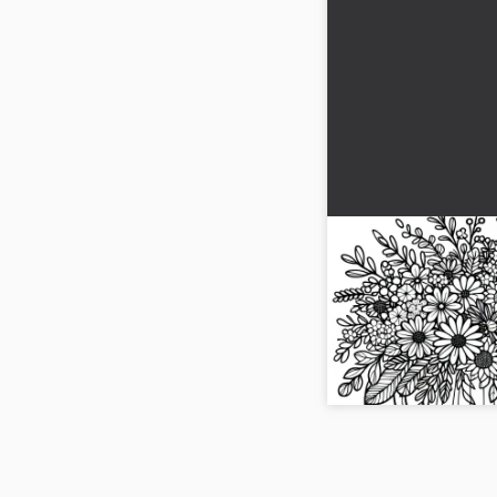
Ücretsiz Sonbaha
Şablonu
Şimdi ücretsiz sonbah
şablonunu indir ve t
göre tasarla...