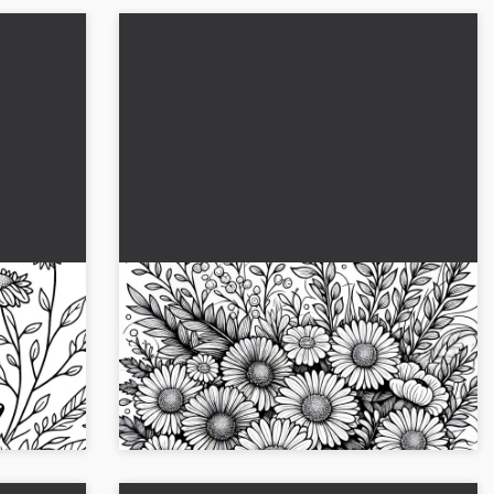
inin
Asterler ve sonbahar anemonları ile
yüksek tarla - Ücretsiz sonbahar
çiçekleri için boyama kitabı
siz
Bu ücretsiz astar ve sonbahar anemonları ile
ir kirpi
boyama sayfasını edin. Yaratıcılığını serbest
bırak ve şimdi indir...