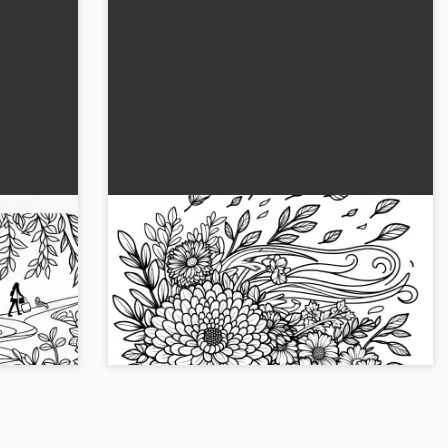
iz
Rüzgar sonbahar çiçeklerinden
geçiyor: Ücretsiz boyama sayfası
indirin
cretsiz
Rüzgarda bekleyen sonbahar çiçekleri, senin
 Resmi
tarafından boyanmayı bekliyor. Şimdi ücretsiz
boyama sayfasını indir!...