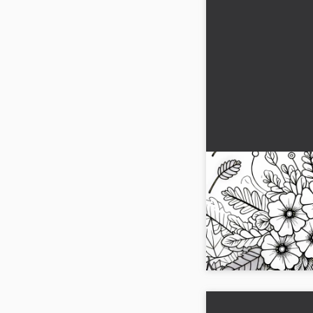
Sonbahar çiçekle
arasında açar - 
sayfası
Çekici bir sonbahar çi
Şimdi ücretsiz indirin v