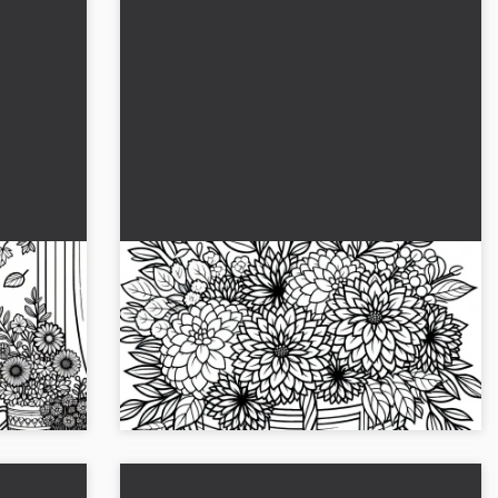
encere
Kesilmiş dahlia'lar dolu sepet -
fası
Ücretsiz sonbahar çiçekleri boyama
şablonu
yle ilgili
Zamanını bu ücretsiz dahliyeler boyama
ir ve
şablonu ile güzelleştir. Resmi şimdi indir!...