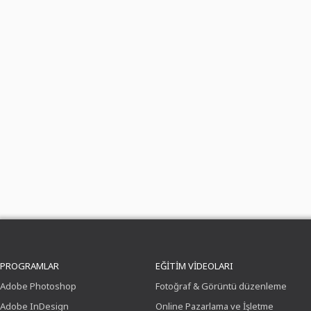
PROGRAMLAR
EĞITIM VIDEOLARI
Adobe Photoshop
Fotoğraf & Görüntü düzenleme
Adobe InDesign
Online Pazarlama ve İşletme