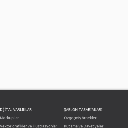
DIJITAL VARLIKLAR
ŞABLON TASARIMLARI
Mockup'lar
Özgeçmiş örnekleri
Vektör grafikler ve illüstrasyonlar
Kutlama ve Davetiyeler