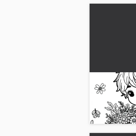
Çocuk sonbahar çi
getiriyor – Ücre
Çocuğun rengarenk son
buket yapmasına izin 
resmini ücretsiz indir!..