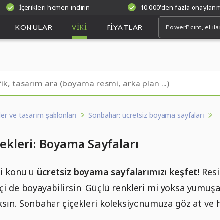
İçerikleri hemen indirin
10.000'den fazla onaylan
KONULAR
VIKI
FIYATLAR
kler ve tasarım şablonları
Sonbahar: ücretsiz boyama sayfaları
ekleri: Boyama Sayfaları
ri konulu
ücretsiz boyama sayfalarımızı keşfet!
Resim
i de boyayabilirsin. Güçlü renkleri mi yoksa yumuşa
ksın. Sonbahar çiçekleri koleksiyonumuza göz at ve 