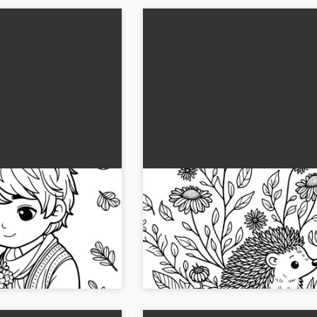
çekleri bir araya
Kirpi solan sonbahar çiçekler
tsiz boyama resmi
arasında oturuyor – Ücretsiz
boyama resmi
bahar çiçekleriyle bir
Renkleri sonbahar ruhuna katın, ücret
ver. Harika boyama
boyama sayfamızla! Çiçekler arasında b
.
sizi bekliyor...