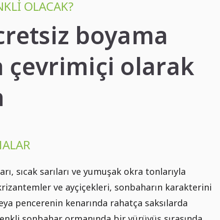
KLI OLACAK?
Ücretsiz boyama
a çevrimiçi olarak
n
MALAR
arı, sıcak sarıları ve yumuşak okra tonlarıyla
krizantemler ve ayçiçekleri, sonbaharın karakterini
e veya pencerenin kenarında rahatça saksılarda
 renkli sonbahar ormanında bir yürüyüş sırasında