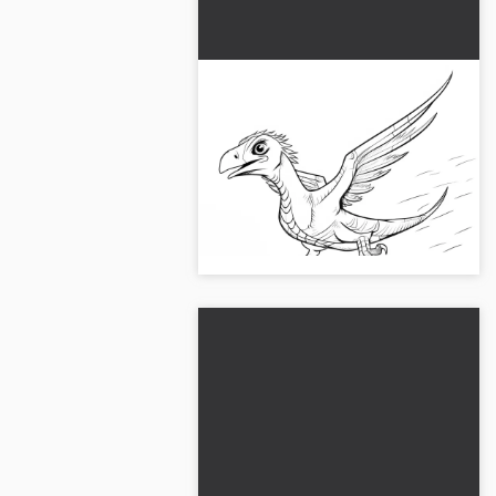
Düşüşte uçan ejderha:
Resmi yazdır ve boyama
Bu ayrıntılı boyama sayfası ile uçan
sürüngenlerin dünyasına dalın.
Onu ücretsiz indirin ve yaratıcı
maceranıza başlayın!...