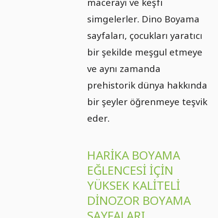
macerayı ve keşfi
simgelerler. Dino Boyama
sayfaları, çocukları yaratıcı
bir şekilde meşgul etmeye
ve aynı zamanda
prehistorik dünya hakkında
bir şeyler öğrenmeye teşvik
eder.
HARIKA BOYAMA
EĞLENCESI IÇIN
YÜKSEK KALITELI
DINOZOR BOYAMA
SAYFALARI