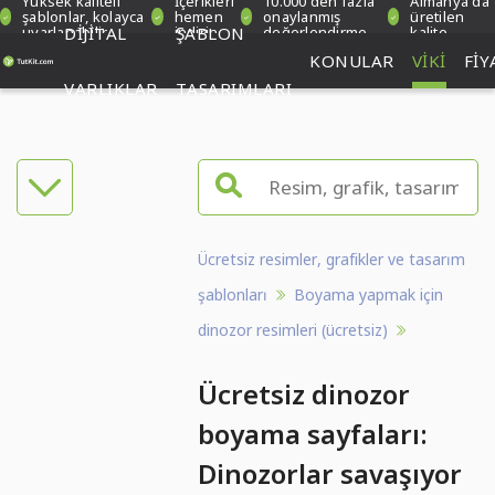
Yüksek kaliteli
İçerikleri
10.000'den fazla
Almanya'da
şablonlar, kolayca
hemen
onaylanmış
üretilen
uyarlanabilir
DIJITAL
indirin
ŞABLON
değerlendirme
kalite
KONULAR
VIKI
FIY
VARLIKLAR
TASARIMLARI
Ücretsiz resimler, grafikler ve tasarım
şablonları
Boyama yapmak için
dinozor resimleri (ücretsiz)
Ücretsiz dinozor
boyama sayfaları:
Dinozorlar savaşıyor