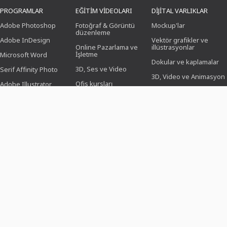
PROGRAMLAR
EĞITIM VIDEOLARI
DIJITAL VARLIKLAR
Adobe Photoshop
Fotoğraf & Görüntü
Mockup'lar
düzenleme
Adobe InDesign
Vektör grafikler ve
Online Pazarlama ve
illüstrasyonlar
İşletme
Microsoft Word
Dokular ve kaplamalar
3D, Ses ve Video
Serif Affinity Photo
3D, Video ve Animasyon
Ofis kursları
Adobe Illustrator
Fırça
Tasarım (İllüstrasyon,
Adobe After Effects
Düzen & Baskı)
Önayarlamalar
Serif Affinity Publisher
Web tasarımı, CMS ve
Photoshop işlemleri
geliştirme
İkonlar
KI & Trendler
ŞABLON TASARIMLARI
KONULAR
SEKTÖRLER
Özgeçmiş örnekleri
İş, Pazarlama ve Satış
Fotoğrafçılar için
Kutlama ve Davetiyeler
Etkinlikler ve etkinlikler
Sosyal medya
yöneticileri için
Özgeçmiş
Aşk, düğün ve
romantizm
İşlem Görevlileri için
Broşür ve klasör
Doğum günü ve yıl
Fotoğraf düzenleyiciler