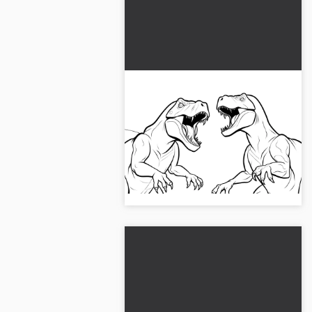
T-rex savaşıyor: güçlü
dinozor boyama resmi
Heyecan verici dinozorlar
savaşırken, boyamak için
mükemmel. Hemen ücretsiz JPG
formatındaki resmi alın!...