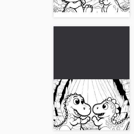
Sadece indirin ve boyayın. Resmi
şimdi ücretsiz alın!...
İki küçük dinozor mağarada
savaşıyor: ücretsiz boyama
resmi
İki sevimli dinozor içeren ücretsiz
bir dinozor boyama resmi keşfedin.
Kayıt olma gerek yok. Şimdi al!...