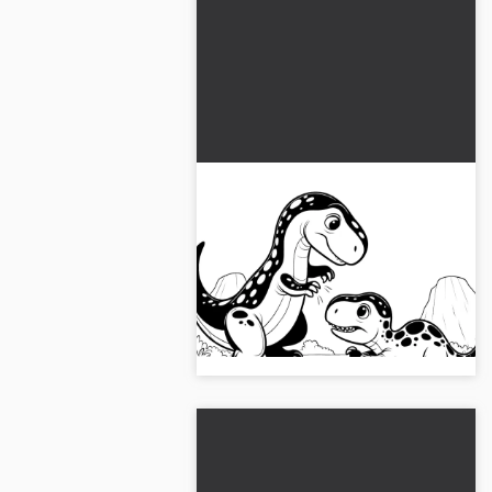
İki dinozor doğada
savaşıyor: Boyama resmi
Dinozorların dünyasına dalmak:
boyamak için harika ve ücretsiz
indirme mümkün. Resmi şimdi
alın!...