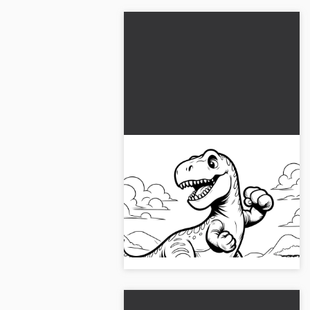
Savaşan Tyrannosaurus
rex: ücretsiz boyama
sayfası
Heyecan verici dinozorları
muhteşem manzarada savaşırken
keşfet. Yüksek çözünürlüklü resmi
şimdi ücretsiz indir!...