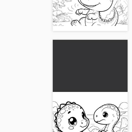
Bu dinozor boyama resmine
muazzam bir sahne eşlik ediyor.
Ücretsiz indirin ve hemen
boyamaya başlayın!...
Tatlı dinozorlar savaşırken:
ücretsiz boyama resmi
Yüksek çözünürlüklü komik bir
dinozor boyama resmi keşfedin.