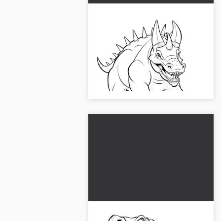
Brutal Triceratops:
ücretsiz boyama sayfası
Dinozorların dünyasına dal! Bu
detaylı boyama resmini ücretsiz
indir ve bu heyecan verici yaratıklar
hakkında daha fazla bilgi edin....
Öfkeli dinozor: Boyama