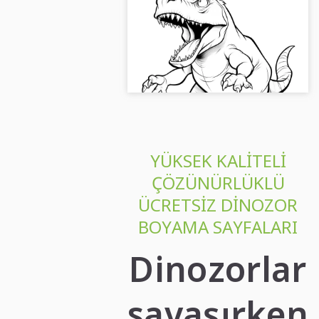
sayfasını ücretsiz indirin
Dinozorları hayata geçirin ücretsiz
boyama sayfamızla! Kayıt
gerekmez. Şimdi indirin!...
YÜKSEK KALITELI
ÇÖZÜNÜRLÜKLÜ
ÜCRETSIZ DINOZOR
BOYAMA SAYFALARI
Dinozorlar
savaşırken