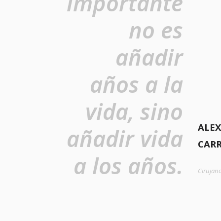
importante
no es
añadir
años a la
vida, sino
ALEX
añadir vida
CAR
a los años.
Cirujan