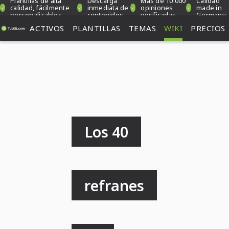
Plantillas de alta
Descarga
Más de 10.000
Calidad
calidad, fácilmente
inmediata de
opiniones
made in
personalizables
contenidos
verificadas
Germany
ACTIVOS
PLANTILLAS
TEMAS
WIKI
PRECIOS
Los 40
refranes