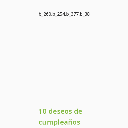
b_260,b_254,b_377,b_380
10 deseos de
cumpleaños