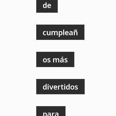
de
cumpleañ
os más
divertidos
para