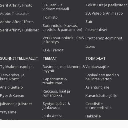
3D-, ääni- ja
Tekstuurit ja päällysteet
Serif Affinity Photo
videomateriaali.
3D, Video & Animaatio
Adobe Illustrator
Toimisto.
Suti
Adobe After Effects
Suunnittelu (kuvitus,
asettelu & painaminen)
Esiasetukset
Serif Affinity Publisher
Verkkosuunnittelu, CMS
Photoshop-toiminnot
ja kehitys
Icons
KI & Trendit
SUUNNITTELUMALLIT
TEEMAT
TOIMIALAT
Työhakemuspohjat
Business, markkinointi &
Valokuvaajille
myynti
Tervehdys- ja
Sosiaalisen median
kutsukortit
Tapahtumat &
hallintaa varten
tapahtumat
Ansioluettelo
Asiantuntijalle
Rakkaus, häät ja
romantiikka
Flyer & Kansio
Kuvankäsittelijöille
Syntymäpäivä &
Julisteet ja julisteet
Graafisille
juhlavuosi
suunnittelijoille
Yritysilme
Joulu & talvi
Hakijoille
Ruokalistat
Ruoka ja ravintola
Hakemus &