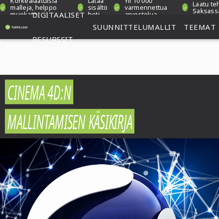
Korkealaatuisia
Lataa
Yli 10 000
Laatu te
malleja, helppo
sisältö
varmennettua
Saksass
muokata
DIGITAALISET
heti
arvostelua
SUUNNITTELUMALLIT
TEEMAT
RESURSSIT
CINEMA 4D:N
MALLINTAMISEN KÄSIKIRJA