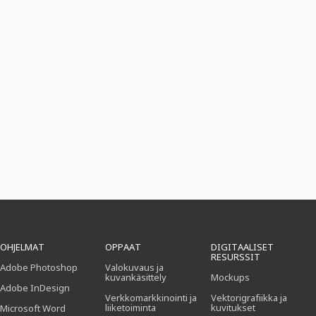
OHJELMAT
OPPAAT
DIGITAALISET
RESURSSIT
Adobe Photoshop
Valokuvaus ja
kuvankäsittely
Mockups
Adobe InDesign
Verkkomarkkinointi ja
Vektorigrafiikka ja
liiketoiminta
kuvitukset
Microsoft Word