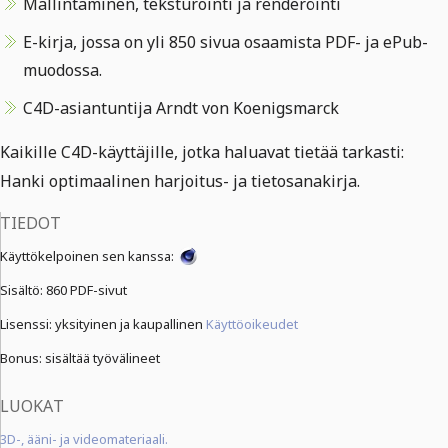
Mallintaminen, teksturointi ja renderöinti
E-kirja, jossa on yli 850 sivua osaamista PDF- ja ePub-
muodossa.
C4D-asiantuntija Arndt von Koenigsmarck
Kaikille C4D-käyttäjille, jotka haluavat tietää tarkasti:
Hanki optimaalinen harjoitus- ja tietosanakirja.
TIEDOT
Käyttökelpoinen sen kanssa:
Sisältö:
860 PDF-sivut
Lisenssi: yksityinen ja kaupallinen
Käyttöoikeudet
Bonus: sisältää työvälineet
LUOKAT
3D-, ääni- ja videomateriaali.