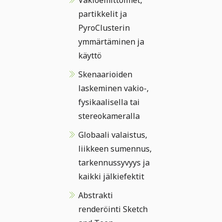
Vakioemittoimet,
partikkelit ja
PyroClusterin
ymmärtäminen ja
käyttö
Skenaarioiden
laskeminen vakio-,
fysikaalisella tai
stereokameralla
Globaali valaistus,
liikkeen sumennus,
tarkennussyvyys ja
kaikki jälkiefektit
Abstrakti
renderöinti Sketch