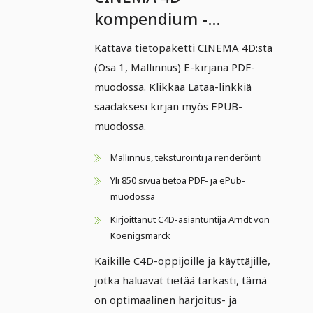
kompendium -
Mallinnus
Kattava tietopaketti CINEMA 4D:stä
(Osa 1, Mallinnus) E-kirjana PDF-
muodossa. Klikkaa Lataa-linkkiä
saadaksesi kirjan myös EPUB-
muodossa.
Mallinnus, teksturointi ja renderöinti
Yli 850 sivua tietoa PDF- ja ePub-
muodossa
Kirjoittanut C4D-asiantuntija Arndt von
Koenigsmarck
Kaikille C4D-oppijoille ja käyttäjille,
jotka haluavat tietää tarkasti, tämä
on optimaalinen harjoitus- ja