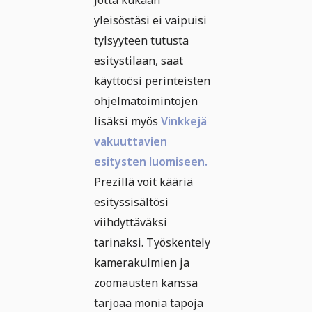
Jotta kukaan
yleisöstäsi ei vaipuisi
tylsyyteen tutusta
esitystilaan, saat
käyttöösi perinteisten
ohjelmatoimintojen
lisäksi myös
Vinkkejä
vakuuttavien
esitysten luomiseen.
Prezillä voit kääriä
esityssisältösi
viihdyttäväksi
tarinaksi. Työskentely
kamerakulmien ja
zoomausten kanssa
tarjoaa monia tapoja