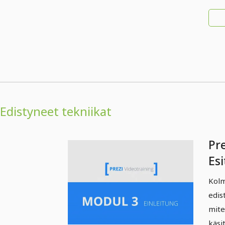
Edistyneet tekniikat
Pre
Esi
inn
Kolm
Jo
edis
mite
käsit