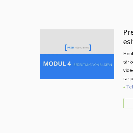
Pre
esi
ins
Houk
me
tärk
video
tarjo
Te