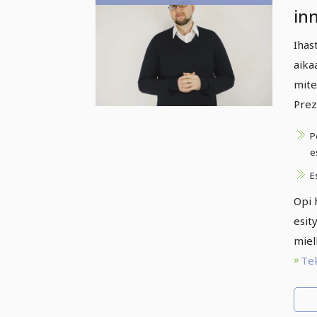
inn
In
Ihas
aika
mite
Prezi
P
e
E
Opi 
esity
miell
Te