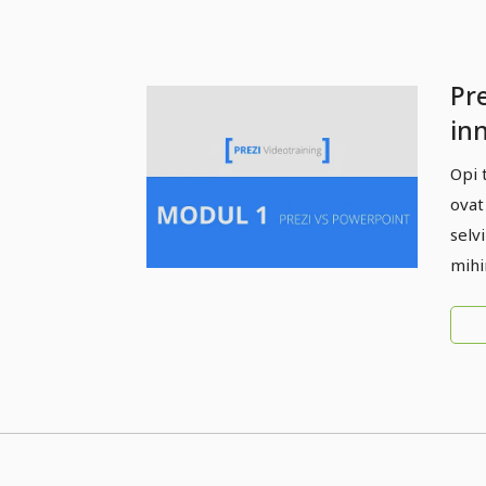
Pre
inn
1.5
Opi 
ovat
selv
mihi