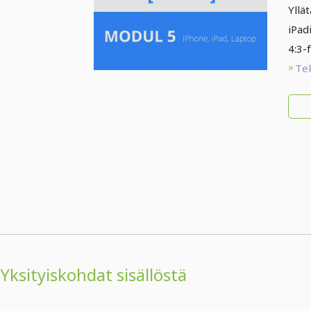
inn
Yllät
Pad
iPad
4:3-
Te
Yksityiskohdat sisällöstä