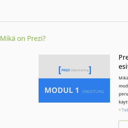
Mikä on Prezi?
Pre
esi
in
Mikä
modu
peru
käyt
Te