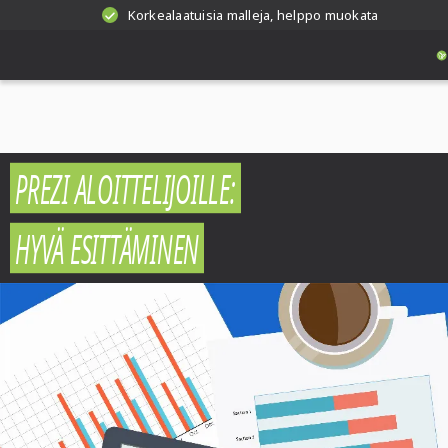
Korkealaatuisia malleja, helppo muokata
PREZI ALOITTELIJOILLE:
HYVÄ ESITTÄMINEN