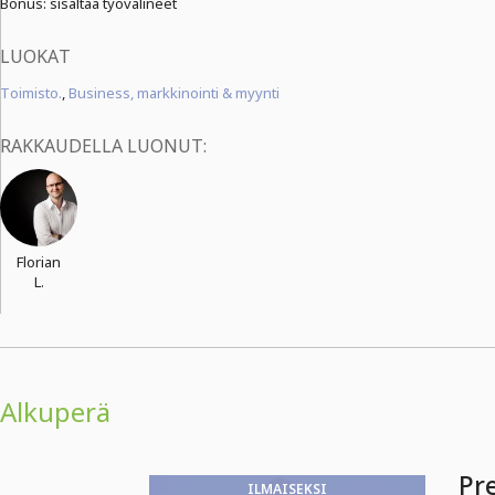
Bonus: sisältää työvälineet
LUOKAT
Toimisto.
,
Business, markkinointi & myynti
RAKKAUDELLA LUONUT:
Florian
L.
Alkuperä
Pre
ILMAISEKSI