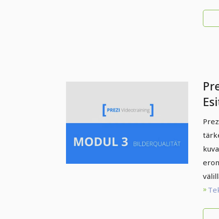
Pre
Esi
inn
Prez
ja 
tärk
ero
kuva
eron
välill
Te