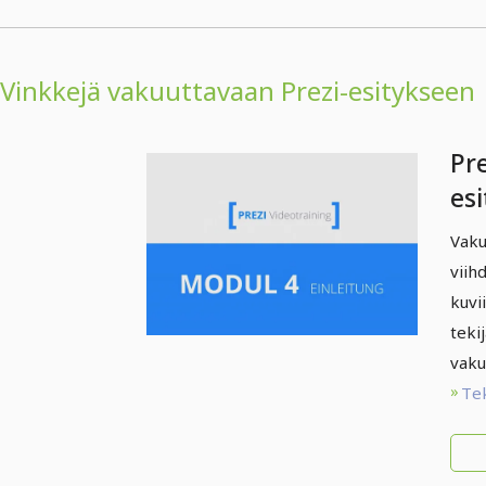
Vinkkejä vakuuttavaan Prezi-esitykseen
Pre
esi
iha
Vaku
Jo
viih
kuvi
teki
vaku
Te