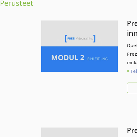
Perusteet
Pre
inn
Jo
Opet
Prez
muka
Te
Pre