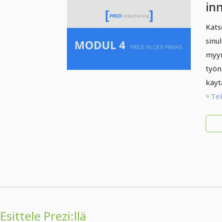
inn
4.
Kats
sinu
myyn
työn
käyt
Te
Esittele Prezi:llä