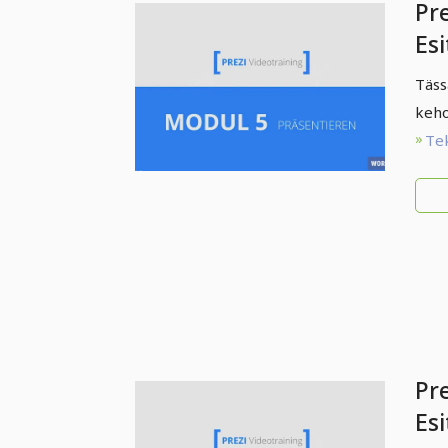
Pre
Esi
inn
Täss
es
keho
Te
Pre
Esi