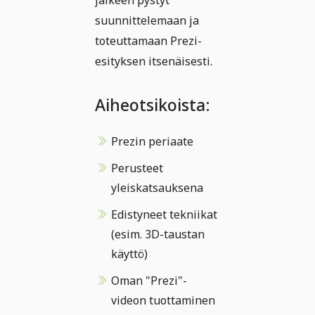
jälkeen pystyt
suunnittelemaan ja
toteuttamaan Prezi-
esityksen itsenäisesti.
Aiheotsikoista:
Prezin periaate
Perusteet
yleiskatsauksena
Edistyneet tekniikat
(esim. 3D-taustan
käyttö)
Oman "Prezi"-
videon tuottaminen