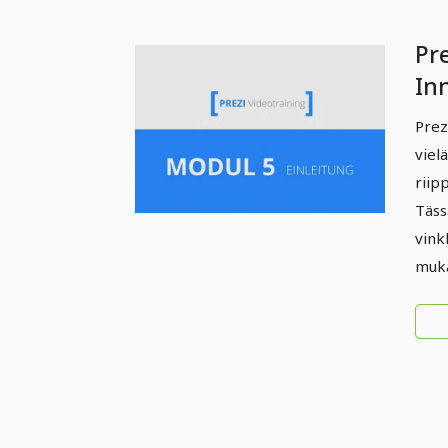
Pre
In
5.
Prez
viel
riip
Täss
vink
muka