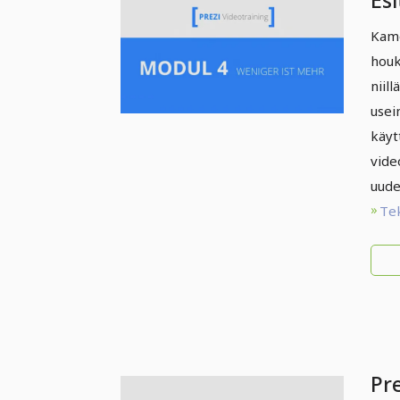
Esi
inn
Kame
Vä
houk
en
niill
me
usein
käyt
vide
uude
Te
Pre