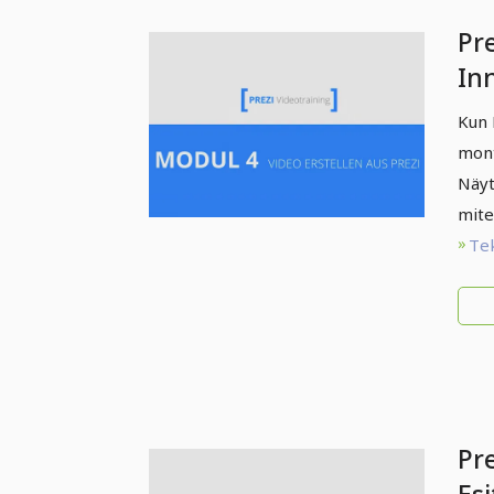
Pre
Inn
Lu
Kun 
mont
Näyt
mite
Te
Pre