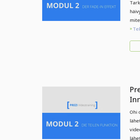
Hä
Tark
häiv
mite
Te
Pre
Inn
Ja
Ohi o
lähe
vide
lähet