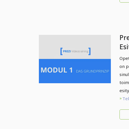
Pre
Esi
inn
Opet
pe
on p
sinu
toim
esit
Te