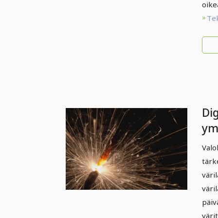
oike
Te
Di
ym
Di
Valo
op
tärk
lä
väri
väri
päiv
väri