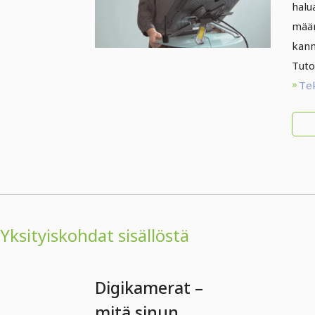
va
halu
op
määr
mu
kann
Tutor
Te
Yksityiskohdat sisällöstä
Digikamerat –
mitä sinun