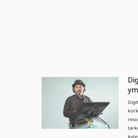
Di
ym
Dig
Digi
va
kork
op
reso
sa
tärk
kute