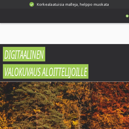
Korkealaatuisia malleja, helppo muokata
DIGITAALINEN
VALOKUVAUS ALOITTELIJOILLE