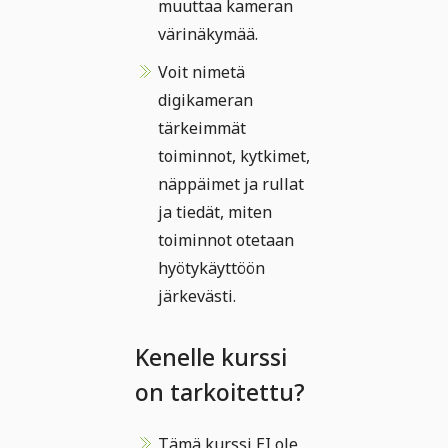
muuttaa kameran
värinäkymää.
Voit nimetä
digikameran
tärkeimmät
toiminnot, kytkimet,
näppäimet ja rullat
ja tiedät, miten
toiminnot otetaan
hyötykäyttöön
järkevästi.
Kenelle kurssi
on tarkoitettu?
Tämä kurssi EI ole