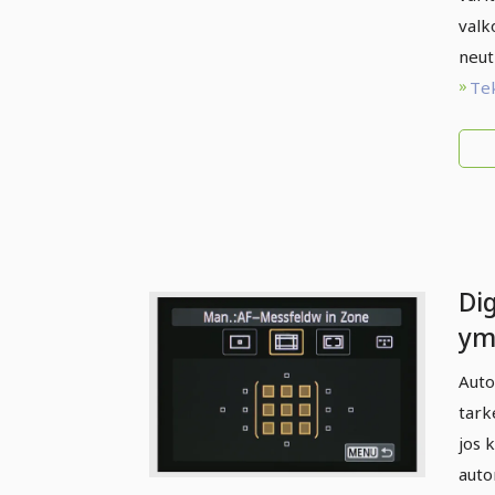
valk
neut
Te
Di
ym
Dig
Auto
va
tark
op
jos 
Fo
auto