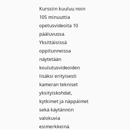
Kurssiin kuuluu noin
105 minuuttia
opetusvideoita 10
pääluvussa.
Yksittäisissä
oppitunneissa
näytetään
koulutusvideoiden
lisäksi erityisesti
kameran tekniset
yksityiskohdat,
kytkimet ja näppäimet
sekä käytännön
valokuvia
esimerkkeinä.