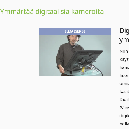
Ymmärtää digitaalisia kameroita
Di
ILMAISEKSI
ym
Dig
Niin
va
käyt
op
hans
di
huom
omis
ma
käsi
Digi
Päin
digi
noll