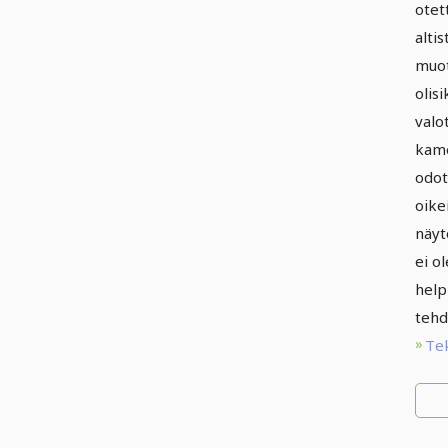
otet
ka
altis
oh
muot
olis
valo
kame
odot
oike
näyt
ei o
help
tehd
Te