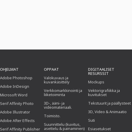
OHJELMAT
OPPAAT
DIGITAALISET
RESURSSIT
Adobe Photoshop
Valokuvaus ja
kuvankäsittely
Mockups
Adobe InDesign
Verkkomarkkinointi ja
Vektorigrafiikka ja
liiketoiminta
kuvitukset
Microsoft Word
3D-, ääni- ja
Tekstuurit ja päällysteet
Serif Affinity Photo
videomateriaali.
3D, Video & Animaatio
Adobe Illustrator
Toimisto.
Suti
Adobe After Effects
Suunnittelu (kuvitus,
asettelu & painaminen)
Esiasetukset
Serif Affinity Publisher