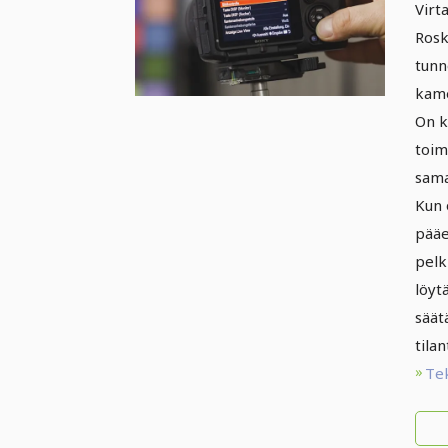
va
Virt
op
Rosk
pe
tunn
kyt
kame
On k
sa
toim
ka
sama
Kun 
pääe
pelk
löyt
säät
tilan
Te