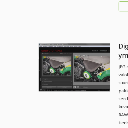
Di
ym
Dig
JPG 
va
valo
op
suur
ti
pakk
sen 
R
kuva
RAW
tied