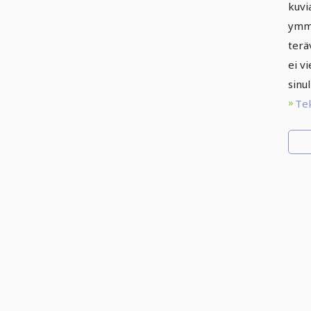
kuvi
ymmä
terä
ei vi
sinul
Te