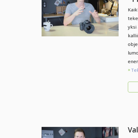
te
Kaik
teke
yksi
kall
obje
lumo
enem
Te
Va