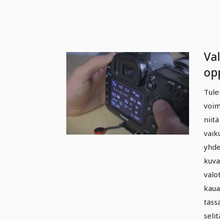
Va
op
Va
Tule
voim
niit
vaik
yhde
kuva
valo
kaua
täss
seli