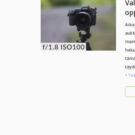
Va
op
aik
Aika
aukk
manu
halu
tämä
täyd
Te