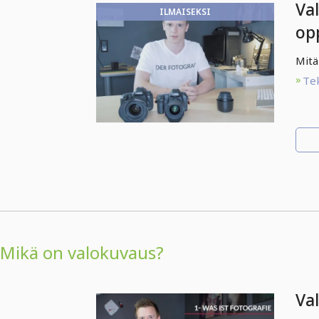
Va
ILMAISEKSI
op
täs
Mitä
Te
Mikä on valokuvaus?
Va