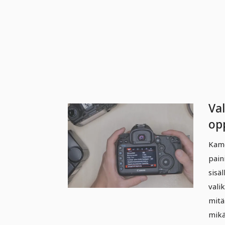
Va
op
Ka
Kame
pain
sisä
vali
mitä
mikä