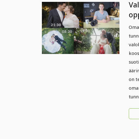
Va
op
kuv
Oma 
tunni
valo
koos
suot
ääri
on t
oman
tunn