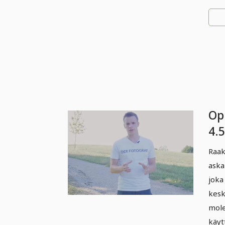
Op
4.5
Raak
aska
joka
kesk
mole
käyt