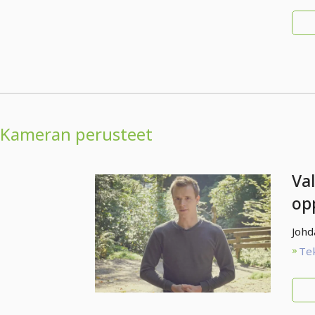
Kameran perusteet
Va
op
lu
Johd
pe
Te