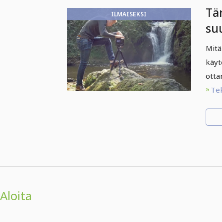
Tä
ILMAISEKSI
su
va
Mitä
käyt
otta
Te
Aloita