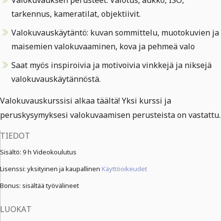
Valokuvauksen perusteet: Valotus, aukko, ISO,
tarkennus, kameratilat, objektiivit.
Valokuvauskäytäntö: kuvan sommittelu, muotokuvien ja
maisemien valokuvaaminen, kova ja pehmeä valo
Saat myös inspiroivia ja motivoivia vinkkejä ja niksejä
valokuvauskäytännöstä.
Valokuvauskurssisi alkaa täältä! Yksi kurssi ja
peruskysymyksesi valokuvaamisen perusteista on vastattu.
TIEDOT
Sisältö:
9 h Videokoulutus
Lisenssi: yksityinen ja kaupallinen
Käyttöoikeudet
Bonus: sisältää työvälineet
LUOKAT