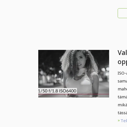
Va
op
ISO-
sama
mahd
tämä
mikä
tässä
Te