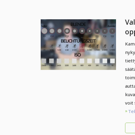
Va
op
va
Kame
nyky
tiet
säät
toim
autt
kuva 
voit
Te