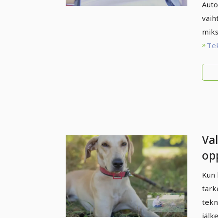
Auto
vaih
miks
Te
Va
op
Ta
Kun 
uu
tark
tekn
jälk