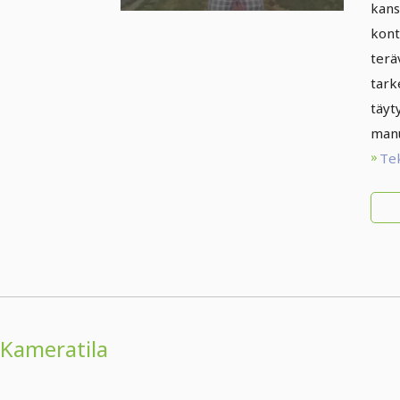
kans
kont
terä
tark
täyt
manu
Te
Kameratila