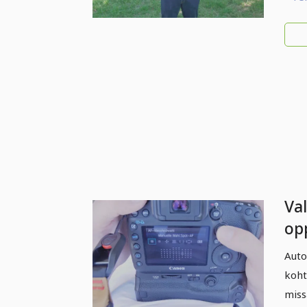
Va
op
ta
Auto
koht
miss