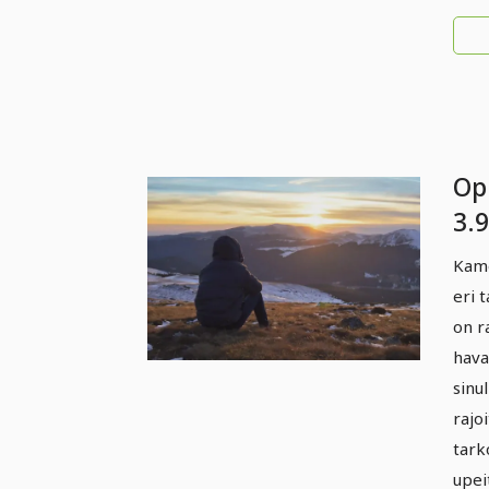
Op
3.
Kame
eri 
on r
hava
sinu
rajoi
tark
upei