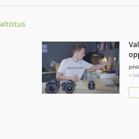
altistus
Va
op
lu
Johd
Te