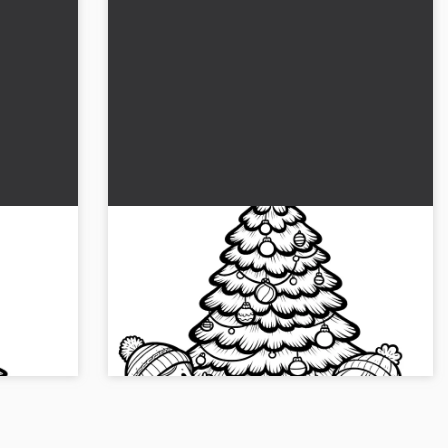
uva &
Joulukuusi kahden lapsen kanssa:
ilmainen värityskuva
kuusesta
Hauskaa värittäessä ilmaista värityskuvaa
 ja
"Joulukuusi kahden lapsen kanssa": 🎄 Lataa
kuva ilmaiseksi!...