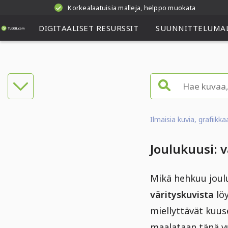
Korkealaatuisia malleja, helppo muokata
DIGITAALISET RESURSSIT
SUUNNITTELUMAL
Ilmaisia kuvia, grafiikk
Joulukuusi: v
Mikä hehkuu joulu
värityskuvista
löy
miellyttävät kuus
maalataan tänä 