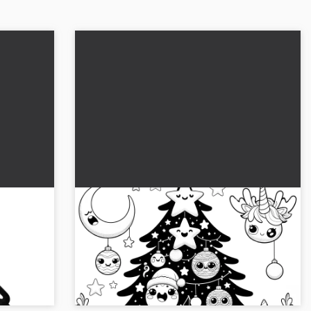
tainen
Jouluisen kuusen kuvitus eläimillä
maalattavaksi
a varten.
Odotapa jouluista kuusipuuta söpöjen eläinten
enille
kanssa värityskuvaksi. 🎄 Lataa kuva
ilmaiseksi....