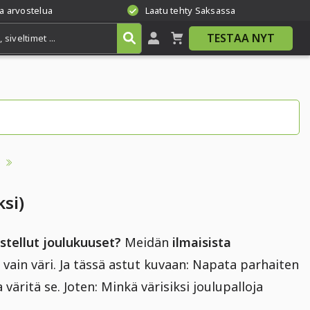
a arvostelua
Laatu tehty Saksassa
TESTAA NYT
)
ksi)
istellut joulukuuset?
Meidän
ilmaisista
vain väri. Ja tässä astut kuvaan: Napata parhaiten
ja väritä se. Joten: Minkä värisiksi joulupalloja