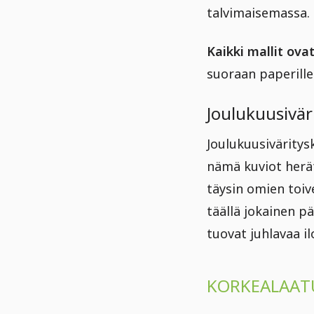
talvimaisemassa.
Kaikki mallit ovat
suoraan paperille
Joulukuusiväri
Joulukuusiväritysk
nämä kuviot herät
täysin omien toiv
täällä jokainen p
tuovat juhlavaa il
KORKEALAATU