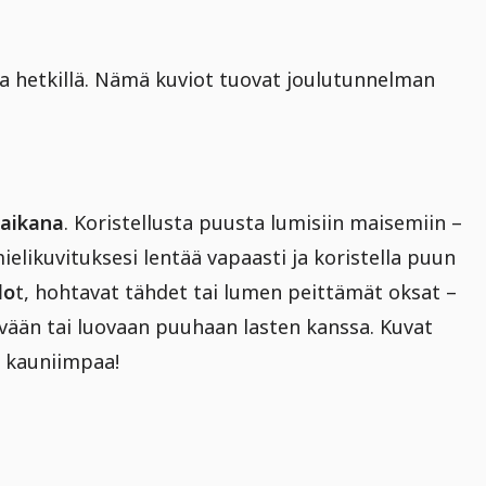
la hetkillä. Nämä kuviot tuovat joulutunnelman
iaikana
. Koristellusta puusta lumisiin maisemiin –
elikuvituksesi lentää vapaasti ja koristella puun
lo
t, hohtavat tähdet tai lumen peittämät oksat –
äivään tai luovaan puuhaan lasten kanssa. Kuvat
ä kauniimpaa!