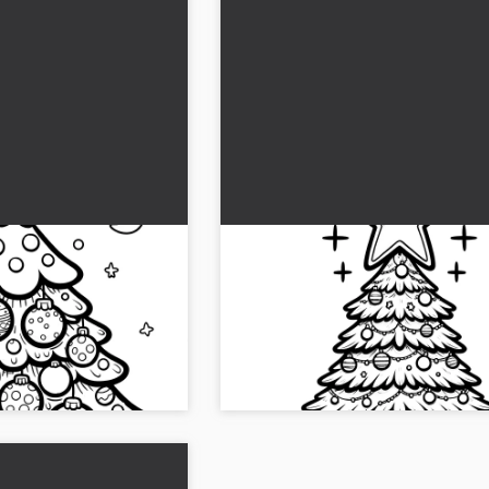
ärityskuva:
Joulukuusessa tähti väritysk
loilla
tulostettava
en odottaa: Lataa
Lataa ilmainen väritettävä kuva joulu
ityskuva joulukuusesta ja
tähdellä. 🎄 Ihanteellinen tulostamista
värittämistä varten....