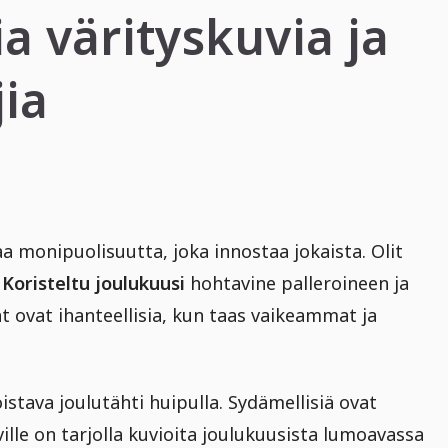
ia värityskuvia ja
jia
aa monipuolisuutta, joka innostaa jokaista. Olit
.
Koristeltu joulukuusi
hohtavine palleroineen ja
vat ovat ihanteellisia, kun taas vaikeammat ja
istava joulutähti huipulla. Sydämellisiä ovat
ville on tarjolla kuvioita joulukuusista lumoavassa