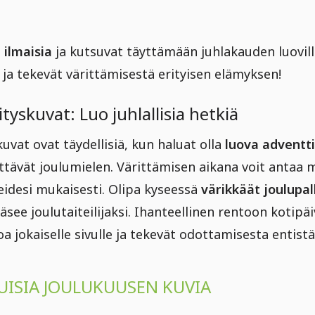
 ilmaisia
ja kutsuvat täyttämään juhlakauden luovil
 ja tekevät värittämisestä erityisen elämyksen!
tyskuvat: Luo juhlallisia hetkiä
uvat ovat täydellisiä, kun haluat olla
luova adventt
tävät joulumielen. Värittämisen aikana voit antaa mi
eidesi mukaisesti. Olipa kyseessä
värikkäät joulupal
ääsee joulutaiteilijaksi. Ihanteellinen rentoon kotip
oa jokaiselle sivulle ja tekevät odottamisesta entist
ISIA JOULUKUUSEN KUVIA