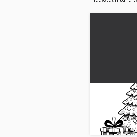
Juhlapukuinen ku
Värityskuva
Juhlapukuinen kuusipu
että värität sen. 🎄 Ha