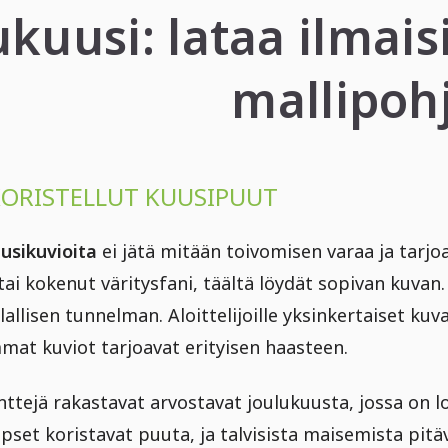
ukuusi: lataa ilmais
mallipoh
KORISTELLUT KUUSIPUUT
usikuvioita
ei jätä mitään toivomisen varaa ja tarjo
 tai kokenut väritysfani, täältä löydät sopivan kuvan
lallisen tunnelman. Aloittelijoille yksinkertaiset ku
mat kuviot tarjoavat erityisen haasteen.
nttejä rakastavat arvostavat joulukuusta, jossa on lo
lapset koristavat puuta, ja talvisista maisemista pitä