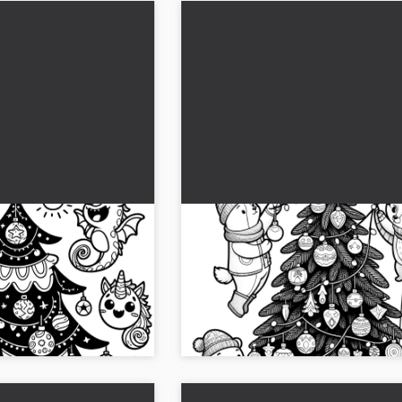
tähtien ja pallon
Joulukuusi eläimillä - ilmainen
uva)
värityskuva
 kuva joulukuusesta
Värityskuva: Joulukuusi ympäröity sulo
en kanssa! 🎄 Nyt
eläimillä. 🎄 Lataa korkealaatuinen ja 
JPG-tiedosto....