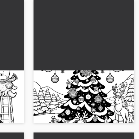
Joulukuusi eläimillä & joulupalloilla
(väritettävä kuva)
isilla
Luova värityskuva joulukuusella, eläimillä ja
ilmainen
joulupalloilla. 🎄 Lataa nyt ilmaiseksi....