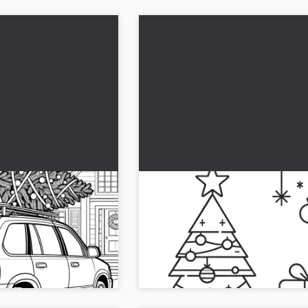
a - ilmainen
Joulukuusi: helppo väritysku
lapsille
ta tämän värityskuvan
Anna luovuutesi virrata vapaasti joul
on päällä. 🎄 Lataa kuva
värityskuvan parissa. 🎄 Helppo, ilma
lapsille!...