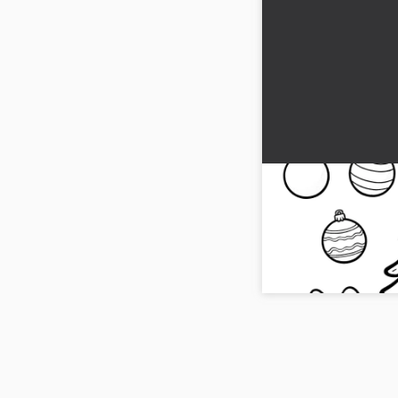
Joulukuusenkorist
värityskuva
Värityskuva joulukuuse
lahjoilla. 🎄 Lataa värit