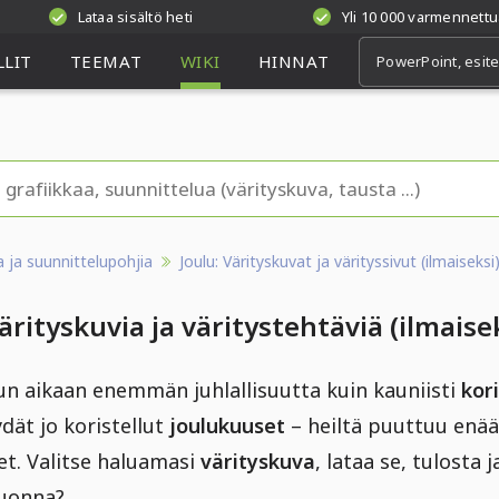
Lataa sisältö heti
Yli 10 000 varmennettu
LIT
TEEMAT
WIKI
HINNAT
aa ja suunnittelupohjia
Joulu: Värityskuvat ja värityssivut (ilmaiseksi
ärityskuvia ja väritystehtäviä (ilmaise
n aikaan enemmän juhlallisuutta kuin kauniisti
kor
dät jo koristellut
joulukuuset
– heiltä puuttuu enää 
et. Valitse haluamasi
värityskuva
, lataa se, tulosta 
vuonna?