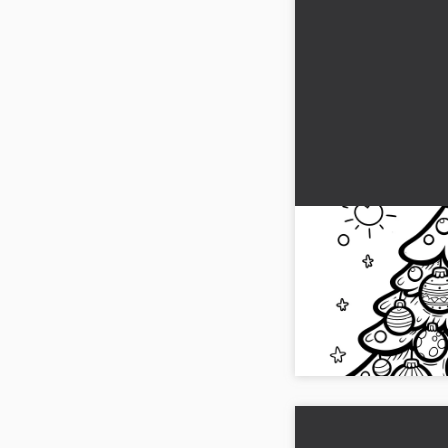
Yksinkertainen v
Joulupuu joulupal
Jouluisen maalaushetk
ilmainen ja helppo vär
kuulista....