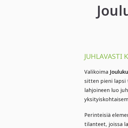
Joul
JUHLAVASTI 
Valikoima
Jouluku
sitten pieni lapsi
lahjoineen luo juh
yksityiskohtaisem
Perinteisiä eleme
tilanteet, joissa 