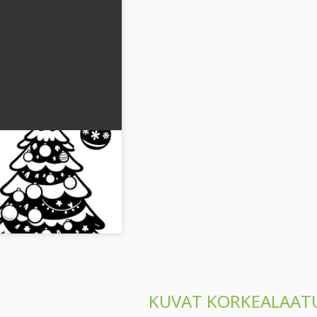
eet ja lahjat -
nkoristeilla, kuusella ja
yskuva nyt ilmaiseksi....
KUVAT KORKEALAAT