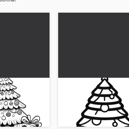
usi lahjoineen:
Joulukuusi jouluna: yksinker
värityskuva
u lahjoineen odottaa,
Väritä joulukuusi juhlakoristeilla joulu
e ilmainen värityskuva!...
🎄 Lataa yksinkertainen värityskuva pi
lapsille ilmaiseksi....