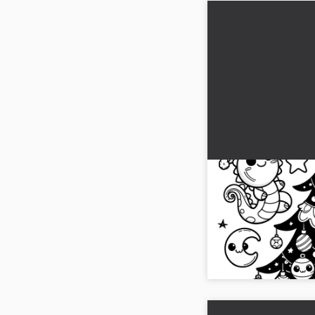
Joulukuusi kuun, 
kanssa (väritysk
Lataa korkealaatuinen
kuun, tähtien ja palloj
saatavilla ilmaiseksi!...