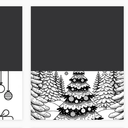
va
Joulukuusi koristeltu joulupalloilla
(värityskuva)
ukuusi-
Kaunis, koristeltu joulukuusi joulupalloineen
inen aihe
värityskuvana. 🎄 Lataa kuva ilmaiseksi....