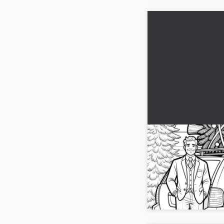
Joulukuusi autoss
värityskuva
Jouluisia inspiraatioi
avulla - joulukuusi aut
ilmaiseksi!...