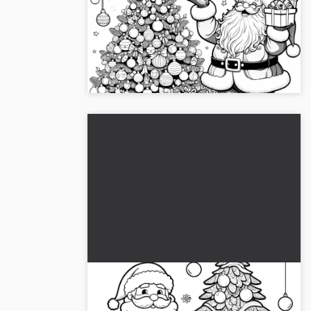
Joulupukki, monet lahjat &
joulukuusi (värityskuva)
Iloinen joulupukki lahjojen kanssa kuusen
alla värityskuva. 🎅 Lataa nyt ilmaiseksi!...
Joulupukki, lahjat, joulukuusi:
yksinkertainen värityskuva