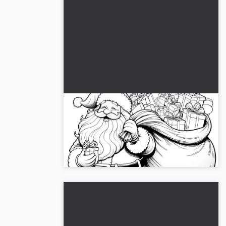
Joulupukki lahjasäkki täynnä:
Värityskuva ilmaiseksi
Löydä joulupukki lahjasäkin kanssa
värityskuvana. 🎅 Lataa nyt ilmaiseksi!...