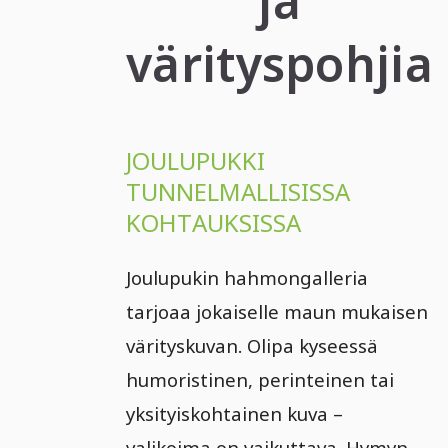
ja
värityspohjia
JOULUPUKKI
TUNNELMALLISISSA
KOHTAUKSISSA
Joulupukin hahmongalleria
tarjoaa jokaiselle maun mukaisen
värityskuvan. Olipa kyseessä
humoristinen, perinteinen tai
yksityiskohtainen kuva –
valikoima on vaikuttava. Hymyn