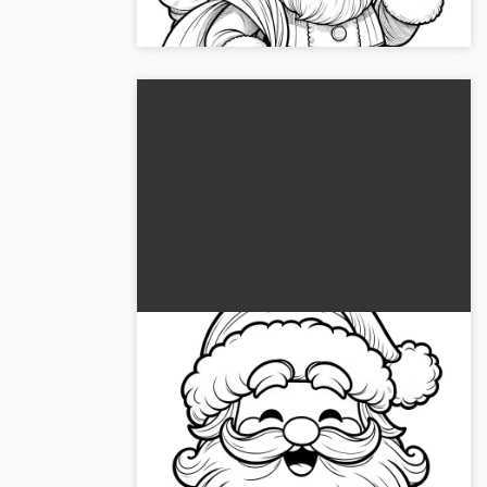
koko perheelle! 🎅 Lataa kuva ilmaiseksi....
Joulupukin kasvot tulostettavaksi
ja väritettäväksi
Perinteinen joulupukin kasvot
tulostettavaksi ja väritettäväksi. Lataa nyt
ilmaiseksi....