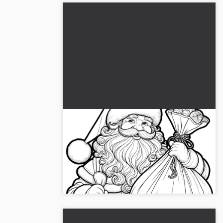
Hymyilevä joulupukki säkin kanssa
(ilmainen värityskuva)
Hanki värityskuva hymyilevästä joulupukista
ja säkistä. Ihanteellinen tulostettavaksi. 🎅
Lataa se ilmaiseksi!...