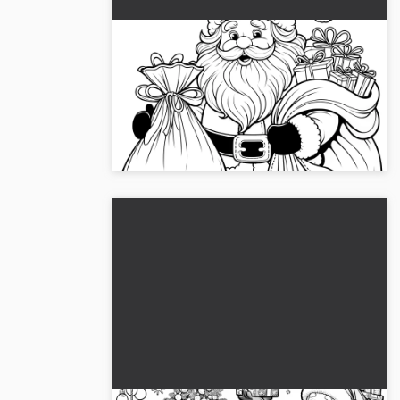
Joulupukki lahjasäkin kanssa:
Värityskuva ilmaiseksi
Iloinen joulupukki ja lahjasäkki odottavat,
että värität ne. 🎅 Hanki ilmainen
värityskuva!...