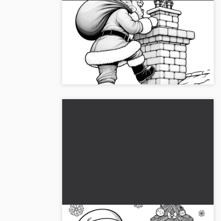
Joulupukki savupiipulla lahjasäkkiä
kantamassa (värityskuva)
Kokemus joulupukki savupiipun vieressä
lahjasäkin kanssa. Lataa ilmainen
värityskuva!...
Joulupukki ja kuusi: Värityskuva