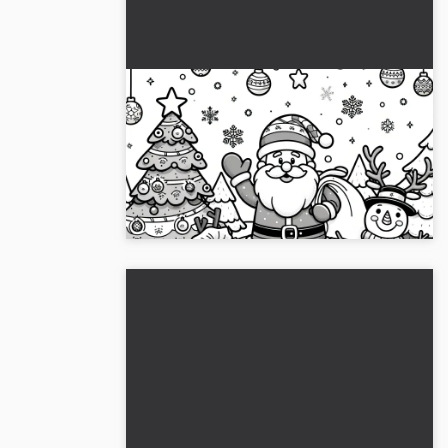
Joulupukki, lumiukko, joulukuusi:
helppo värityskuva
Hämmästy joulupukkia, lumiukkoa ja
kuusipuuta yksinkertaisena värityskuvana.
🎅 Lataa nyt ilmaiseksi....