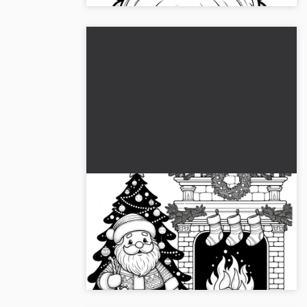
Joulupukki takan edessä kuusen
kanssa (Värityskuva)
Joulupukki seisoo takan edessä kirkkaan
joulukuusen edessä. 🎅 Hae ilmainen
jouluisen värityskuvan....