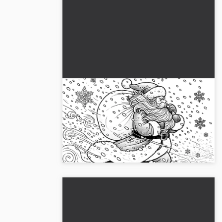
Värityskuva: Joulupukki
lumimyrskyssä
Lataa nyt ilmainen värityskuva joulupukista
lumimyrskyssä. 🎅 Luo talvinen kohtaus
luovuudellasi....