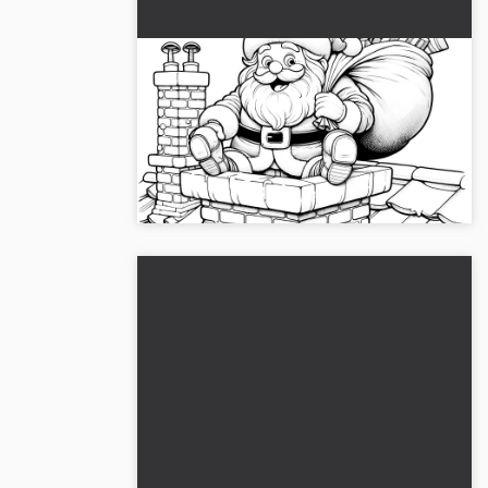
Joulupukki takassa lahjojen
kanssa (väritettävä kuva)
Luova talvipäivän kuva: Joulupukki
savupiipussa, tuo lahjoja. 🎅 Lataa
värityskuva ilmaiseksi!...