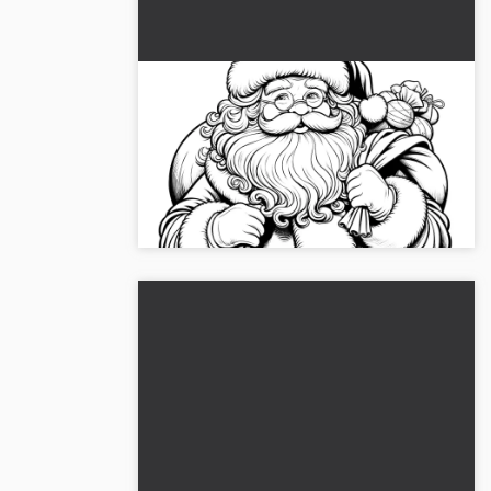
Joulupukki: ilmainen värityskuva
Yksityiskohtainen joulupukkivärityskuva,
täydellinen iloiseen väritykseen joulun
aikaan. 🎅 Lataa nyt ilmaiseksi!...