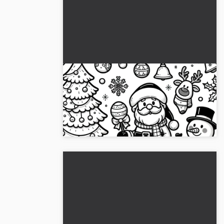
Joulupukki, lumiukko, joulukuusi:
yksinkertainen värityskuva
Lataa ilmainen värityskuva joulupukista,
lumiukosta ja kuusipuusta!...