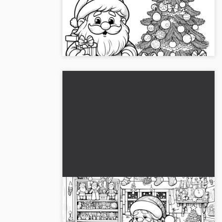
Tässä kuvassa näet joulupukin ja kuusen.
🎅 Lataa se ilmaiseksi ja väritä se....
Joulupukki monien lahjojen
kanssa: ilmainen värityskuva
Ilmainen värityskuva joulupukista ja monista