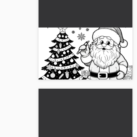
Joulupukki lahjojen kanssa &
joulukuusi (värityskuva)
Hanki meiltä joulupukkivärityskuva
lahjoineen ja joulukuusineen. Täydellinen
värittämistä varten 🎅 Lataa ilmaiseksi...