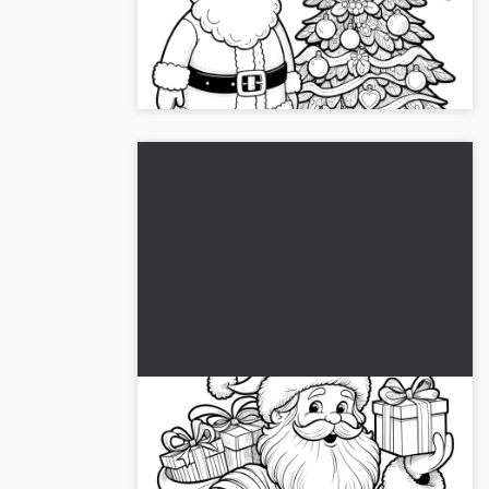
Helppo värityskuva lapsille: Joulupukki,
lahjat ja kuusipuu. 🎅 Lataa nyt ilmaiseksi ja
väritä....
Joulupukki lahjoineen värityskuva
Joulupukki-värityskuva lahjakassilla: väri-iloa