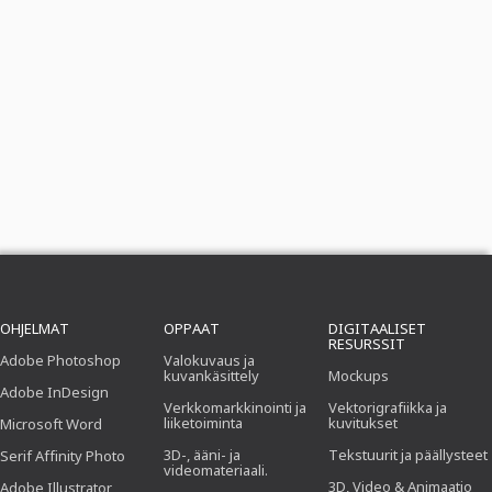
OHJELMAT
OPPAAT
DIGITAALISET
RESURSSIT
Adobe Photoshop
Valokuvaus ja
kuvankäsittely
Mockups
Adobe InDesign
Verkkomarkkinointi ja
Vektorigrafiikka ja
liiketoiminta
kuvitukset
Microsoft Word
3D-, ääni- ja
Tekstuurit ja päällysteet
Serif Affinity Photo
videomateriaali.
3D, Video & Animaatio
Adobe Illustrator