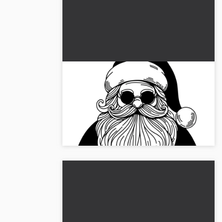
Siisti joulupukki aurinkolaseissa
värityskuvana
Tuo väriä jouluaikaan viileällä
aurinkolasipäisellä joulupukilla. 🎅 Lataa
ilmainen värityskuva!...