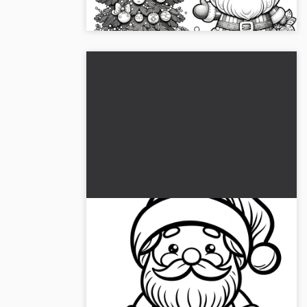
värittämiskuva ilmaiseksi!...
Helppo jouluukko väritettäväksi
(ilmainen)
Yksinkertainen joulupukin kuva lasten
väritykseen. 🎅 Lataa nyt suoraan ja
ilmaiseksi....