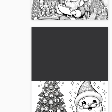
lahjoista. Ihanteellinen joulun aikaan. 🎅
Lataa nyt!...
Joulupukki, joulukuusi ja lahjat
(värityskuva)
Söpö kuva joulupukista, joka on kuvattu
joulupuun ja lahjojen kanssa. 🎅 Lataa