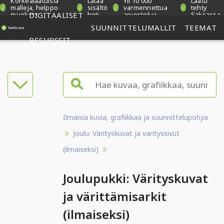
Korkealaatuisia
Lataa
Yli 10 000
Laatu
malleja, helppo
sisältö
varmennettua
tehty
muokata
DIGITAALISET
heti
arvostelua
Saksassa
SUUNNITTELUMALLIT
TEEMAT
RESURSSIT
Ilmaisia kuvia, grafiikkaa ja suunnittelupohjia
Joulu: Värityskuvat ja värityssivut
(ilmaiseksi)
Joulupukki: Värityskuvat
ja värittämisarkit
(ilmaiseksi)