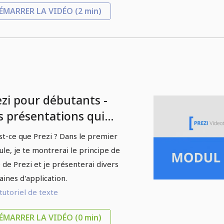
ÉMARRER LA VIDÉO
(2 min)
ezi pour débutants -
s présentations qui
thousiasment - 1.1
st-ce que Prezi ? Dans le premier
troduction
le, je te montrerai le principe de
 de Prezi et je présenterai divers
ines d'application.
tutoriel de texte
ÉMARRER LA VIDÉO
(0 min)