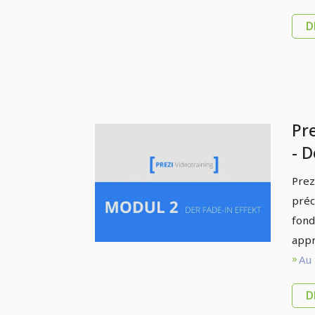
D
Pr
- 
en
Prez
L'
préc
en
fond
appr
Au 
D