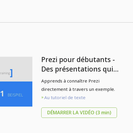
Prezi pour débutants -
Des présentations qui
enchantent - 1.2
Apprends à connaître Prezi
Exemple
directement à travers un exemple.
Au tutoriel de texte
DÉMARRER LA VIDÉO
(3 min)