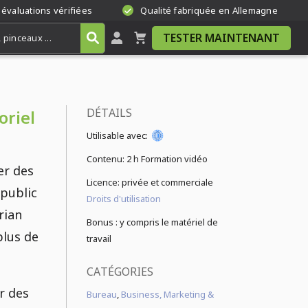
 évaluations vérifiées
Qualité fabriquée en Allemagne
TESTER MAINTENANT
DÉTAILS
oriel
Utilisable avec:
Contenu:
2 h Formation vidéo
er des
Licence: privée et commerciale
 public
Droits d'utilisation
rian
Bonus : y compris le matériel de
plus de
travail
CATÉGORIES
r des
Bureau
,
Business, Marketing &