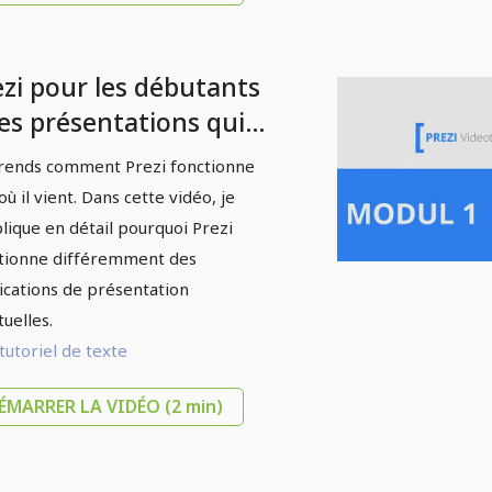
ezi pour les débutants
Des présentations qui
chantent - 1.3 Le
ends comment Prezi fonctionne
ncipe de base de Prezi
où il vient. Dans cette vidéo, je
plique en détail pourquoi Prezi
tionne différemment des
ications de présentation
tuelles.
tutoriel de texte
ÉMARRER LA VIDÉO
(2 min)