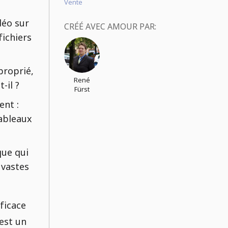
Vente
déo sur
CRÉÉ AVEC AMOUR PAR:
fichiers
proprié,
René
-il ?
Fürst
ent :
tableaux
que qui
 vastes
ficace
est un