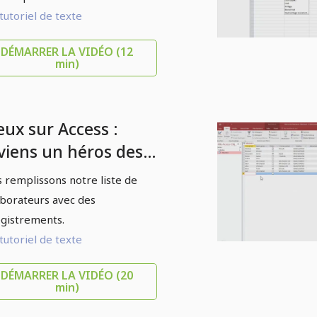
tutoriel de texte
DÉMARRER LA VIDÉO
(12
min)
eux sur Access :
viens un héros des
nnées - 2,5
 remplissons notre liste de
registrements pour la
aborateurs avec des
ste des employés
gistrements.
tutoriel de texte
DÉMARRER LA VIDÉO
(20
min)