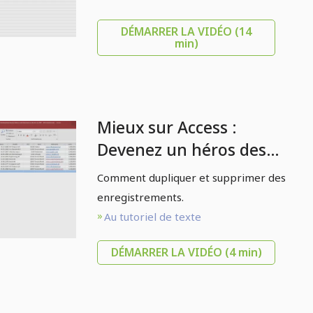
DÉMARRER LA VIDÉO
(14
min)
Mieux sur Access :
Devenez un héros des
données - 2.6 Dupliquer
Comment dupliquer et supprimer des
et supprimer des
enregistrements.
enregistrements
Au tutoriel de texte
DÉMARRER LA VIDÉO
(4 min)