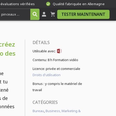
 évaluations vérifiées
Qualité fabriquée en Allemagne
TESTER MAINTENANT
DÉTAILS
créez
Utilisable avec:
o des
Contenu:
8 h Formation vidéo
Licence: privée et commerciale
me
Droits d'utilisation
t tu
Bonus : y compris le matériel de
René
travail
s de
CATÉGORIES
données
Bureau
,
Business, Marketing &