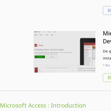
D
Mi
De
do
De q
201
inst
Au 
D
Microsoft Access : Introduction