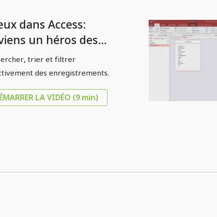
eux dans Access:
viens un héros des
nnées - 2.7
ercher, trier et filtrer
hercher, trier et
ctivement des enregistrements.
trer les
ÉMARRER LA VIDÉO
(9 min)
registrements