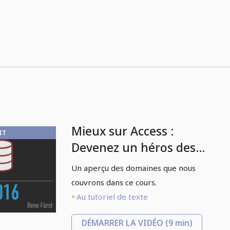
Mieux sur Access :
IT
Devenez un héros des
données - 1.2
Un aperçu des domaines que nous
Entraînement Access
couvrons dans ce cours.
2016 : Programme
Au tutoriel de texte
DÉMARRER LA VIDÉO
(9 min)