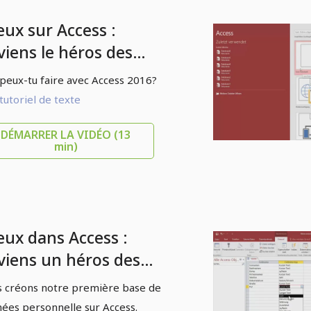
eux sur Access :
viens le héros des
nnées - 2.1 Access
peux-tu faire avec Access 2016?
16 : Exemples
tutoriel de texte
DÉMARRER LA VIDÉO
(13
min)
eux dans Access :
viens un héros des
nnées - 2.3 Mon
 créons notre première base de
emier base de données
ées personnelle sur Access.