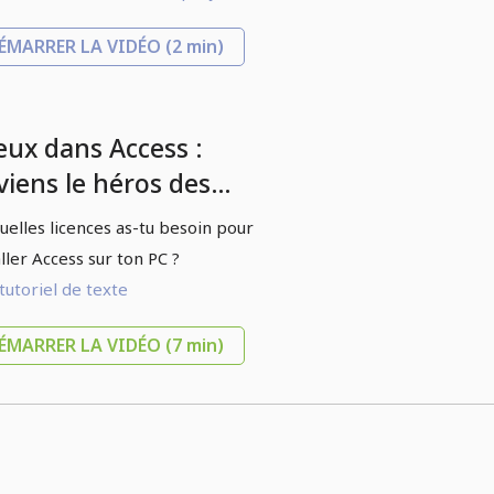
ÉMARRER LA VIDÉO
(2 min)
eux dans Access :
viens le héros des
nnées - 1.3 Access
uelles licences as-tu besoin pour
6 : Licence
aller Access sur ton PC ?
tutoriel de texte
ÉMARRER LA VIDÉO
(7 min)