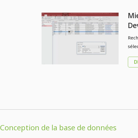
Mi
De
do
Rech
Rec
séle
fil
D
en
Conception de la base de données