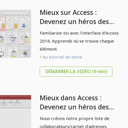
Mieux sur Access :
Devenez un héros des
données - 2.2 Access
Familiarise-toi avec l'interface d'Access
2016: Interface.
2016. Apprends où se trouve chaque
élément.
Au tutoriel de texte
DÉMARRER LA VIDÉO
(9 min)
Mieux dans Access :
Devenez un héros des
données - Créer une
Nous créons notre propre liste de
table d'exemple 2.4
collaborateurs/carnet d'adresses.