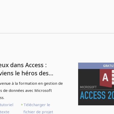
eux dans Access :
GRATU
viens le héros des
nnées - 1.1 Intro
venue à la formation en gestion de
s de données avec Microsoft
ss.
tutoriel
Télécharger le
texte
fichier de projet