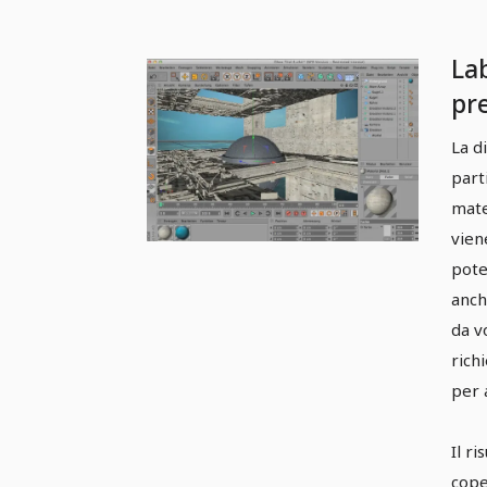
La
pr
La d
part
mate
vien
pote
anch
da v
richi
per 
Il r
cope