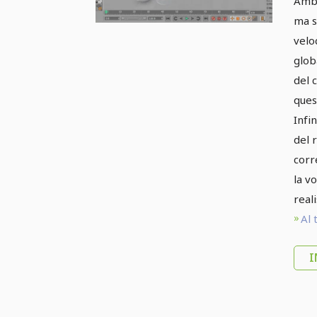
Ambi
ma s
velo
glob
del 
ques
Infi
del 
corr
la v
reali
Al 
I