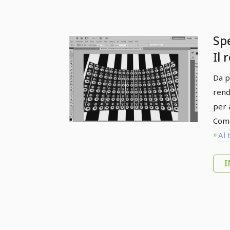
Spe
Il 
Da p
rend
per 
Come
Al 
I