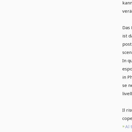
kann
verä
Das 
ist 
post
scen
In q
espo
in P
se n
livel
Il r
cope
Al 