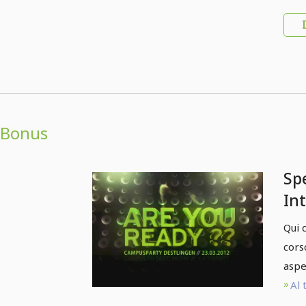
Bonus
Spe
In
Qui 
cors
aspet
Al 