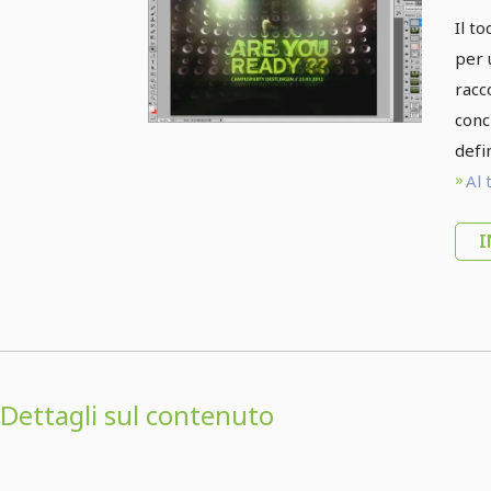
Il t
per 
racc
conc
defi
Al 
I
Dettagli sul contenuto