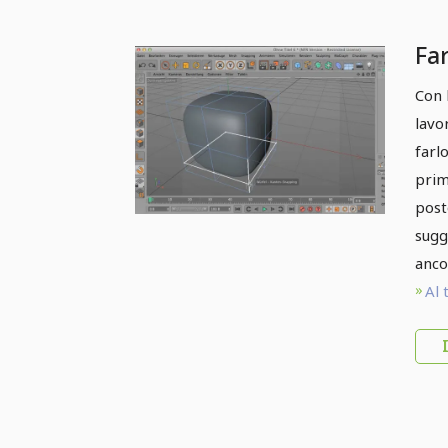
Far
Con 
lavo
farl
prim
post
sugg
anco
Al 