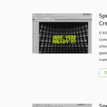
Spe
Cr
tit
Il 3
Come
otte
ques
train
I
Spe