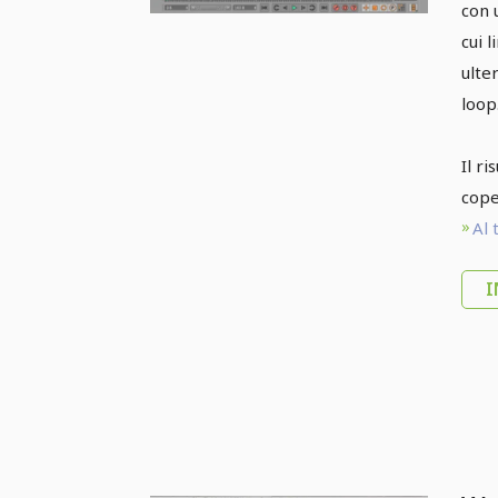
con 
cui 
ulte
loop
Il r
cope
Al 
I