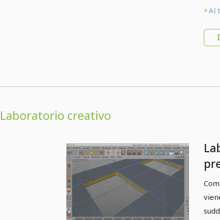
Al 
Laboratorio creativo
La
pr
Come
vien
sudd