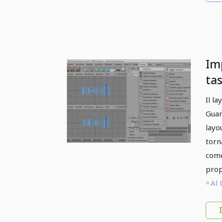
Imp
tas
Il l
Guar
layo
torn
come
propr
Al 