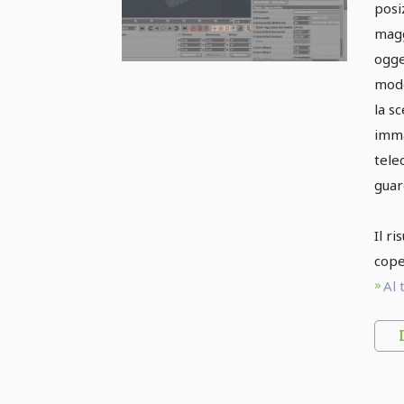
posi
magg
ogge
modo
la s
imma
tele
guar
Il r
cope
Al 