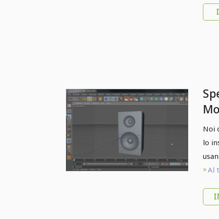
Spe
Mo
del
Noi 
lo i
usan
Al 
I