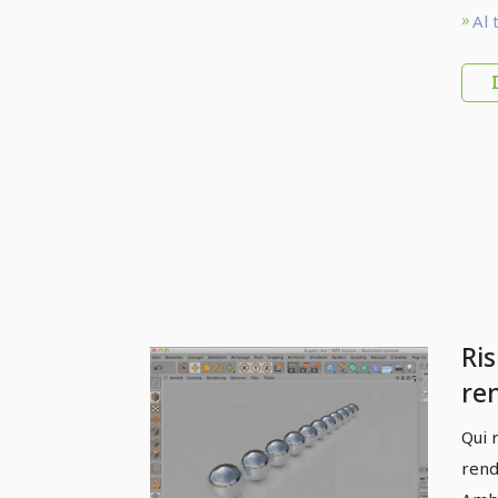
Al 
Ri
re
Qui 
rend