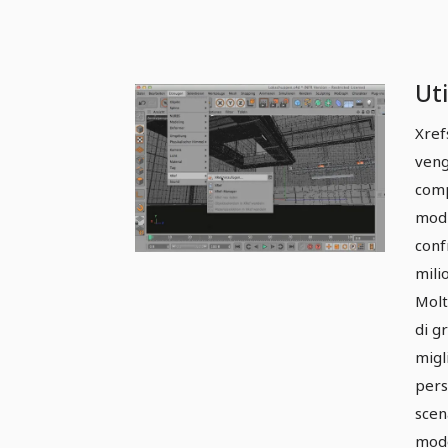
Uti
Xref
veng
comp
modi
conf
mili
Molt
di g
migl
pers
scen
modo