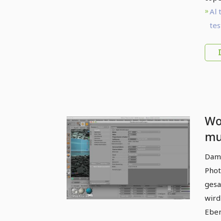
Al 
tes
Wo
mu
Dami
Phot
gesa
wird
Eben