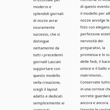
di questo evento
moderni e
il modello per a
splendidi giornali
nozze avvolge le
di nozze avrai
foto con eleganz
sicuramente
perfezione esteti
successo, che si
nervosità dei
distingue
preparativi, la
nettamente da
promessa e lo s
tutti i precedenti
delle fedi, il bac
giornali! Lasciati
unisce e il ballo v
supportare con
matrimonio...
questo modello
Conservate tutto
nella creazione,
in una cornice ch
scegli il layout
vorrete guardar
adatto e dedicati
ancora e ancora.
semplicemente ai
Inserite le vostre
contenuti.