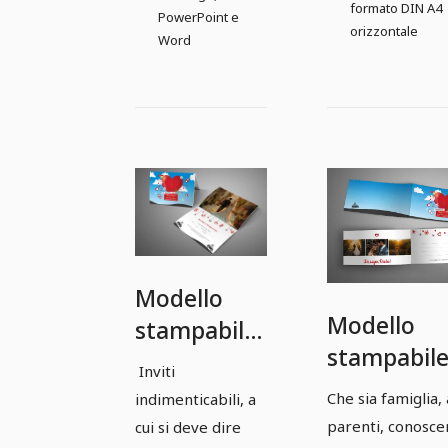
formato DIN A4
PowerPoint e
orizzontale
Word
Modello
Modello
stampabile
stampabile
per invito di
Inviti
biglietto di
matrimonio
Che sia famiglia, 
indimenticabili, a
ringrazia
- Versione
parenti, conosce
cui si deve dire