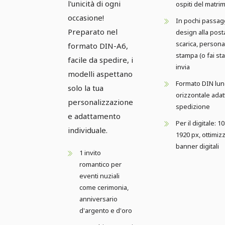
l'unicità di ogni
ospiti del matri
occasione!
In pochi passagg
Preparato nel
design alla post
scarica, persona
formato DIN-A6,
stampa (o fai st
facile da spedire, i
invia
modelli aspettano
Formato DIN lu
solo la tua
orizzontale adat
personalizzazione
spedizione
e adattamento
Per il digitale: 1
individuale.
1920 px, ottimiz
banner digitali
1 invito
romantico per
eventi nuziali
come cerimonia,
anniversario
d'argento e d'oro