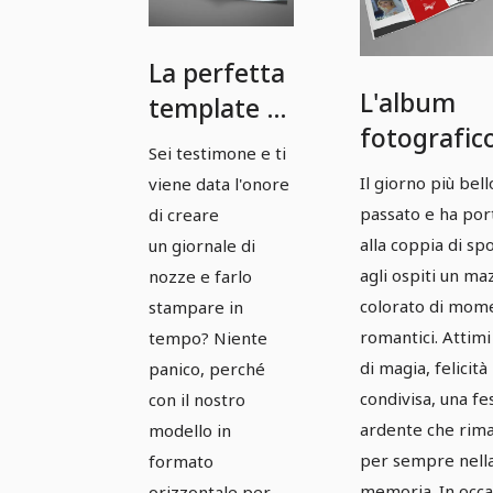
La perfetta
L'album
template di
fotografico
giornale
Sei testimone e ti
nozze perf
per
Il giorno più bell
viene data l'onore
- Versione 
matrimoni
passato e ha por
di creare
in formato
alla coppia di spo
un giornale di
agli ospiti un ma
nozze e farlo
orizzontale
colorato di mom
stampare in
- Versione 2
romantici. Attimi
tempo? Niente
di magia, felicità
panico, perché
condivisa, una fe
con il nostro
ardente che rim
modello in
per sempre nell
formato
memoria. In occ
orizzontale per