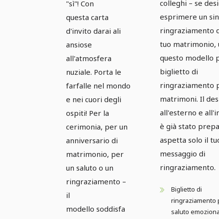
per
04
colleghi – se des
"sì"! Con
matrimoni
esprimere un si
questa carta
ringraziamento d
Versione 4
d'invito darai ali
tuo matrimonio, u
ansiose
questo modello 
all'atmosfera
biglietto di
nuziale. Porta le
ringraziamento 
farfalle nel mondo
matrimoni. Il des
e nei cuori degli
all'esterno e all'
ospiti! Per la
è già stato prep
cerimonia, per un
aspetta solo il tu
anniversario di
messaggio di
matrimonio, per
ringraziamento.
un saluto o un
ringraziamento –
Biglietto di
il
ringraziamento 
modello soddisfa
saluto emoziona