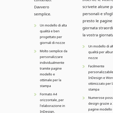
scrivete alcune 
Davvero
personali e sfogl
semplice.
presto le pagine
Un modello di alta
giornata straordi
qualità e ben
la vostra giornat
progettato per
giornali di nozze
Un modello di al
Molto semplice da
qualità per albu
personalizzare
nozze
individualmente
Facilmente
tramite pagine
personalizzabile
modello e
InDesign e Wor
ottimale per la
ottimizzato per l
stampa
stampa
Formato A4
Numerose possib
orizzontale, per
design grazie a 
l'elaborazione in
pagine modello 
InDesign,