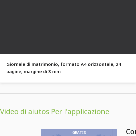
Giornale di matrimonio, formato A4 orizzontale, 24
pagine, margine di 3 mm
Video di aiutos Per l'applicazione
Com
GRATIS