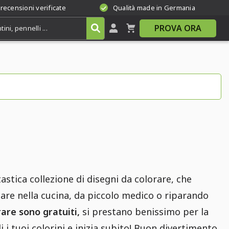
 recensioni verificate
Qualità made in Germania
PROVA ORA
astica collezione di disegni da colorare, che
iocare nella cucina, da piccolo medico o riparando
rare sono gratuiti,
si prestano benissimo per la
i tuoi colorini e inizia subito! Buon divertimento