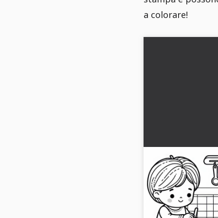
a colorare!
Il bambino cucin
nella cucina da g
colorare gratuito
Un'immagine da colora
bambini che giocano in
gratuitamente e coloral