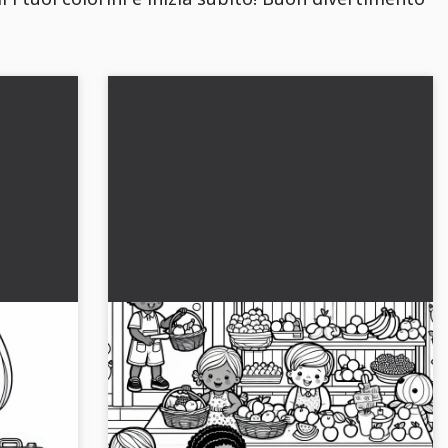
attolo
I bambini comprano e vendono
zi -
frutta in modo ludico nel negozio
del commerciante - disegno da
e di un
Scopri il disegno da colorare con i bambini nel
colorare gratuito
o. Adesso
negozio di alimentari. Scarica gratuitamente il
.
modello creativo e colora con colori vivaci....