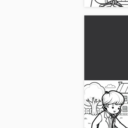
Due bambini gioca
dottore e il pazi
valigetta del dot
In questa immagine da
colorare gratuit
bambini, uno come dot
paziente. Scarica l'i
colorala!...