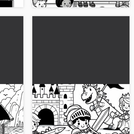
Bambini come cavalieri difendono il
ti
loro castello dei cavalieri contro
rio –
draghi di giocattolo - Modello da
bambini
Scarica il disegno gratuito di bambini nei panni
colorare gratis
mente e
di cavalieri che difendono il loro castello contro
draghi di giocattolo. Scarica e colora adesso!...