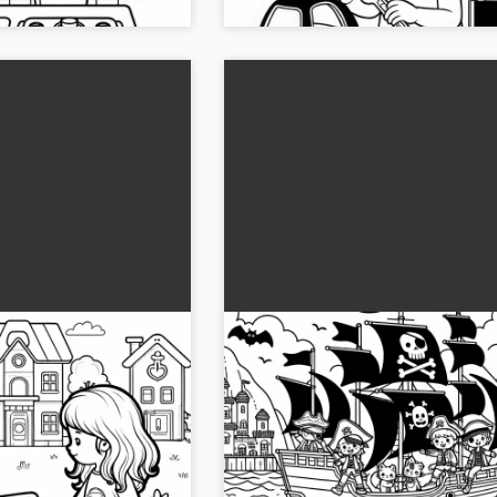
no a fare il
I bambini giocano ai pirati e
ente con la
navigano con la nave dei pira
tore - Disegno da
attraverso un mare immagina
 colorare vedi due
Scopri il disegno da colorare, dove i 
o
Disegno da colorare gratuito
tore e l'altro come
navigano da pirati. Scaricalo gratuita
mmagine gratuitamente e
diventa creativo – prova subito!...