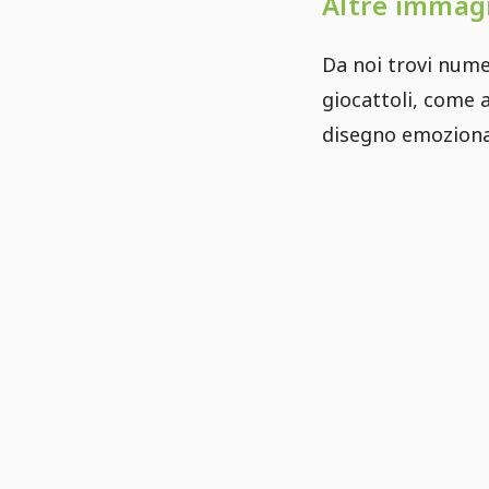
Altre immagi
Da noi trovi num
giocattoli, come
disegno emozionan