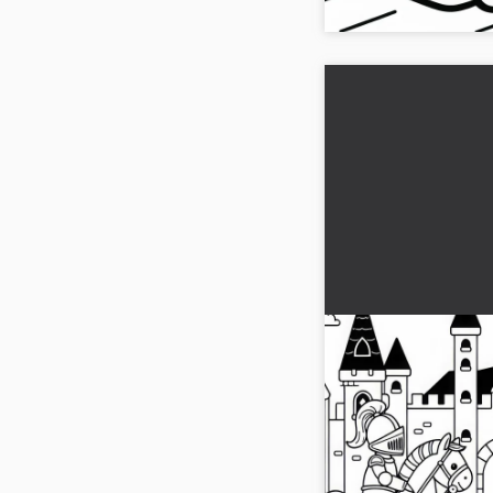
Il bambino fa la r
castello dei caval
- Modello da colo
Scopri il coinvolgente
un bambino nei panni d
un castello di cavalieri
Scarica l'imm...