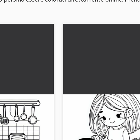
a in modo ludico
Bambino ripara un'auto gioc
ioco - Modello da
con una cassetta degli attrez
 da scaricare
Pagina da colorare gratuita
re creativa che mostra i
Scarica la fantastica pagina da colorar
 cucina. Scaricala
bambino che ripara un'auto giocattol
a online!...
scaricala e divertiti a essere creativo!..