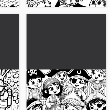
un
I bambini si travestono in modo
a
fantasioso con cappello da pirata e
benda sugli occhi - Disegno da
 salvano
Scopri un fantastico disegno da colorare con
colorare gratuito
orare
bambini travestiti da pirati. Scaricalo ora e
diventa creativo!...