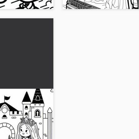
egina e visita il
ieri per l'ora del tè
rare gratuito
 disegno da colorare di
i una regina che visita
 durante l'ora del tè.