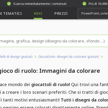
Scarica immediatamente i contenuti
Più di 10.000
I TEMATICI
WIKI
PREZZI
lli di design gratuiti
Giocattolo: disegni da colorare gratuiti
 gioco di ruolo: Immagini da colorare
vace mondo dei
giocattoli di ruolo!
Qui trovi una fant
 a creare i loro scenari preferiti. Che si tratti di g
sì tanti motivi entusiasmanti!
Tutti i disegni da colo
persino essere colorati direttamente online. Prendi 