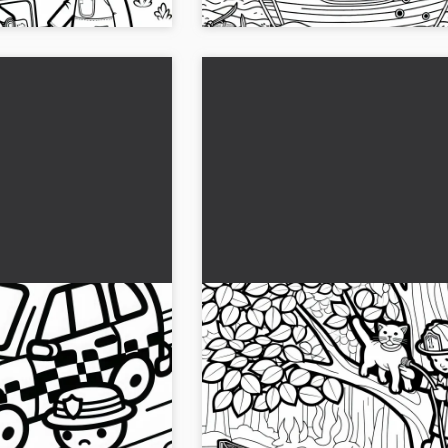
a giocattolo
Pompieri giocattolo salvano 
o ladro di
gatto dall'albero - Disegno d
gno da colorare
colorare gratuito
 disegno da colorare di
Qui puoi vedere dei pompieri mentre
care
izia giocattolo che
un gatto. Scarica ora il disegno da col
dro. Scarica ora
gratuito!...