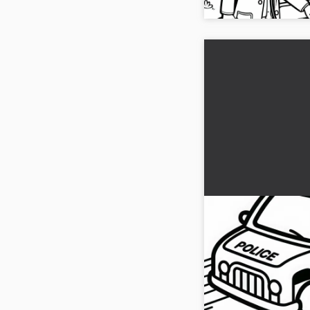
Auto della polizi
insegue un piccol
giocattoli - Dise
Divertiti con il nostro
gratuito da scari
una macchina della pol
inseguita un piccolo la
gratuitamente!...