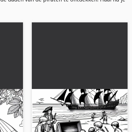
ot -
Aan het strand: Kinderen met
schatkist - kleurplaat voor piraten
gratis
een kind
Ontdek de spannende kleurplaat met kinderen
is en
op het strand en een schatkist. Download het
nu gratis!...