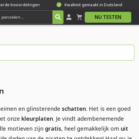
eerde beoordelingen
Kwaliteit gemaakt in Duitsland
NU TESTEN
en
heimen en glinsterende
schatten
. Het is een goed
met onze
kleurplaten
. Je vindt adembenemende
Alle motieven zijn
gratis
, heel gemakkelijk om
uit
fde daden van de piraten te ontdekken! Haal nu je