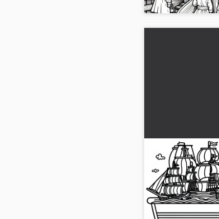
Speelgoed Zeilbo
voor Piraten - G
Ontdek de opwindend
met deze kleurplaat. 
afbeelding!...