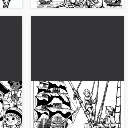
deelt
Jongen oefent klimmen aan touwen
op het zeilschip - kleurplaat voor
piraten gratis
nde die
Beleef de spannende kleurplaat van een
ad en de
jongen op een zeilschip. Download het gratis
.
en geef het leven!...