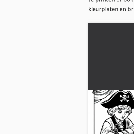
kleurplaten en br
Twee kinderen 
schatkaart op pa
piraten gratis
De kinderen tekenen 
kleine piraten. Downl
kleurplaat en ontdek d