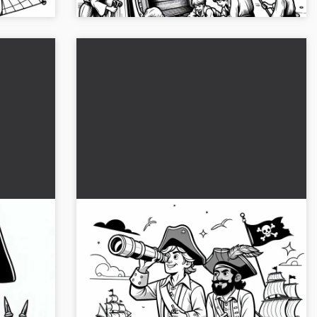
oed -
Kapitein en stuurman met
telescoop - Kleurplaat voor piraten
Gratis
 een kind
Haal de kleurplaat van de kapitein en de
euren,
stuurman met verrekijker. Dit gratis kleurplaat
brengt avontuur in de kinderkamer. Nu
downloaden!...