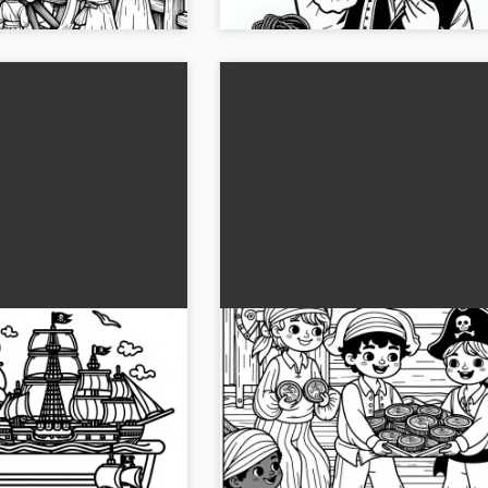
ten Kleurplaat
Piratenbende van kinderen 
ratis Aanbieding
goudmunten uit - Kleurplaat
piraten gratis
e wereld van piraten
Haal de kleurplaat van een piratenbe
Download nu de gratis
goudstukken uitdeelt. Gratis downlo
mogelijkheid om online in te kleuren...