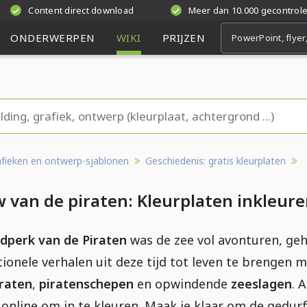
Content direct download
Meer dan 10.000 gecontrol
ONDERWERPEN
WIKI
PRIJZEN
rafieken en ontwerp-sjablonen
Geschiedenis: gratis kleurplaten
van de piraten: Kleurplaten inkleur
dperk van de Piraten
was de zee vol avonturen, ge
ionele verhalen uit deze tijd tot leven te brengen 
iraten
,
piratenschepen
en opwindende
zeeslagen
. 
online om in te kleuren. Maak je klaar om de gedur