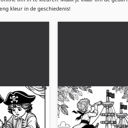
eng kleur in de geschiedenis!
tekenen een
Kind klimt op houten speelbo
pier – Kleurplaat
Kleurplaat voor piratenfans
een schatkaart voor
Ervaar een spannend kleurplaat met 
oad nu de gratis
op een speelboot. Download het grat
e avonturen!...
kleur het online in!...