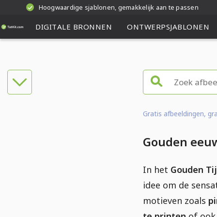
Hoogwaardige sjablonen, gemakkelijk aan te passen
DIGITALE BRONNEN
ONTWERPSJABLONEN
Gratis afbeeldingen, g
Gouden eeuw 
In het
Gouden Tij
idee om de sensat
motieven zoals
p
te printen
of ook 