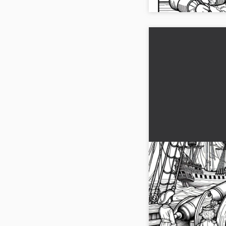
Piratenkinderen
boord van een zei
voor piratenfans
Ervaar het avontuur m
boord van een zeilsc
gratis kleurplaat en g
draai....