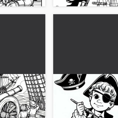
 met kanon aan
Kind met ooglap en piratenh
lschip - Kleurplaat
Kleurplaat gratis
et piratenkinderen aan
Ontdek de spannende kleurplaat van
hip. Download nu de
als piraat. Gratis downloaden en inkl
eef het jouw persoonlijke
start nu!...