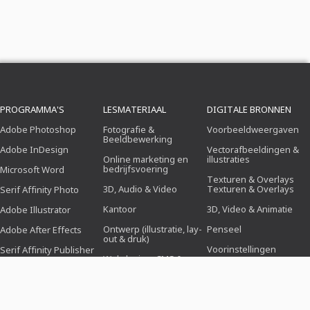
PROGRAMMA'S
LESMATERIAAL
DIGITALE BRONNEN
Adobe Photoshop
Fotografie &
Voorbeeldweergaven
Beeldbewerking
Adobe InDesign
Vectorafbeeldingen &
Online marketing en
illustraties
bedrijfsvoering
Microsoft Word
Texturen & Overlays
3D, Audio & Video
Texturen & Overlays
Serif Affinity Photo
Kantoor
3D, Video & Animatie
Adobe Illustrator
Ontwerp (illustratie, lay-
Penseel
Adobe After Effects
out & druk)
Voorinstellingen
Serif Affinity Publisher
Webdesign, CMS &
Ontwikkeling
Photoshop-acties
Kunstmatige
Icons
intelligentie & trends