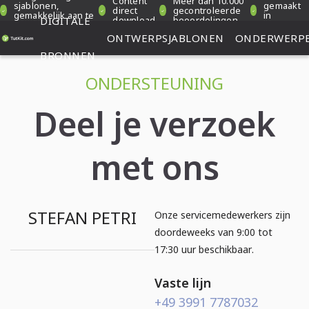
Content
Meer dan 10.000
sjablonen,
gemaakt
direct
gecontroleerde
gemakkelijk aan te
in
DIGITALE
download
beoordelingen
passen
Duitsland
ONTWERPSJABLONEN
ONDERWERP
BRONNEN
ONDERSTEUNING
Deel je verzoek
met ons
STEFAN PETRI
Onze servicemedewerkers zijn
doordeweeks van 9:00 tot
17:30 uur beschikbaar.
Vaste lijn
+49 3991 7787032