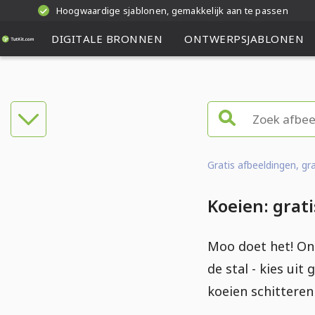
Hoogwaardige sjablonen, gemakkelijk aan te passen
DIGITALE BRONNEN
ONTWERPSJABLONEN
Gratis afbeeldingen, g
Koeien: grat
Moo doet het! O
de stal - kies uit
koeien schitteren