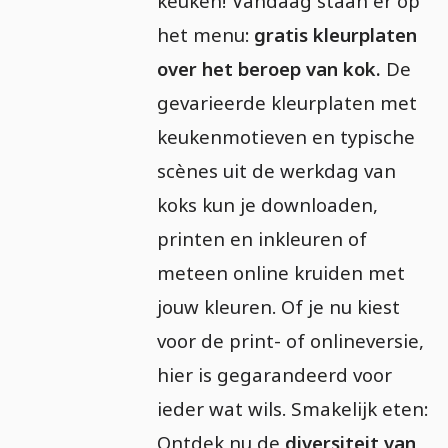
keuken! Vandaag staan er op
het menu:
gratis kleurplaten
over het beroep van kok.
De
gevarieerde kleurplaten met
keukenmotieven en typische
scènes uit de werkdag van
koks kun je downloaden,
printen en inkleuren of
meteen online kruiden met
jouw kleuren. Of je nu kiest
voor de print- of onlineversie,
hier is gegarandeerd voor
ieder wat wils. Smakelijk eten:
Ontdek nu de
diversiteit van