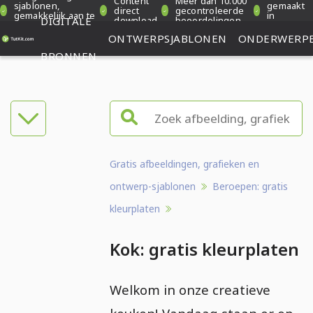
Content
Meer dan 10.000
sjablonen,
gemaakt
direct
gecontroleerde
gemakkelijk aan te
in
DIGITALE
download
beoordelingen
passen
Duitsland
ONTWERPSJABLONEN
ONDERWERP
BRONNEN
Gratis afbeeldingen, grafieken en
ontwerp-sjablonen
Beroepen: gratis
kleurplaten
Kok: gratis kleurplaten
Welkom in onze creatieve