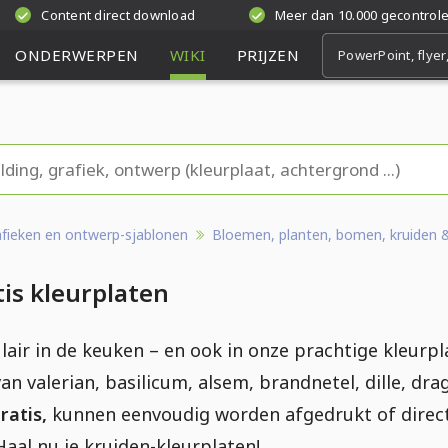
Content direct download
Meer dan 10.000 gecontrol
ONDERWERPEN
WIKI
PRIJZEN
rafieken en ontwerp-sjablonen
Bloemen, planten, bomen, kruiden & 
tis kleurplaten
lair in de keuken – en ook in onze prachtige kleurp
an valerian, basilicum, alsem, brandnetel, dille, dra
ratis,
kunnen eenvoudig worden afgedrukt of direct 
Haal nu je kruiden-kleurplaten!