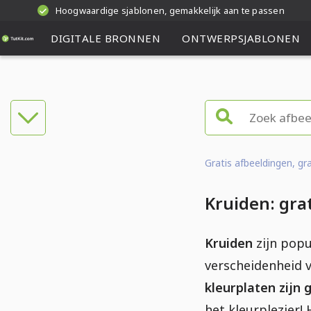
Hoogwaardige sjablonen, gemakkelijk aan te passen
DIGITALE BRONNEN
ONTWERPSJABLONEN
Gratis afbeeldingen, g
Kruiden: gra
Kruiden
zijn popu
verscheidenheid v
kleurplaten zijn g
het kleurplezier! 