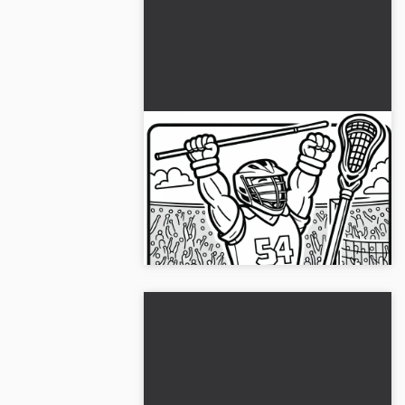
Lacrosse-speler heft
juichend zijn armen na een
doelpunt – Kleurplaat gratis
Download gratis kleurplaat van een
juichende lacrosse-speler en laat hem
stralen! Nu downloaden en inkleuren...