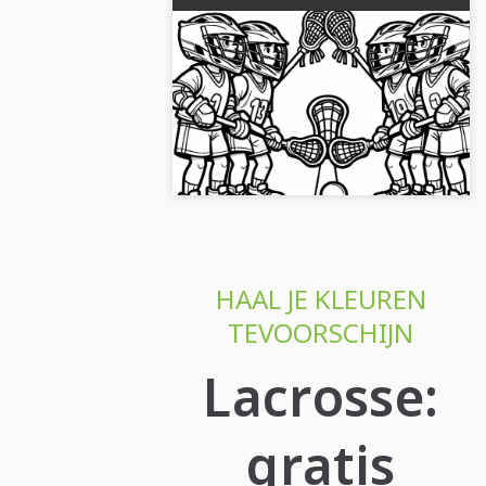
Twee lacrosseteams staan
klaar voor de aftrap -
Kleurplaat gratis
Begin je creatieve kleurervaring met
deze gratis lacrosse-tekening.
Download de afbeelding nu!...
HAAL JE KLEUREN
TEVOORSCHIJN
Lacrosse:
gratis