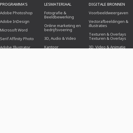
PROGRAMMA'S
LESMATERIAAL
DIGITALE BRONNEN
Adobe Photoshop
Fotografie &
Voorbeeldweergaven
Beeldbewerking
Adobe InDesign
Vectorafbeeldingen &
Online marketing en
illustraties
bedrijfsvoering
Microsoft Word
Texturen & Overlays
3D, Audio & Video
Texturen & Overlays
Serif Affinity Photo
Kantoor
3D, Video & Animatie
Adobe Illustrator
Ontwerp (illustratie, lay-
Penseel
Adobe After Effects
out & druk)
Voorinstellingen
Serif Affinity Publisher
Webdesign, CMS &
Ontwikkeling
Photoshop-acties
Kunstmatige
Icons
intelligentie & trends
ONTWERPSJABLONEN
THEMAWERELDEN
INDUSTRIEËN
Sollicitatiesjablonen
Zaken, Marketing &
Voor fotografen
Verkoop
Groet- &
Voor social media
uitnodigingskaarten
Feesten & Evenementen
manager
Curriculum vitae
Liefde, bruiloft &
Voor medewerkers
romantiek
Flyer & Folder
Voor beeldbewerkers