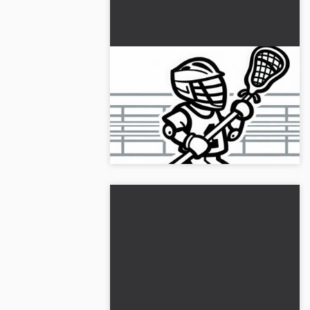
Lacrosse-speler loopt met
een geheven stick over het
veld - kleurplaat gratis
Ontwerp je eigen kleurplaat van een
lacrosse speler. Download het gratis
en kleur het online in!...