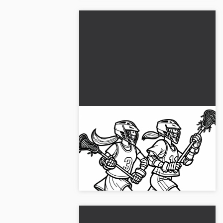
Twee lacrosse-speelster
rennen naast elkaar -
kleurplaat gratis
Ervaar onze kleurplaat met twee
lacrosse-speelsters. Download nu de
gratis kleurplaat!...