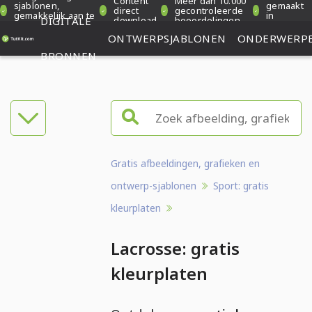
Content
Meer dan 10.000
sjablonen,
gemaakt
direct
gecontroleerde
gemakkelijk aan te
in
DIGITALE
download
beoordelingen
passen
Duitsland
ONTWERPSJABLONEN
ONDERWERP
BRONNEN
Gratis afbeeldingen, grafieken en
ontwerp-sjablonen
Sport: gratis
kleurplaten
Lacrosse: gratis
kleurplaten