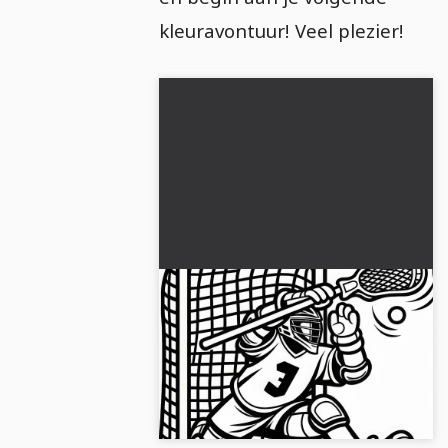
kleuravontuur! Veel plezier!
Lacrossem goalie houdt met
stick bal – Kleurplaat
eenvoudig gratis
Haal dit gratis kleurplaat van een
lacrosse-doelman en geef het jouw
persoonlijke touch!...