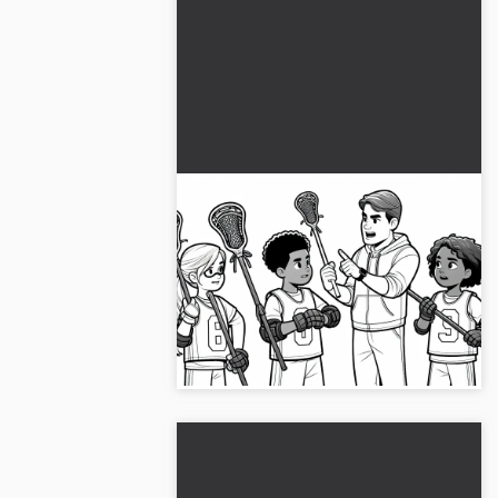
Lacrosse-coach geeft
instructies aan team –
Kleurplaat gratis
Mis de kleurplaat van een
lacrossetrainer die instructies aan zijn
spelers geeft niet. Download het
gratis!...