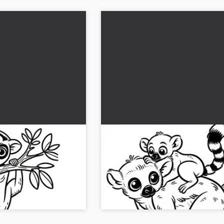
tak – Kleurplaat
Lemurenbaby klemt zich vas
de rug van zijn moeder - Grat
kleurplaat
t van een ringstaartmaki
Ontdek een schattig lemurenbaby dat
de afbeelding gratis en
de rug van zijn moeder vasthoudt. D
t kleuren!...
nu de gratis kleurplaat!...