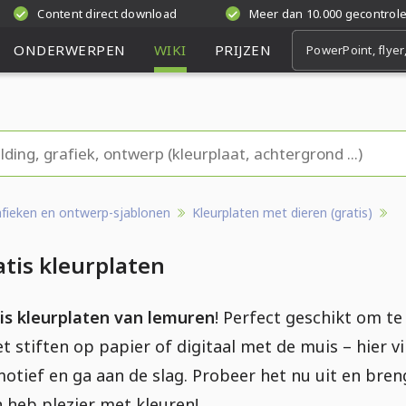
Content direct download
Meer dan 10.000 gecontrol
ONDERWERPEN
WIKI
PRIJZEN
rafieken en ontwerp-sjablonen
Kleurplaten met dieren (gratis)
tis kleurplaten
is kleurplaten van lemuren
! Perfect geschikt om te 
 stiften op papier of digitaal met de muis – hier vin
 motief en ga aan de slag. Probeer het nu uit en bre
n heb plezier met kleuren!