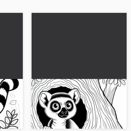
 met
Nieuwsgierige lemur gluurt vanuit
ne tak
boomstam – Kleurplaat gratis
staartmaki
Ervaar de nieuwsgierige lemur uit onze gratis
gratis en
kleurplaat! Download het en begin nu met
kleuren....