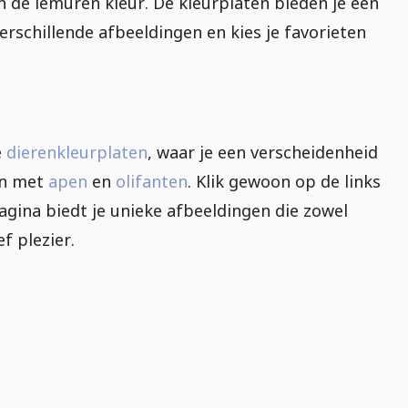
n de lemuren kleur. De kleurplaten bieden je een
rschillende afbeeldingen en kies je favorieten
e
dierenkleurplaten
, waar je een verscheidenheid
ten met
apen
en
olifanten
. Klik gewoon op de links
pagina biedt je unieke afbeeldingen die zowel
f plezier.