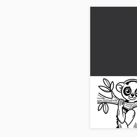
Lemur hangt aan 
gratis
Ontdek onze kleurplaa
op een tak. Download 
breng het tot leven me