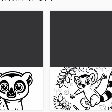
en lemuur om in te
Ringelschwanzlemur springt
ownloaden
uitgespreide armen van de e
naar de andere - Kleurplaat
emur kleurplaat.
Download de kleurplaat van een ring
 kleur hem online in....
die springt! Download de afbeelding 
geniet van creatief kleurplezier....