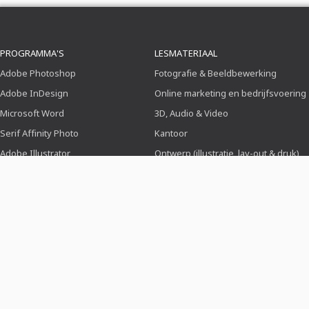
PROGRAMMA'S
LESMATERIAAL
Adobe Photoshop
Fotografie & Beeldbewerking
Adobe InDesign
Online marketing en bedrijfsvoering
Microsoft Word
3D, Audio & Video
Serif Affinity Photo
Kantoor
Adobe Illustrator
Ontwerp (illustratie, lay-out & druk)
Adobe After Effects
Webdesign, CMS & Ontwikkeling
Serif Affinity Publisher
Kunstmatige intelligentie & trends
Hallo, als je vragen hebt, helpen we je graag verder Bel