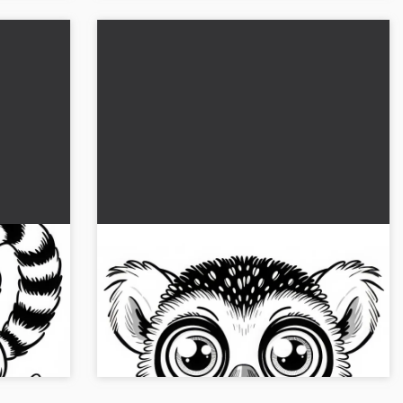
t aan
Lemur kijkt met gigantische ogen
is
recht in de camera - Kleurplaat
gratis
 zich aan
Ontdek de kleurplaat van een nieuwsgierige
ownload
lemuur. Download het gratis en breng het tot
leven!...