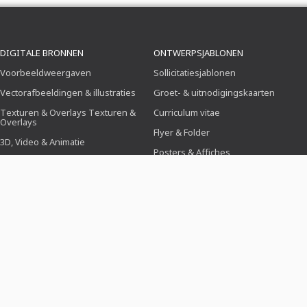
DIGITALE BRONNEN
ONTWERPSJABLONEN
Voorbeeldweergaven
Sollicitatiesjablonen
Vectorafbeeldingen & illustraties
Groet- & uitnodigingskaarten
Texturen & Overlays Texturen &
Curriculum vitae
Overlays
Flyer & Folder
3D, Video & Animatie
Posters & Affiches
Penseel
Bedrijfsidentiteit
Voorinstellingen
Menukaarten
Photoshop-acties
Icons
PRIJZEN EN MODELLEN
HULP EN