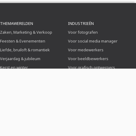
THEMAWERELDEN
INDUSTRIEËN
Zaken, Marketing & Verkoop
Voor fotografen
Feesten & Evenementen
Voor social media manager
Liefde, bruiloft & romantiek
Voor medewerkers
Verjaardag & jubileum
Voor beeldbewerkers
Kerst en winter
Voor grafisch ontwerpers
Eten & Gastronomie
Voor sollicitanten
Sport & verenigingen
Sollicitatie & CV
OVER TUTKIT.COM