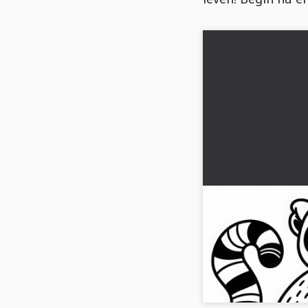
Kleurplaat van e
kleuren en te d
Ontdek de schattige l
Download hem gratis en