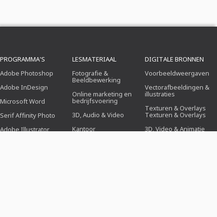
PROGRAMMA'S
LESMATERIAAL
DIGITALE BRONNEN
Adobe Photoshop
Fotografie &
Voorbeeldweergaven
Beeldbewerking
Adobe InDesign
Vectorafbeeldingen &
Online marketing en
illustraties
bedrijfsvoering
Microsoft Word
Texturen & Overlays
3D, Audio & Video
Texturen & Overlays
Serif Affinity Photo
Kantoor
3D, Video & Animatie
Adobe Illustrator
Ontwerp (illustratie, lay-
Penseel
Adobe After Effects
out & druk)
Voorinstellingen
Serif Affinity Publisher
Webdesign, CMS &
Ontwikkeling
Photoshop-acties
Kunstmatige
Icons
intelligentie & trends
ONTWERPSJABLONEN
THEMAWERELDEN
INDUSTRIEËN