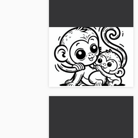
Makakenbaby speelt
nieuwsgierig met moeder -
Kleurplaat gratis
Ontdek de schattige kleurplaat van het
nieuwsgierige makaakje met zijn
moeder. Download de kleurplaat gratis
en kleur nu!...