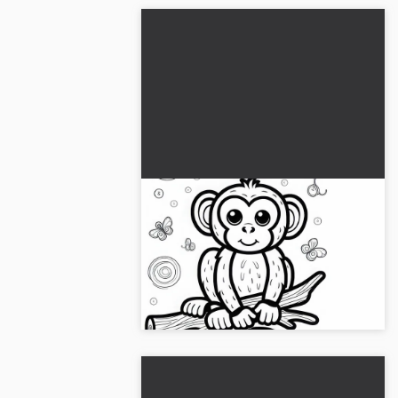
Makake Kleurplaat Eenvoudig
Gratis
Wees creatief met onze gratis
Makaken kleurplaat. Download nu en
kleur in!...