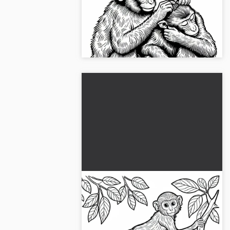
gratis
Ervaar de kleurplaat van twee
zorgende makaken. Download het
gratis en kleur creatief!...
Makaak loopt elegant over
tak - Kleurplaat gratis
Creatieve pauze met onze makaken
kleurplaat! Download het gratis en