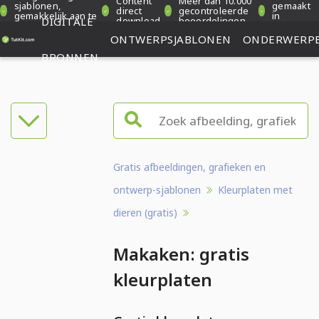
Content
Meer dan 10.000
sjablonen,
gemaakt
direct
gecontroleerde
gemakkelijk aan te
in
DIGITALE
download
beoordelingen
passen
Duitsland
ONTWERPSJABLONEN
ONDERWERP
BRONNEN
Gratis afbeeldingen, grafieken en
ontwerp-sjablonen
Kleurplaten met
dieren (gratis)
Makaken: gratis
kleurplaten