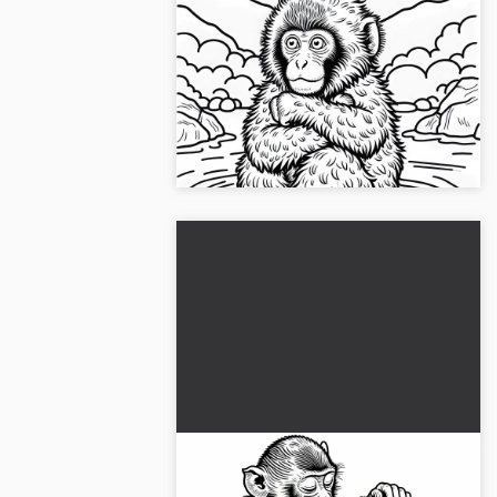
Makahai baadt in een hete
bron - Gratis kleurplaat
Ontdek de kleurplaat van een makaak
in een warme bron. Download de
sjabloon nu gratis!...
Twee makaken verzorgen
elkaars vacht - Kleurplaat