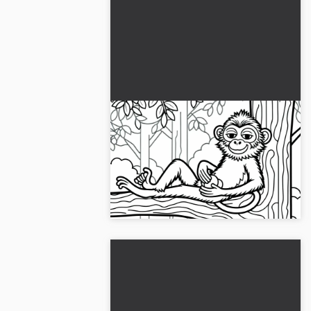
Makaak zit ontspannen op
een boom en houdt een
vrucht vast - Kleurplaat
Download deze gratis kleurplaat van
gratis
een makaak op een boom! Download
het nu en begin meteen met kleuren....