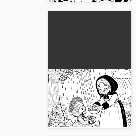
Vrouw Holle beloont dochter
met gouden regen - Gratis
kleurplaat
Kinderen kunnen de kleurplaat van
Vrouw Holle met gouden regen gratis
downloaden. Laat nu je creativiteit de
vrije loop!...