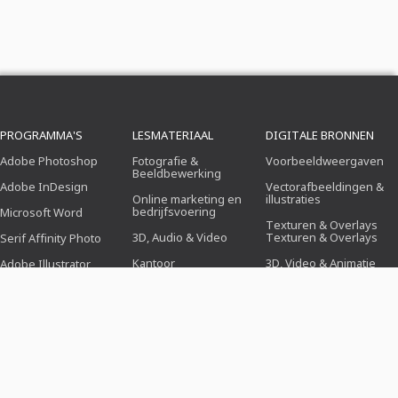
PROGRAMMA'S
LESMATERIAAL
DIGITALE BRONNEN
Adobe Photoshop
Fotografie &
Voorbeeldweergaven
Beeldbewerking
Adobe InDesign
Vectorafbeeldingen &
Online marketing en
illustraties
bedrijfsvoering
Microsoft Word
Texturen & Overlays
3D, Audio & Video
Texturen & Overlays
Serif Affinity Photo
Kantoor
3D, Video & Animatie
Adobe Illustrator
Ontwerp (illustratie, lay-
Penseel
Adobe After Effects
out & druk)
Voorinstellingen
Serif Affinity Publisher
Webdesign, CMS &
Ontwikkeling
Photoshop-acties
Kunstmatige
Icons
intelligentie & trends