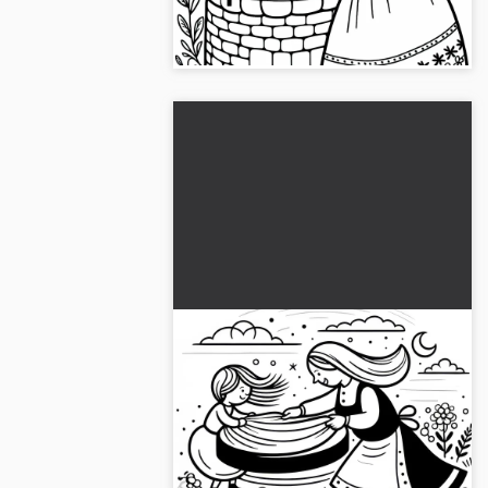
put valt. Haal de afbeelding gratis om
in te kleuren!...
Dochter helpt vrouw Holle
met het schudden van de
bedden - Kleurenpagina
Ervaar de magische scène uit "Vrouw
gratis
Holle" en download de kleurplaat
gratis...