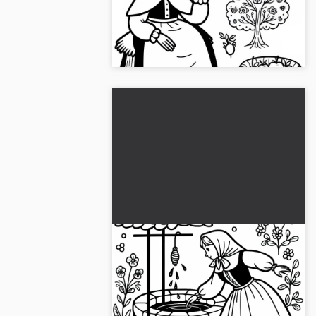
Ervaar de magie van Vrouw Holle en
download de gratis kleurplaat. Wees
nu creatief!...
IJverige dochter valt in de
put - Kleurplaat van Vrouw
Holle gratis
Beleef de spannende kleurplaat van
de hardwerkende dochter die in de