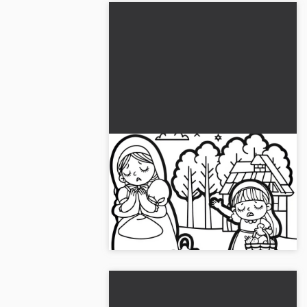
Lui dochter weigert Frau
Holle het werk - Kleurplaat
om te downloaden
Vaak is de luie dochter in het sprookje
van Frau Holle. Download nu gratis de
creatieve kleurplaat!...