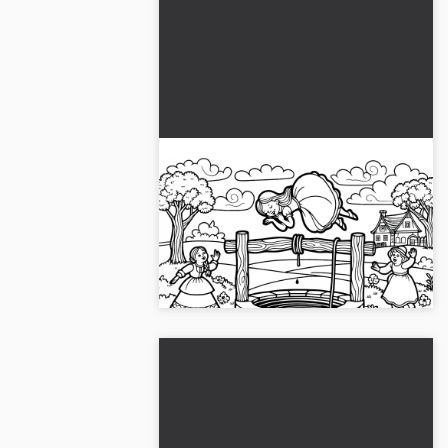
Luil dochter springt in de put
- Kleurplaat Vrouw Holle
gratis
Erleef de luie dochter uit Vrouw Holle
in een mooie kleurplaat. Download de
afbeelding nu gratis en kleur online!...