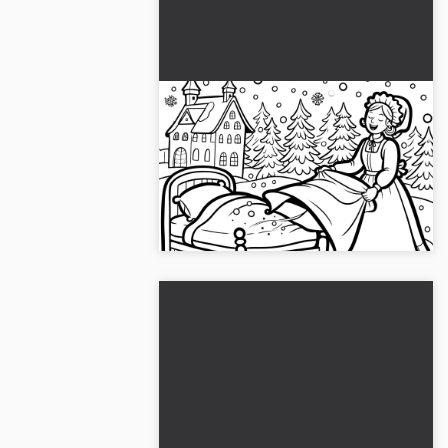
Mevrouw Holle schudt
dekens: Het sneeuwt op de
aarde – Gratis kleurplaat
Beleef het sprookje van Frau Holle met
een gratis kleurplaat. Download nu de
kleurplaat!...