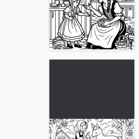
stiefmoeder afgewezen –
Vrouw Holle kleurplaat gratis
Haal de mooie kleurplaat van de
ijverige dochter uit Vrouw Holle.
Download de afbeelding gratis en
begin met kleuren!...
Dieren in de sprookjes: Vrouw
Holle helpt de ijverige