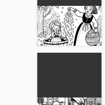
Luie dochter wordt
overgoten met teer –
Kleurplaat van Vrouw Holle
De kleurplaat toont de luie dochter die
gratis
met teer bedekt wordt. Nu
downloaden en creatief zijn!...
Flitse dochter wordt door