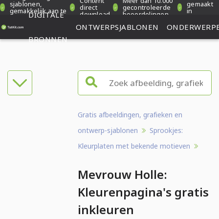
Content
Meer dan 10.000
sjablonen,
gemaakt
direct
gecontroleerde
gemakkelijk aan te
in
DIGITALE
download
beoordelingen
passen
Duitsland
ONTWERPSJABLONEN
ONDERWERP
BRONNEN
Gratis afbeeldingen, grafieken en
ontwerp-sjablonen
Sprookjes:
Kleurplaten met bekende motieven
Mevrouw Holle:
Kleurenpagina's gratis
inkleuren