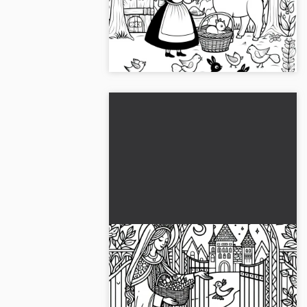
dochter – Gratis kleurplaat
Breng kleur in het spel met onze gratis
kleurplaat van Frau Holle. Download nu
de afbeelding en kleur hem in!...
Mevrouw Holle neemt haar
ijverige dochter bij de poort
afscheid – Kleurplaat gratis
Beleef de afscheidsscène uit vrouw
Holle met onze gratis kleurplaat.