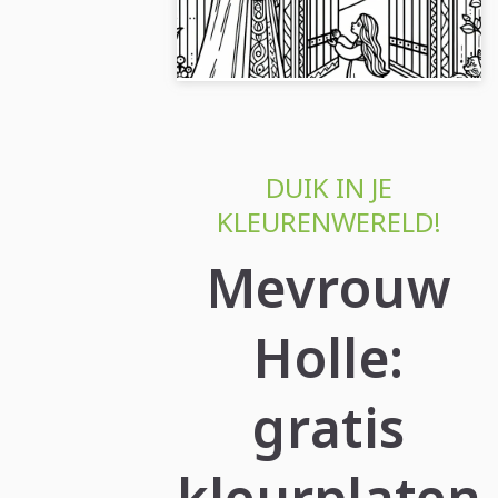
Download de afbeelding en kleur hem
in!...
DUIK IN JE
KLEURENWERELD!
Mevrouw
Holle:
gratis
kleurplaten