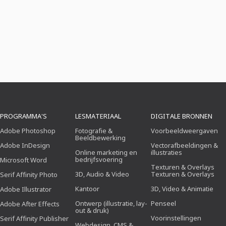
PROGRAMMA'S
LESMATERIAAL
DIGITALE BRONNEN
Adobe Photoshop
Fotografie &
Voorbeeldweergaven
Beeldbewerking
Adobe InDesign
Vectorafbeeldingen &
Online marketing en
illustraties
bedrijfsvoering
Microsoft Word
Texturen & Overlays
3D, Audio & Video
Texturen & Overlays
Serif Affinity Photo
Kantoor
3D, Video & Animatie
Adobe Illustrator
Ontwerp (illustratie, lay-
Penseel
Adobe After Effects
out & druk)
Voorinstellingen
Serif Affinity Publisher
Webdesign, CMS &