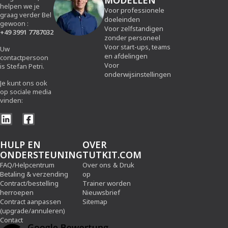
MODELLEN
helpen we je
Voor professionele
graag verder Bel
doeleinden
gewoon :
Voor zelfstandigen
+49 3991 7787032
zonder personeel
Voor start-ups, teams
Uw
en afdelingen
contactpersoon
Voor
is Stefan Petri.
onderwijsinstellingen
Je kunt ons ook
op sociale media
vinden:
HULP EN
OVER
ONDERSTEUNING
TUTKIT.COM
FAQ/Helpcentrum
Over ons
&
Druk
Betaling & verzending
op
Contract/bestelling
Trainer worden
herroepen
Nieuwsbrief
Contract aanpassen
Sitemap
(upgrade/annuleren)
Contact