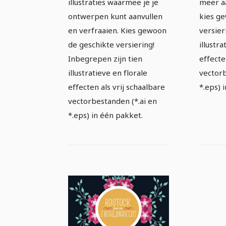
illustraties waarmee je je
meer a
ontwerpen kunt aanvullen
kies g
en verfraaien. Kies gewoon
versier
de geschikte versiering!
illustr
Inbegrepen zijn tien
effecte
illustratieve en florale
vectorb
effecten als vrij schaalbare
*.eps) 
vectorbestanden (*.ai en
*.eps) in één pakket.