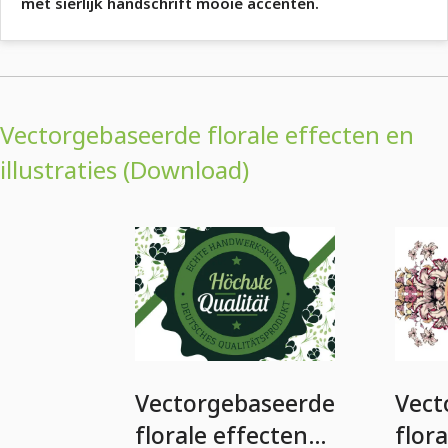
met sierlijk handschrift mooie accenten.
Vectorgebaseerde florale effecten en
illustraties (Download)
Vectorgebaseerde
Vect
florale effecten
flor