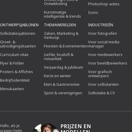
Ontwikkeling
Photoshop-acties
Kunstmatige
Icons
intelligentie & trends
ONTWERPSJABLONEN
THEMAWERELDEN
INDUSTRIEËN
Sollicitatiesjablonen
Zaken, Marketing &
Voor fotografen
Verkoop
Groet- &
Voor social media
uitnodigingskaarten
Feesten & Evenementen
manager
Curriculum vitae
Liefde, bruiloft &
Voor medewerkers
romantiek
Flyer & Folder
Voor beeldbewerkers
Verjaardag & jubileum
Posters & Affiches
Voor grafisch
Kerst en winter
ontwerpers
Bedrijfsidentiteit
Eten & Gastronomie
Voor sollicitanten
Menukaarten
Sport & verenigingen
Sollicitatie & CV
PRIJZEN EN
Hallo, als je
vragen hebt,