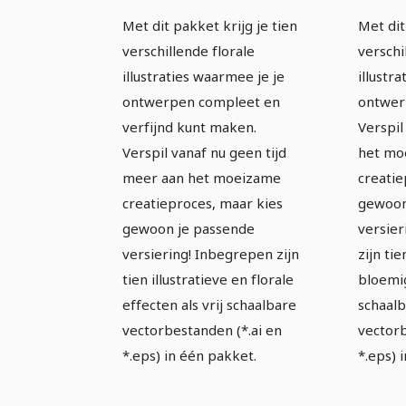
en illustraties -
en il
Met dit pakket krijg je tien
Met dit
Pakket 1
Pakk
verschillende florale
versch
illustraties waarmee je je
illustr
ontwerpen compleet en
ontwer
verfijnd kunt maken.
Verspil
Verspil vanaf nu geen tijd
het mo
meer aan het moeizame
creatie
creatieproces, maar kies
gewoon
gewoon je passende
versier
versiering! Inbegrepen zijn
zijn tie
tien illustratieve en florale
bloemig
effecten als vrij schaalbare
schaal
vectorbestanden (*.ai en
vectorb
*.eps) in één pakket.
*.eps) 