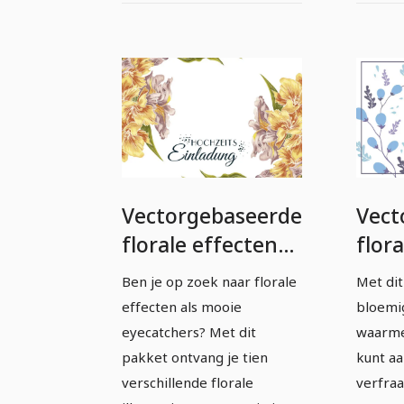
Vectorgebaseerde
Vect
florale effecten
flor
en illustraties -
en il
Ben je op zoek naar florale
Met dit
Pakket 3
Pakk
effecten als mooie
bloemig
eyecatchers? Met dit
waarme
pakket ontvang je tien
kunt aa
verschillende florale
verfraa