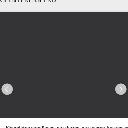
Kleurplaten voor Pasen: paashazen, paaseieren, kuikens e