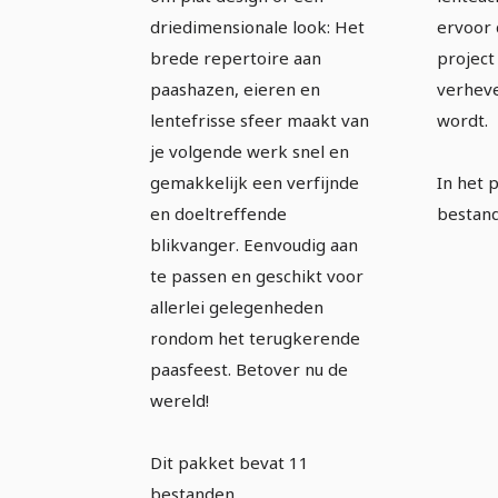
driedimensionale look: Het
ervoor 
brede repertoire aan
project
paashazen, eieren en
verheve
lentefrisse sfeer maakt van
wordt.
je volgende werk snel en
gemakkelijk een verfijnde
In het 
en doeltreffende
bestan
blikvanger. Eenvoudig aan
te passen en geschikt voor
allerlei gelegenheden
rondom het terugkerende
paasfeest. Betover nu de
wereld!
Dit pakket bevat 11
bestanden.