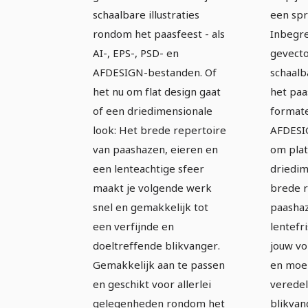
1
2
schaalbare illustraties
een spr
rondom het paasfeest - als
Inbegre
AI-, EPS-, PSD- en
gevecto
AFDESIGN-bestanden. Of
schaalb
het nu om flat design gaat
het paa
of een driedimensionale
formate
look: Het brede repertoire
AFDESIG
van paashazen, eieren en
om plat
een lenteachtige sfeer
driedim
maakt je volgende werk
brede r
snel en gemakkelijk tot
paashaz
een verfijnde en
lentefr
doeltreffende blikvanger.
jouw vo
Gemakkelijk aan te passen
en moei
en geschikt voor allerlei
veredel
gelegenheden rondom het
blikvan