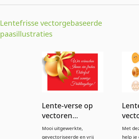
Lentefrisse vectorgebaseerde
paasillustraties
Lente-verse op
Lent
vectoren
vect
gebaseerde
geba
Mooi uitgewerkte,
Met dez
Paasillustraties -
paasi
gevectoriseerde en vrij
help je 