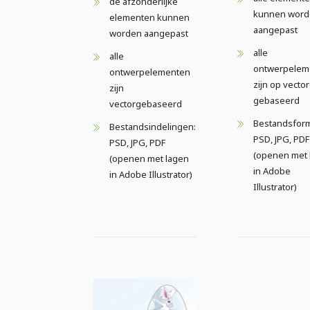
de afzonderlijke
kunnen wor
elementen kunnen
aangepast
worden aangepast
alle
alle
ontwerpelem
ontwerpelementen
zijn op vecto
zijn
gebaseerd
vectorgebaseerd
Bestandsform
Bestandsindelingen:
PSD, JPG, PDF
PSD, JPG, PDF
(openen met 
(openen met lagen
in Adobe
in Adobe Illustrator)
Illustrator)