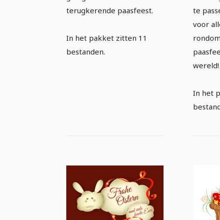
terugkerende paasfeest.
te pass
voor al
In het pakket zitten 11
rondom
bestanden.
paasfee
wereld!
In het 
bestan