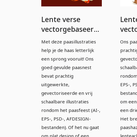
Lente verse
Lent
vectorgebaseerde
vect
Paasillustraties -
paasi
Met deze paasillustraties
Ons paa
3
4
help je de haas letterlijk
prachti
een sprong vooruit! Ons
gevecto
goed gevulde paasnest
schaalba
bevat prachtig
rondom 
uitgewerkte,
EPS-, P
gevectoriseerde en vrij
bestand
schaalbare illustraties
om een 
rondom het paasfeest (AI-,
een dri
EPS-, PSD-, AFDESIGN-
Het bre
bestanden). Of het nu gaat
paashaz
om plat design of een
lenteac