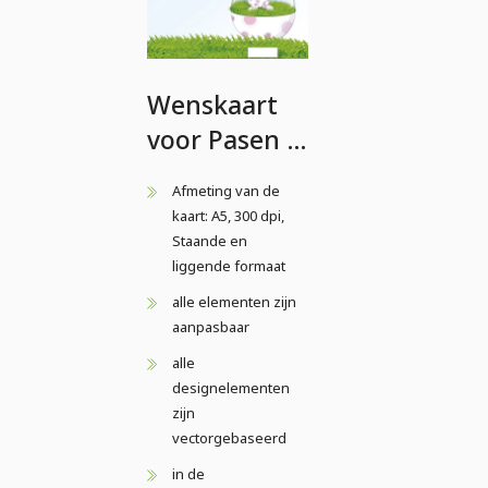
Wenskaart
voor Pasen -
Staand en
Afmeting van de
liggend
kaart: A5, 300 dpi,
formaat -
Staande en
liggende formaat
Kaart 3
alle elementen zijn
aanpasbaar
alle
designelementen
zijn
vectorgebaseerd
in de