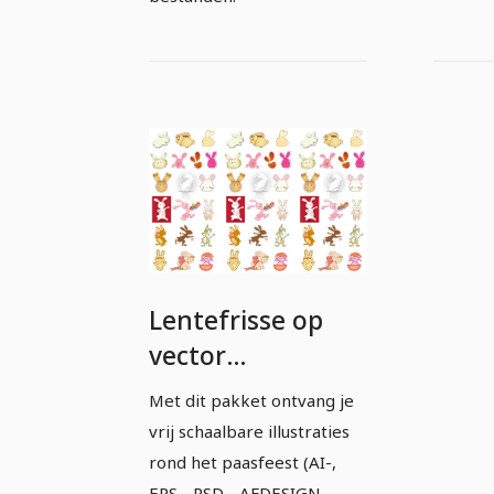
Lentefrisse op
vector
gebaseerde
Met dit pakket ontvang je
Paasillustraties -
vrij schaalbare illustraties
5
rond het paasfeest (AI-,
EPS-, PSD-, AFDESIGN-