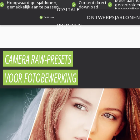
Meer dan 10
Hoogwaardige sjablonen,
Content direct
gecontrolee
gemakkelijk aan te passen
download
DIGITALE
beoordelin
ONTWERPSJABLONEN
BRONNEN
CAMERA RAW-PRESETS
VOOR FOTOBEWERKING