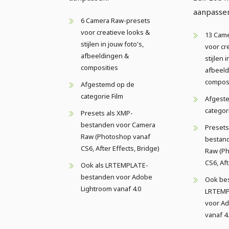
aanpasse
6 Camera Raw-presets
voor creatieve looks &
13 Cam
stijlen in jouw foto's,
voor cr
afbeeldingen &
stijlen 
composities
afbeeld
composi
Afgestemd op de
categorie Film
Afgest
categori
Presets als XMP-
bestanden voor Camera
Presets
Raw (Photoshop vanaf
bestan
CS6, After Effects, Bridge)
Raw (P
CS6, Aft
Ook als LRTEMPLATE-
bestanden voor Adobe
Ook bes
Lightroom vanaf 4.0
LRTEMP
voor A
vanaf 4