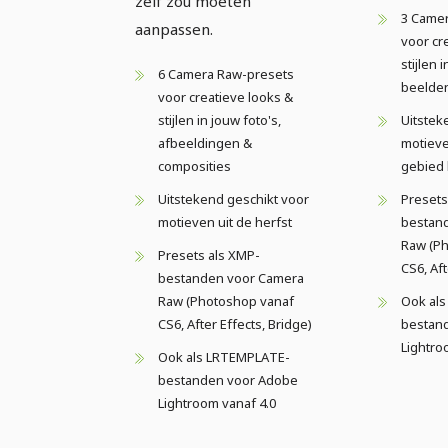
zelf zou moeten
3 Came
aanpassen.
voor cr
stijlen 
6 Camera Raw-presets
beelden
voor creatieve looks &
stijlen in jouw foto's,
Uitstek
afbeeldingen &
motieve
composities
gebied 
Uitstekend geschikt voor
Presets
motieven uit de herfst
bestan
Raw (P
Presets als XMP-
CS6, Aft
bestanden voor Camera
Raw (Photoshop vanaf
Ook al
CS6, After Effects, Bridge)
bestan
Lightro
Ook als LRTEMPLATE-
bestanden voor Adobe
Lightroom vanaf 4.0