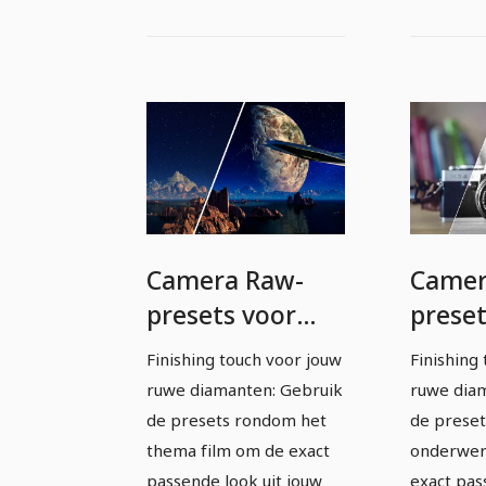
Camera Raw-
Camer
presets voor
preset
fotografen en
fotog
Finishing touch voor jouw
Finishing
beeldbewerkers:
beeld
ruwe diamanten: Gebruik
ruwe dia
Film
filters
de presets rondom het
de prese
thema film om de exact
onderwerp
passende look uit jouw
exact pas