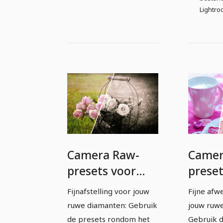
Lightro
Camera Raw-
Camer
presets voor
preset
fotografen en
fotog
Fijnafstelling voor jouw
Fijne afw
beeldbewerkers:
beeld
ruwe diamanten: Gebruik
jouw ruw
monochroom.
pastel
de presets rondom het
Gebruik d