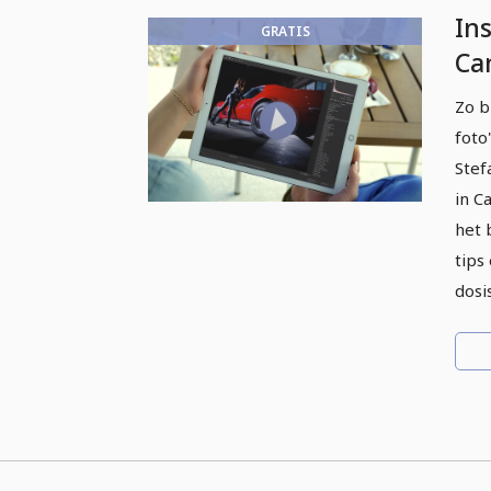
Ins
GRATIS
Ca
la
Zo b
fot
foto
Stef
in C
het 
tips
dosis