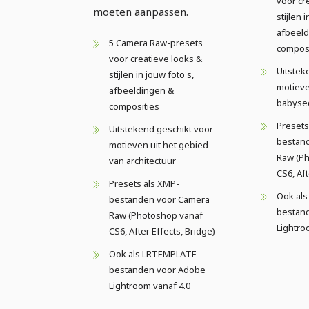
voor cr
moeten aanpassen.
stijlen i
afbeeld
5 Camera Raw-presets
composi
voor creatieve looks &
Uitstek
stijlen in jouw foto's,
motieve
afbeeldingen &
babyse
composities
Presets
Uitstekend geschikt voor
bestan
motieven uit het gebied
Raw (P
van architectuur
CS6, Aft
Presets als XMP-
Ook al
bestanden voor Camera
bestan
Raw (Photoshop vanaf
Lightro
CS6, After Effects, Bridge)
Ook als LRTEMPLATE-
bestanden voor Adobe
Lightroom vanaf 4.0