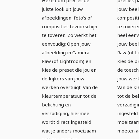
Herfst om precies de
precies p
juiste look uit jouw
jouw beel
afbeeldingen, foto's of
compositi
composities tevoorschijn
te tovere
te toveren. Zo werkt het
heel eenv
eenvoudig: Open jouw
jouw beel
afbeelding in Camera
Raw (of L
Raw (of Lightroom) en
kies de p
kies de preset die jou en
de toesc
de kijkers van jouw
jouw werk
werken overtuigt. Van de
Van de k
kleurtemperatuur tot de
tot de be
belichting en
verzadigi
verzadiging, hiermee
ingesteld
wordt direct ingesteld
moeizaam
wat je anders moeizaam
moeten a