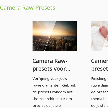
Camera Raw-Presets
Camera Raw-
Camer
presets voor
preset
fotografen en
fotog
Verfijning voor jouw
Finishing 
beeldbewerkers:
beeld
ruwe diamanten: Gebruik
ruwe dia
Architectuur
Baby.
de presets rondom het
de preset
thema architectuur om
thema ba
precies de juiste
de juiste 