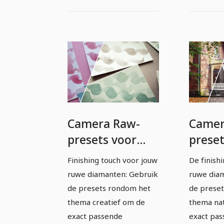
Camera Raw-
Camer
presets voor
preset
fotografen en
fotog
Finishing touch voor jouw
De finishi
beeldbewerkers:
beeld
ruwe diamanten: Gebruik
ruwe dia
creatief
Natuu
de presets rondom het
de prese
thema creatief om de
thema na
exact passende
exact pa