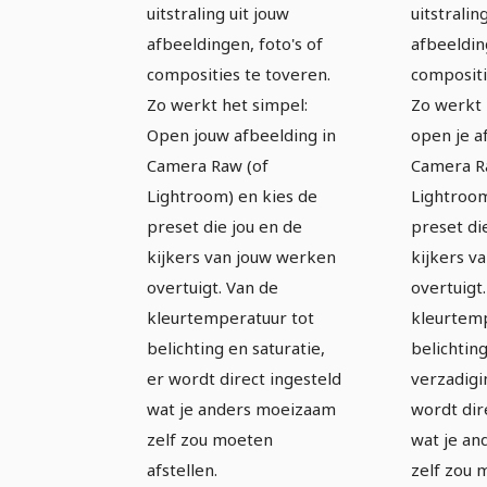
uitstraling uit jouw
uitstraling
afbeeldingen, foto's of
afbeeldin
composities te toveren.
compositi
Zo werkt het simpel:
Zo werkt 
Open jouw afbeelding in
open je a
Camera Raw (of
Camera R
Lightroom) en kies de
Lightroom
preset die jou en de
preset di
kijkers van jouw werken
kijkers v
overtuigt. Van de
overtuigt
kleurtemperatuur tot
kleurtemp
belichting en saturatie,
belichtin
er wordt direct ingesteld
verzadigi
wat je anders moeizaam
wordt dir
zelf zou moeten
wat je a
afstellen.
zelf zou 