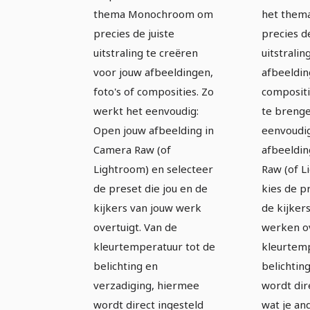
thema Monochroom om
het them
precies de juiste
precies de
uitstraling te creëren
uitstralin
voor jouw afbeeldingen,
afbeeldin
foto's of composities. Zo
compositi
werkt het eenvoudig:
te brenge
Open jouw afbeelding in
eenvoudi
Camera Raw (of
afbeeldin
Lightroom) en selecteer
Raw (of L
de preset die jou en de
kies de p
kijkers van jouw werk
de kijker
overtuigt. Van de
werken ov
kleurtemperatuur tot de
kleurtemp
belichting en
belichtin
verzadiging, hiermee
wordt dir
wordt direct ingesteld
wat je a