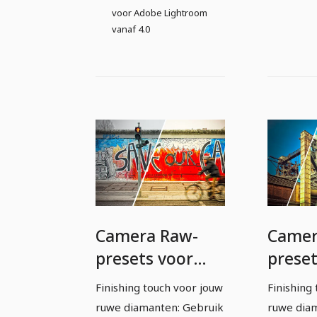
voor Adobe Lightroom
vanaf 4.0
Camera Raw-
Camer
presets voor
preset
fotografen en
fotog
Finishing touch voor jouw
Finishing
beeldbewerkers:
beeld
ruwe diamanten: Gebruik
ruwe dia