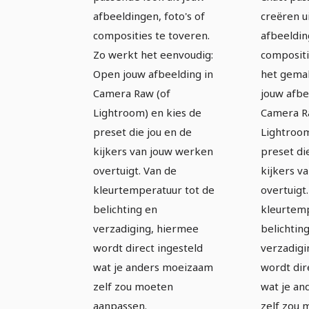
afbeeldingen, foto's of
creëren u
composities te toveren.
afbeeldin
Zo werkt het eenvoudig:
compositi
Open jouw afbeelding in
het gemak
Camera Raw (of
jouw afbe
Lightroom) en kies de
Camera R
preset die jou en de
Lightroom
kijkers van jouw werken
preset di
overtuigt. Van de
kijkers v
kleurtemperatuur tot de
overtuigt
belichting en
kleurtemp
verzadiging, hiermee
belichtin
wordt direct ingesteld
verzadigi
wat je anders moeizaam
wordt dir
zelf zou moeten
wat je a
aanpassen.
zelf zou 