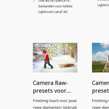
Ook als LRTEMPLATE-
Lightro
bestanden voor Adobe
Lightroom vanaf 4.0
Camera Raw-
Camer
presets voor
preset
fotografen en
fotog
Finishing touch voor jouw
Finishing 
beeldbewerkers:
beeld
ruwe diamanten: Gebruik
ruwe dia