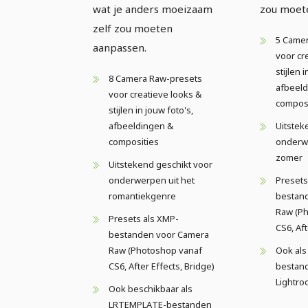
wat je anders moeizaam
zou moet
zelf zou moeten
5 Came
aanpassen.
voor cr
stijlen i
8 Camera Raw-presets
afbeeld
voor creatieve looks &
composi
stijlen in jouw foto's,
afbeeldingen &
Uitstek
composities
onderw
zomer
Uitstekend geschikt voor
onderwerpen uit het
Presets
romantiekgenre
bestan
Raw (P
Presets als XMP-
CS6, Aft
bestanden voor Camera
Raw (Photoshop vanaf
Ook al
CS6, After Effects, Bridge)
bestan
Lightro
Ook beschikbaar als
LRTEMPLATE-bestanden