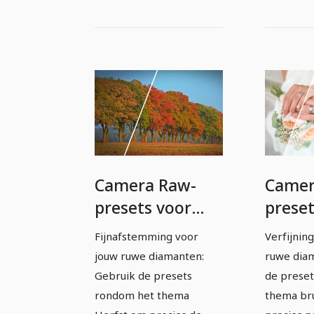
Camera Raw-
Camer
presets voor
preset
fotografen en
fotog
Fijnafstemming voor
Verfijnin
beeldbewerkers:
beeld
jouw ruwe diamanten:
ruwe dia
Herfst
bruilo
Gebruik de presets
de prese
rondom het thema
thema bru