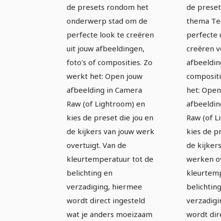
Stad
Techn
de presets rondom het
de prese
onderwerp stad om de
thema Te
perfecte look te creëren
perfecte u
uit jouw afbeeldingen,
creëren v
foto's of composities. Zo
afbeeldin
werkt het: Open jouw
compositi
afbeelding in Camera
het: Open
Raw (of Lightroom) en
afbeeldin
kies de preset die jou en
Raw (of L
de kijkers van jouw werk
kies de p
overtuigt. Van de
de kijker
kleurtemperatuur tot de
werken ov
belichting en
kleurtemp
verzadiging, hiermee
belichtin
wordt direct ingesteld
verzadigi
wat je anders moeizaam
wordt dir