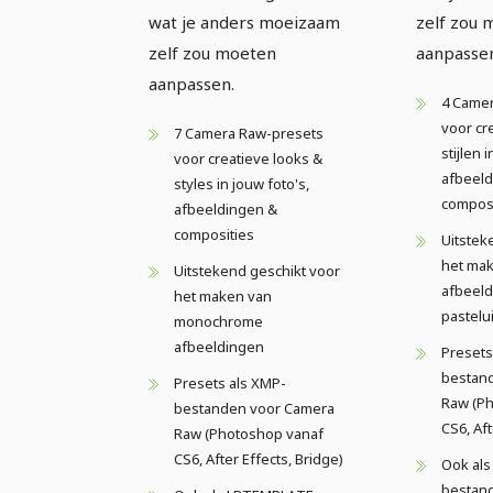
wat je anders moeizaam
zelf zou 
zelf zou moeten
aanpasse
aanpassen.
4 Came
voor cr
7 Camera Raw-presets
stijlen 
voor creatieve looks &
afbeeld
styles in jouw foto's,
composi
afbeeldingen &
composities
Uitstek
het ma
Uitstekend geschikt voor
afbeel
het maken van
pastelui
monochrome
afbeeldingen
Presets
bestan
Presets als XMP-
Raw (P
bestanden voor Camera
CS6, Aft
Raw (Photoshop vanaf
CS6, After Effects, Bridge)
Ook al
bestan