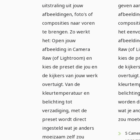
uitstraling uit jouw
geven aan
afbeeldingen, foto's of
afbeeldin
composities naar voren
compositi
te brengen. Zo werkt
het eenvo
het: Open jouw
afbeeldin
afbeelding in Camera
Raw (of L
Raw (of Lightroom) en
kies de p
kies de preset die jou en
de kijker
de kijkers van jouw werk
overtuigt
overtuigt. Van de
kleurtemp
kleurtemperatuur en
belichtin
belichting tot
worden di
verzadiging, met de
wat je a
preset wordt direct
zou moet
ingesteld wat je anders
5 Came
moeizaam zelf zou