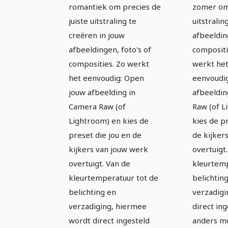
romantiek om precies de
zomer om
juiste uitstraling te
uitstraling
creëren in jouw
afbeeldin
afbeeldingen, foto's of
compositi
composities. Zo werkt
werkt het
het eenvoudig: Open
eenvoudig
jouw afbeelding in
afbeeldin
Camera Raw (of
Raw (of L
Lightroom) en kies de
kies de p
preset die jou en de
de kijker
kijkers van jouw werk
overtuigt
overtuigt. Van de
kleurtemp
kleurtemperatuur tot de
belichtin
belichting en
verzadigi
verzadiging, hiermee
direct ing
wordt direct ingesteld
anders m