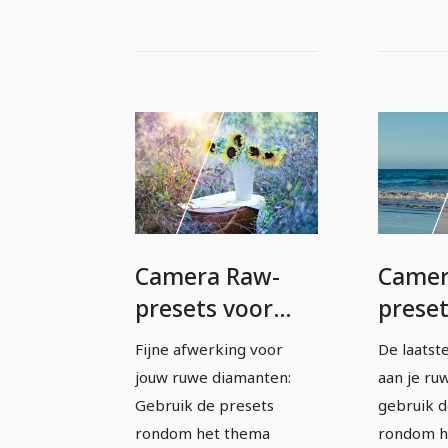
Camera Raw-
Camer
presets voor
preset
fotografen en
fotog
Fijne afwerking voor
De laatst
beeldbewerkers:
beeld
jouw ruwe diamanten:
aan je ru
Romantiek
Zome
Gebruik de presets
gebruik d
rondom het thema
rondom h