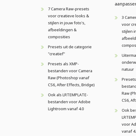
aanpasse
7 Camera Raw-presets
voor creatieve looks &
3 Came
stijlen in jouw foto's,
voor cr
afbeeldingen &
stijlen i
composities
afbeel
composi
Presets uit de categorie
"creatief"
Uiterma
onderw
Presets als XMP-
natuur
bestanden voor Camera
Raw (Photoshop vanaf
Presets
CS6, After Effects, Bridge)
bestan
Raw (P
Ook als LRTEMPLATE-
CS6, Aft
bestanden voor Adobe
Lightroom vanaf 4.0
Ook bes
LRTEMP
voor A
vanaf 4