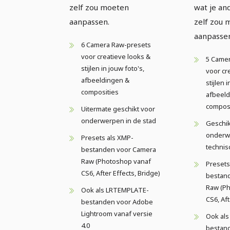
zelf zou moeten
wat je an
aanpassen.
zelf zou 
aanpasse
6 Camera Raw-presets
voor creatieve looks &
5 Came
stijlen in jouw foto's,
voor cr
afbeeldingen &
stijlen 
composities
afbeeld
composi
Uitermate geschikt voor
onderwerpen in de stad
Geschik
onderwe
Presets als XMP-
technis
bestanden voor Camera
Raw (Photoshop vanaf
Presets
CS6, After Effects, Bridge)
bestan
Raw (P
Ook als LRTEMPLATE-
CS6, Aft
bestanden voor Adobe
Lightroom vanaf versie
Ook al
4.0
bestan