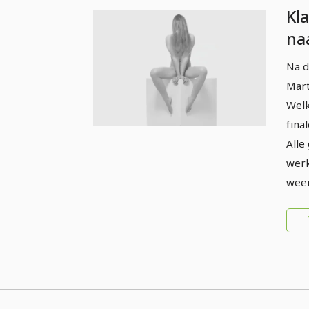
Kl
na
pro
Na d
- 
Mart
Li
Welk
fina
Alle
werk
wee