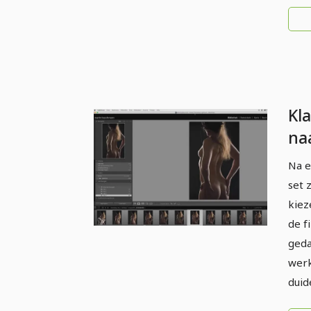
Kl
na
pro
Na e
- 5
set 
cre
kiez
de fi
geda
werk
duid