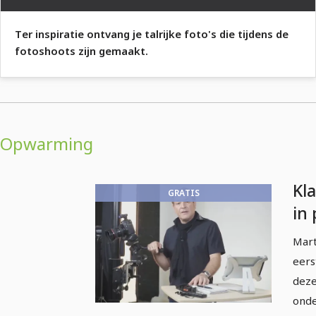
Ter inspiratie ontvang je talrijke foto's die tijdens de
fotoshoots zijn gemaakt.
Opwarming
Kl
GRATIS
in
stu
Mart
eers
deze
onde