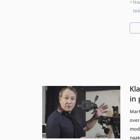
Na
tek
Kl
in
stu
Mart
Ke
over
op
mode
naak