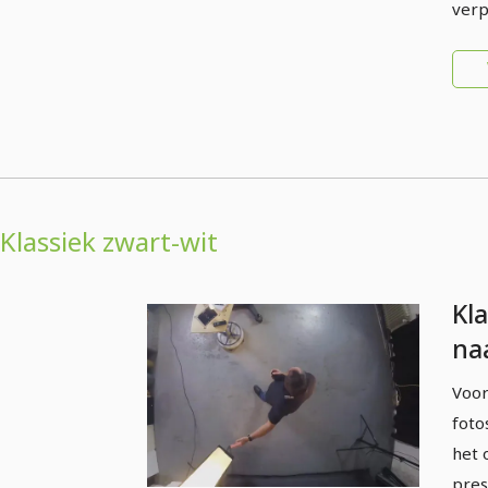
verp
Klassiek zwart-wit
Kl
na
pro
Voor
- 3
foto
zw
het 
pres