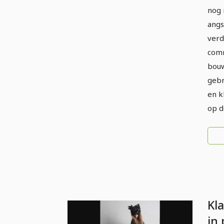
nog 
angs
verd
comm
bouw
gebr
en k
op d
Kl
in