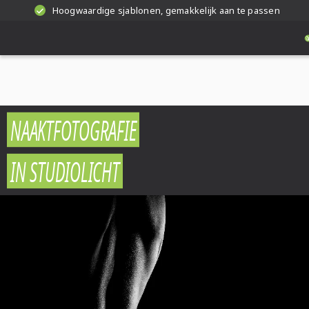
Hoogwaardige sjablonen, gemakkelijk aan te passen
NAAKTFOTOGRAFIE
IN STUDIOLICHT