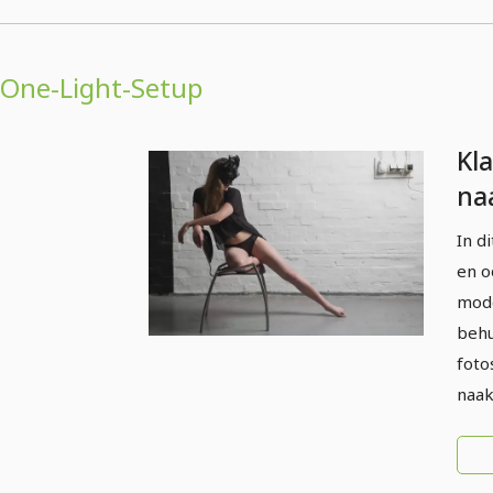
One-Light-Setup
Kl
na
pro
In d
- 
en o
mode
behu
foto
naak