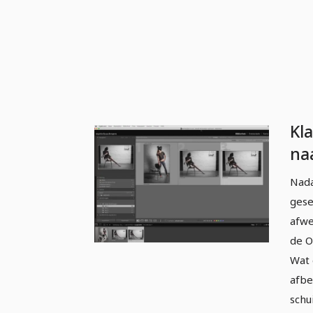
Kl
na
pro
Nada
- 
gese
1
afwe
de O
Wat 
afbe
schu