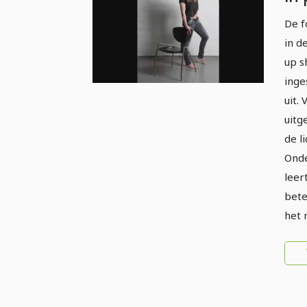
stu
De f
Ee
in d
lic
up s
inge
uit.
uitg
de l
Onde
leer
bete
het 