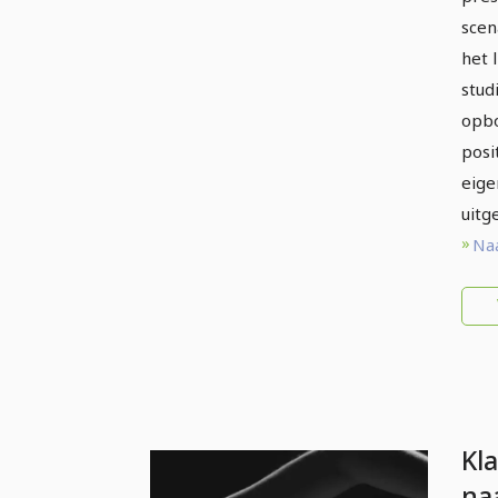
scen
het 
stud
opbo
posi
eige
uitg
Naa
Kl
na