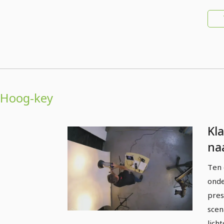
Hoog-key
Kl
na
pro
Ten 
- 4
ond
hi
pres
scen
lich