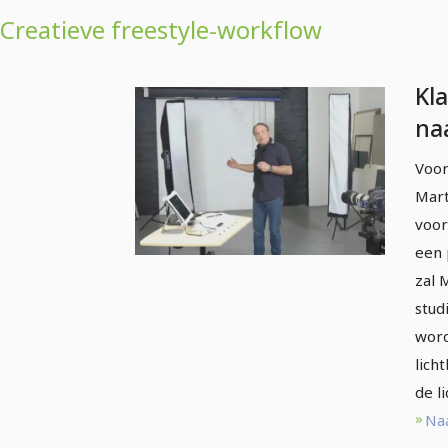
Creatieve freestyle-workflow
Kl
na
pro
Voor
- 5
Mart
cre
voor
een 
zal 
stud
word
lich
de l
Naa