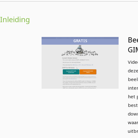
Inleiding
Be
GRATIS
GI
be
Vide
ins
deze
bee
inte
het 
best
down
waar
uitb