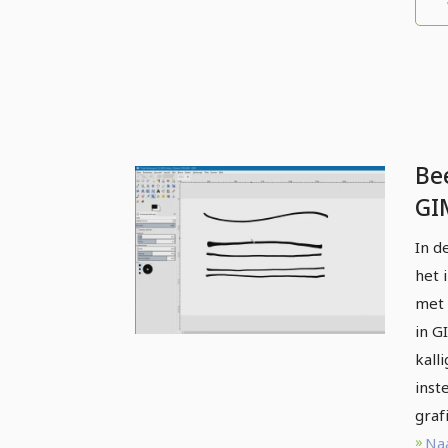
Be
GI
be
In d
In
het 
met 
in G
kall
inst
graf
Naa