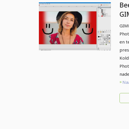
Be
GI
be
GIMP
Ph
Phot
op
en t
pres
Kold
Phot
nade
Naa