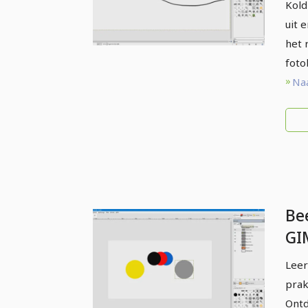
la
Kold
uit 
het 
fot
Naa
Be
GI
beg
Leer
We
prak
Ontd