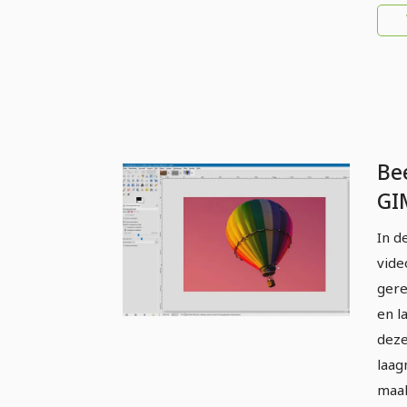
Be
GI
be
In d
se
vide
II 
gere
en l
deze
laag
maak