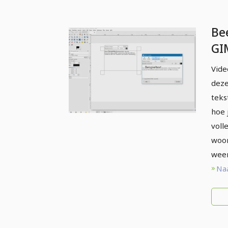
Be
GI
vo
Vide
te
deze
teks
hoe 
voll
woor
weer
Naa