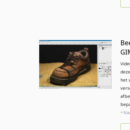
Be
GI
be
Vide
en
deze
ge
het 
vers
afbe
bepa
Naa