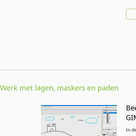
Werk met lagen, maskers en paden
Be
GI
beg
In d