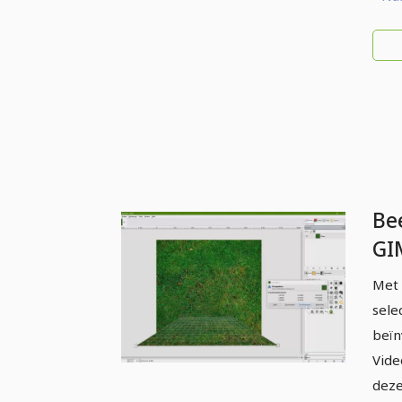
Be
GI
be
Met 
Pe
sele
beïn
Vide
deze