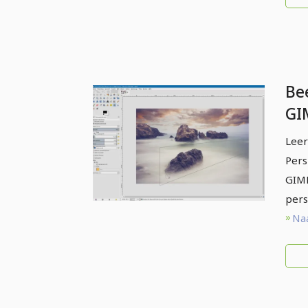
Be
GI
be
Leer
Pe
Pers
GIMP
pers
Naa