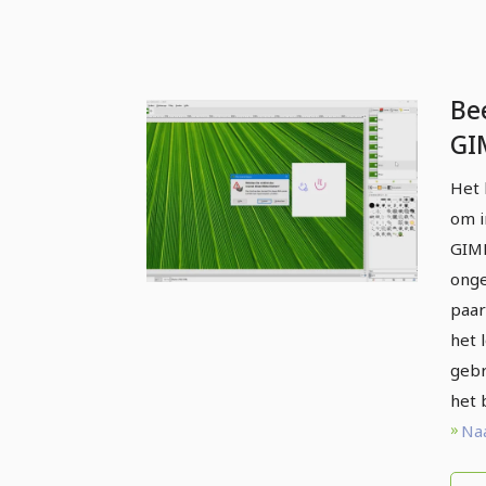
Be
GI
be
Het 
om i
GIMP
onge
paar
het 
gebr
het 
Naa