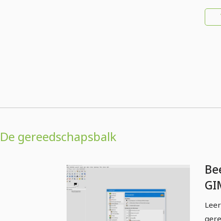
De gereedschapsbalk
Be
GI
be
Leer
aa
gere