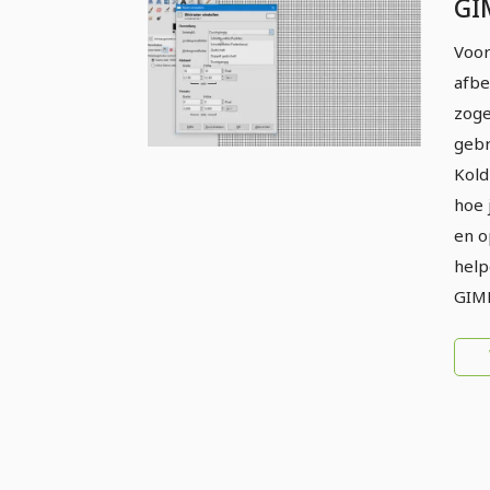
GI
be
Voor
do
afbe
hu
zoge
gebr
Koldi
hoe 
en o
help
GIM