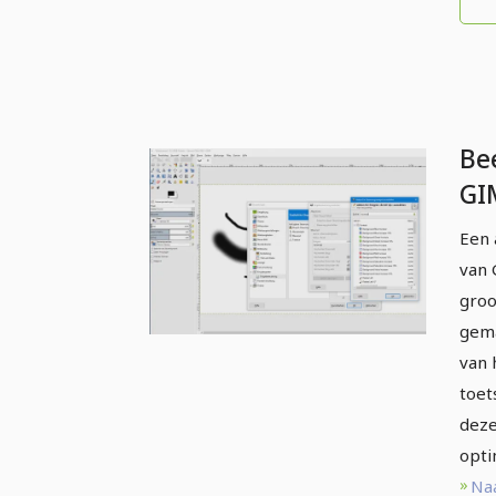
Be
GI
be
Een 
voo
van 
pe
groo
gema
van 
toet
deze
opti
Naa