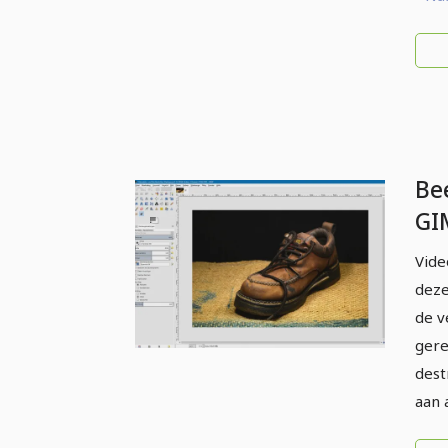
Be
GI
be
Vide
Do
deze
de v
gere
dest
aan 