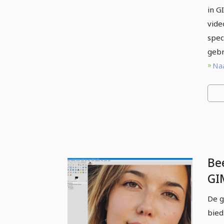
in G
vide
spec
gebr
Naa
Be
GI
be
De g
Geb
bied