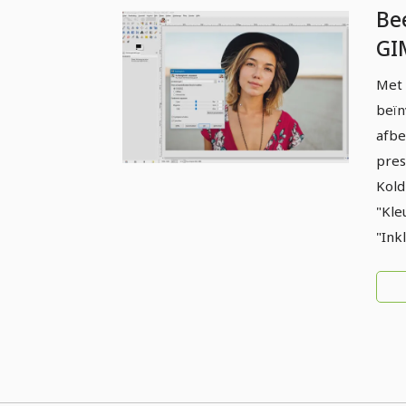
Be
GI
be
Met 
kl
beïn
afbe
pres
Kold
"Kle
"Ink