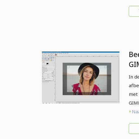
Be
GI
be
In d
Bi
afbe
met 
GIM
Naa