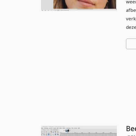
Zo
wee
afbe
verk
deze
Be