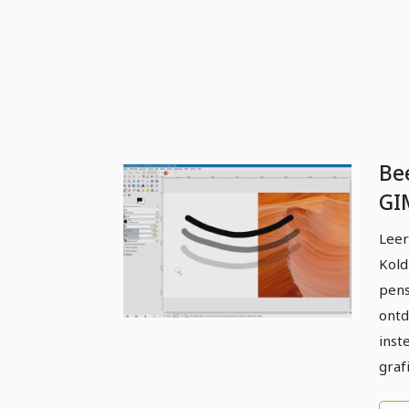
Be
GI
be
Leer
pe
Kold
pens
ontd
inst
graf