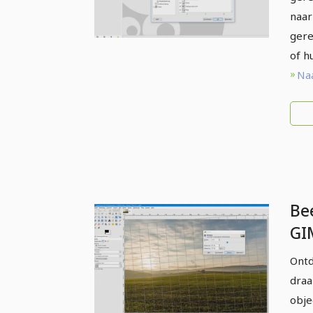
naar
gere
of h
Naa
Be
GI
beg
Ontd
ge
draa
obje