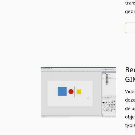
tran
gebr
Be
GI
beg
Vide
ge
deze
de u
obje
typi