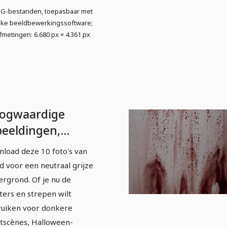
PG-bestanden, toepasbaar met
lke beeldbewerkingssoftware;
fmetingen: 6.680 px × 4.361 px
ogwaardige
beeldingen,
xturen & overlays:
load deze 10 foto's van
oed &
d voor een neutraal grijze
oedspetters 3
ergrond. Of je nu de
ters en strepen wilt
uiken voor donkere
tscènes, Halloween-