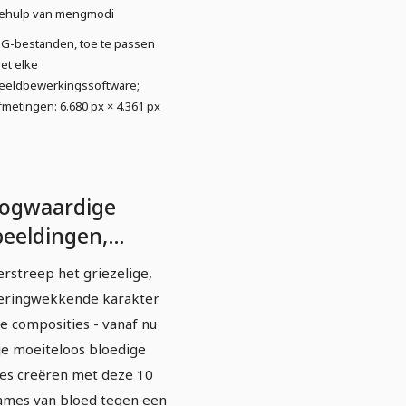
ehulp van mengmodi
PG-bestanden, toe te passen
et elke
eeldbewerkingssoftware;
fmetingen: 6.680 px × 4.361 px
ogwaardige
beeldingen,
xturen & overlays:
rstreep het griezelige,
oed &
eringwekkende karakter
oedspetters 5
je composities - vanaf nu
je moeiteloos bloedige
es creëren met deze 10
mes van bloed tegen een