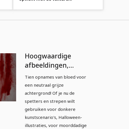
Hoogwaardige
afbeeldingen,
texturen & overlays:
Tien opnames van bloed voor
Bloed &
een neutraal grijze
Bloedspetters 2
achtergrond! Of je nu de
spetters en strepen wilt
gebruiken voor donkere
kunstscenario's, Halloween-
illustraties, voor moorddadige