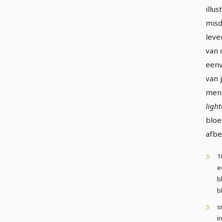
illu
misd
leve
van 
eenv
van 
meng
ligh
bloe
afbe
1
e
b
b
s
i