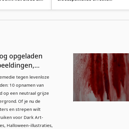
og opgeladen
beeldingen,
xturen & overlays:
emedie tegen levenloze
oed &
den: 10 opnamen van
oedspetters 1
d op een neutraal grijze
ergrond. Of je nu de
ters en strepen wilt
uiken voor Dark Art-
es, Halloween-illustraties,