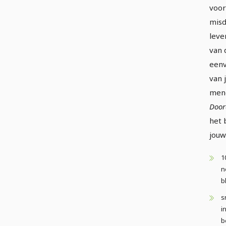
voo
misd
leve
van 
eenv
van 
meng
Door
het 
jouw
1
n
b
s
i
b