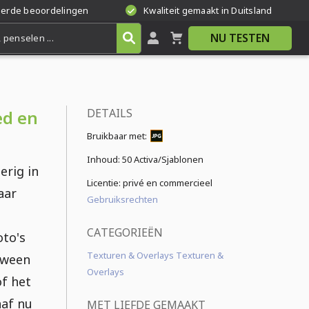
eerde beoordelingen
Kwaliteit gemaakt in Duitsland
NU TESTEN
DETAILS
ed en
Bruikbaar met:
Inhoud:
50 Activa/Sjablonen
erig in
Licentie: privé en commercieel
aar
Gebruiksrechten
CATEGORIEËN
oto's
Texturen & Overlays Texturen &
oween
Overlays
of het
naf nu
MET LIEFDE GEMAAKT