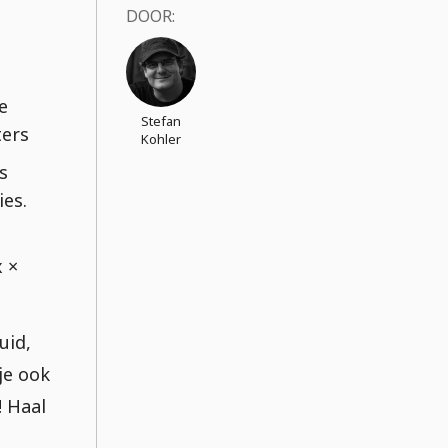
DOOR:
e
Stefan
ters
Kohler
s
ies.
 ×
uid,
je ook
! Haal