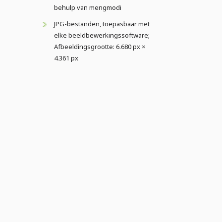
behulp van mengmodi
JPG-bestanden, toepasbaar met
elke beeldbewerkingssoftware;
Afbeeldingsgrootte: 6.680 px ×
4.361 px