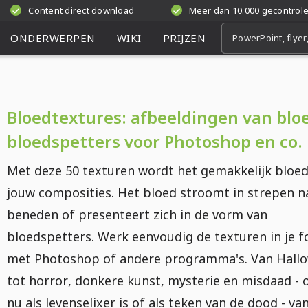
Content direct download
Meer dan 10.000 gecontrol
ONDERWERPEN
WIKI
PRIJZEN
Bloedtextures: afbeeldingen van blo
bloedspetters voor Photoshop en co.
Met deze 50 texturen wordt het gemakkelijk bloed
jouw composities. Het bloed stroomt in strepen n
beneden of presenteert zich in de vorm van
bloedspetters. Werk eenvoudig de texturen in je f
met Photoshop of andere programma's. Van Hall
tot horror, donkere kunst, mysterie en misdaad - 
nu als levenselixer is of als teken van de dood - va