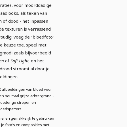
straties, voor moorddadige
aadlooks, als teken van
n of dood - het inpassen
de texturen is verrassend
oudig: voeg de "bloedfoto"
je keuze toe, speel met
modi zoals bijvoorbeeld
ten
of
Soft Light,
en het
drood stroomt al door je
eldingen.
0 afbeeldingen van bloed voor
en neutraal grijze achtergrond -
loederige strepen en
loedspetters
nel en gemakkelijk te gebruiken
n je foto's en composities met