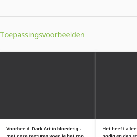
Toepassingsvoorbeelden
Voorbeeld: Dark Art in bloederig -
Het heeft alle
met deze texturen voeg je het rood
nodig en dan s