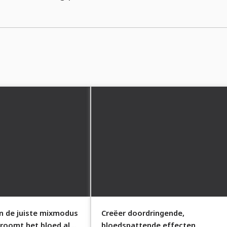
en de juiste mixmodus
Creëer doordringende,
troomt het bloed al
bloedspattende effecten.