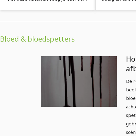
heel eenvoudig toe.
door je scènes.
Bloed & bloedspetters
Ho
af
te
De r
Bl
beel
bl
bloe
acht
spet
gebr
scèn