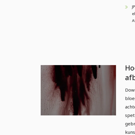
J
e
A
Ho
af
te
Down
bl
bloe
bl
acht
spet
gebr
kuns