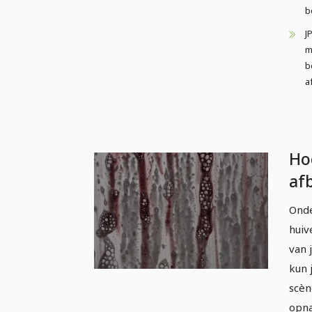
b
J
m
b
a
Ho
af
te
Onde
Bl
huiv
bl
van 
kun 
scèn
opna