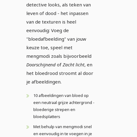
detective looks, als teken van
leven of dood - het inpassen
van de texturen is heel
eenvoudig: Voeg de
"bloedafbeelding" van jouw
keuze toe, speel met
mengmodi zoals bijvoorbeeld
Doorschijnend
of
Zacht licht
, en
het bloedrood stroomt al door
je afbeeldingen.
10 afbeeldingen van bloed op
een neutraal grijze achtergrond -
bloederige strepen en
bloedsplatters
Met behulp van mengmodi snel
en eenvoudig in te voegen in je