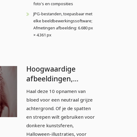
foto's en composities
JPG-bestanden, toepasbaar met
elke beeldbewerkingssoftware;
Afmetingen afbeelding: 6.680 px
× 4.361 px
Hoogwaardige
afbeeldingen,
texturen & overlays:
Haal deze 10 opnamen van
Bloed &
bloed voor een neutraal grijze
bloedspetters 4
achtergrond. Of je de spatten
en strepen wilt gebruiken voor
donkere kunstsferen,
Halloween-illustraties, voor