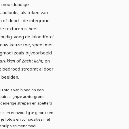
r moorddadige
aadlooks, als teken van
n of dood - de integratie
de texturen is heel
oudig: voeg de 'bloedfoto'
jouw keuze toe, speel met
modi zoals bijvoorbeeld
drukken
of
Zacht licht,
en
bloedrood stroomt al door
 beelden.
0 Foto's van bloed op een
eutraal grijze achtergrond -
loederige strepen en spetters
nel en eenvoudig te gebruiken
n je foto's en composities met
ehulp van mengmodi